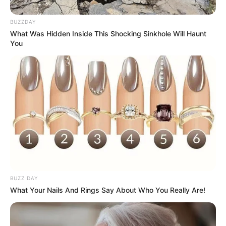
BUZZDAY
What Was Hidden Inside This Shocking Sinkhole Will Haunt
You
Fonte:
Cool Creative
BUZZ DAY
What Your Nails And Rings Say About Who You Really Are!
Não fique presa só a essas datas! Dia dos pais,
das mães e até mesmo
festa junina
são ótimas
opções para produzirem essas lembrancinhas.