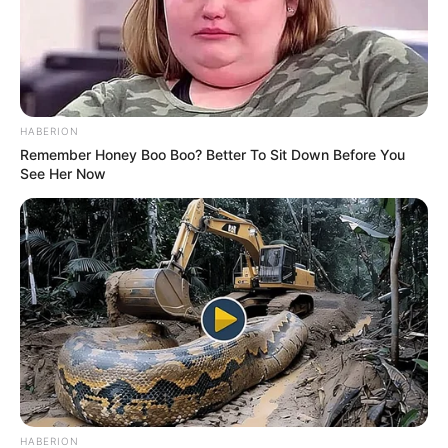
Fonte:
Pinterest
HABERION
Lembrancinhas de Natal
Remember Honey Boo Boo? Better To Sit Down Before You
See Her Now
Para celebrar o
natal
com a família e ter uma
festa inesquecível, que tal presentear seus
convidados com alguma
lembrancinha de
crochê
?
HABERION