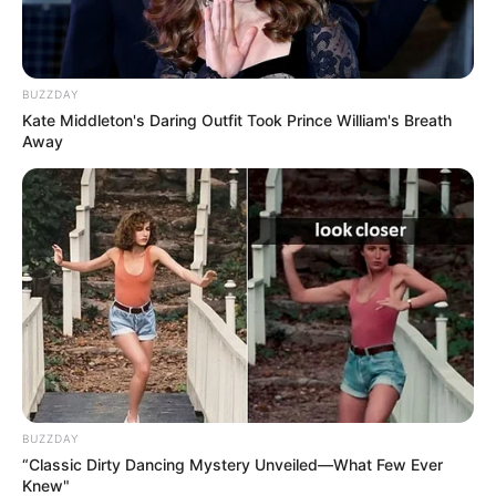
BUZZDAY
Kate Middleton's Daring Outfit Took Prince William's Breath
Away
Fonte:
Elo7
BUZZDAY
“Classic Dirty Dancing Mystery Unveiled—What Few Ever
Knew"