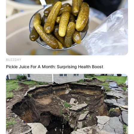
Fonte:
Elo7
BUZZDAY
Pickle Juice For A Month: Surprising Health Boost
Fonte:
Elo7