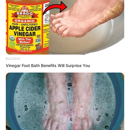
BUZZDAY
Vinegar Foot Bath Benefits Will Surprise You
Ocasiões especiais precisam ser lembradas para
sempre: aniversários, batizados, casamentos, chá
de bebê e de panela. É muito comum que os
convidados ganhem uma lembrancinha e existe
muita variedade, mas, que tal pensar em algo
mais exclusivo?
São várias as técnicas que podem ser utilizadas