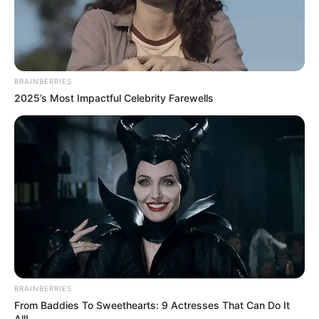
BRAINBERRIES
2025’s Most Impactful Celebrity Farewells
BRAINBERRIES
Fonte:
Pinterest
From Baddies To Sweethearts: 9 Actresses That Can Do It
All!