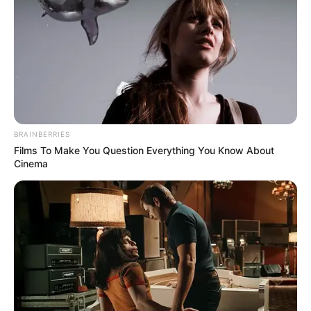
papais que querem fazer surpresa com relação
ao novo membro da família. Confira alguns
modelos abaixo.
BRAINBERRIES
Films To Make You Question Everything You Know About
Cinema
Fonte:
Elo7