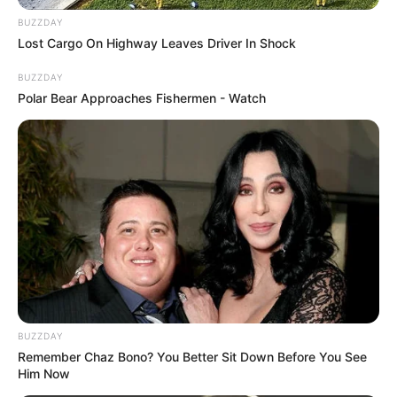
importantes na vida de qualquer um. Existem
BUZZDAY
vários rituais, um deles é o bem casado, que pode
Lost Cargo On Highway Leaves Driver In Shock
receber uma embalagem feita de crochê ou
algum detalhe feito com essa técnica. Mas
BUZZDAY
Polar Bear Approaches Fishermen - Watch
também tem
lembrancinhas de crochê
modernas,
como noivinhos de amigurumi ou vestido de noiva
em miniatura.
BUZZDAY
Remember Chaz Bono? You Better Sit Down Before You See
Him Now