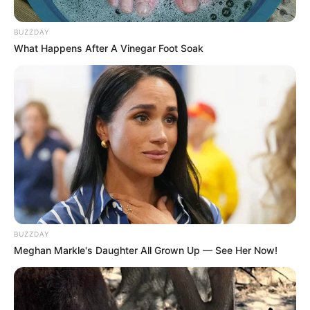
para isso, mas o crochê é atemporal e resistente e
BUZZDAY
as
lembrancinhas de crochê
podem ser em vários
What Happens After A Vinegar Foot Soak
tamanhos e feitas de vários materiais.
Geralmente elas são bem simples e rápidas de
fazer, por isso separamos algumas das melhores
inspirações para que você já comece a planejar
melhor o seu evento.
Veja também:
19 Chaveiros de Crochê para Fazer e Vender
Como Fazer Amigurumi – Aprenda essa Arte que é
BUZZDAY
um Sucesso
Meghan Markle's Daughter All Grown Up — See Her Now!
28 Lembrancinhas de
crochê para copiar