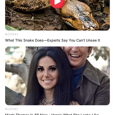
Fonte:
Loops and Love Crochet
BUZZDAY
What This Snake Does—Experts Say You Can't Unsee It
BUZZDAY
Marlo Thomas Is 86 Now - Here's What She Looks Like