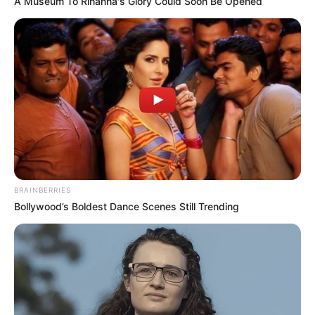
A Museum To Rihanna's Glory Could Soon Be Opened
Fonte:
Elo7
BRAINBERRIES
Bollywood’s Boldest Dance Scenes Still Trending
Fonte:
Pinterest