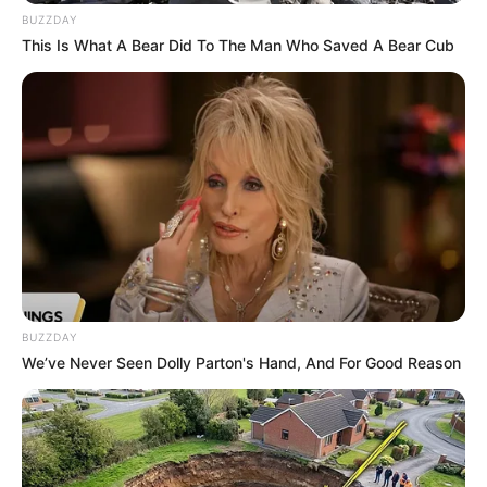
BUZZDAY
This Is What A Bear Did To The Man Who Saved A Bear Cub
Fonte:
Pinterest
BUZZDAY
We’ve Never Seen Dolly Parton's Hand, And For Good Reason