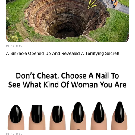
Fonte:
Pinterest
BUZZ DAY
A Sinkhole Opened Up And Revealed A Terrifying Secret!
Fonte:
Pinterest
Para aniversários
Em qualquer idade, fazer
aniversário
é sempre
divertido e merece ser comemorado com muita
BUZZ DAY