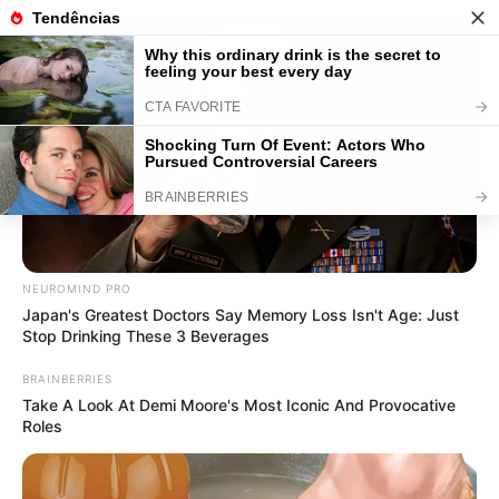
26 Lembrancinhas de Crochê:
Ideias com Passo a Passo
Save
NEUROMIND PRO
Japan's Greatest Doctors Say Memory Loss Isn't Age: Just
Stop Drinking These 3 Beverages
BRAINBERRIES
Take A Look At Demi Moore's Most Iconic And Provocative
Roles