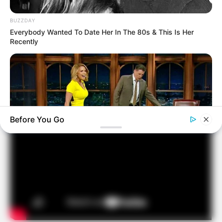
BUZZDAY
Everybody Wanted To Date Her In The 80s & This Is Her
Recently
Passo a passo:
Querida Arte – Clara Martins
Before You Go
BUZZDAY
Reporter Wears Ill-Fitting Dress In Public? Take A Look
BUZZ DAY
Suspicious Eagle Tries To Steal Puppy - Watch What