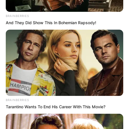
BRAINBERRIES
And They Did Show This In Bohemian Rapsody!
BRAINBERRIES
Tarantino Wants To End His Career With This Movie?
Fonte: I
nstagram