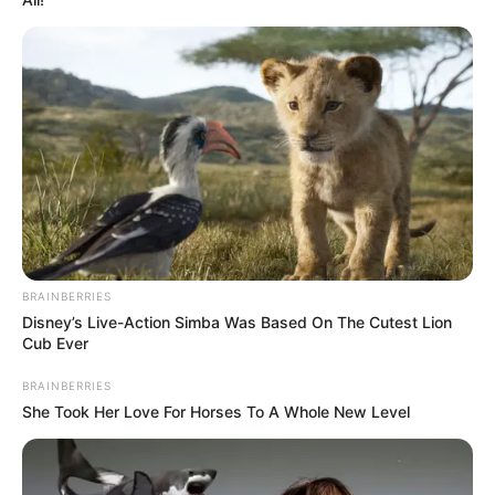
BRAINBERRIES
Fonte:
Elo7
Disney’s Live-Action Simba Was Based On The Cutest Lion
Cub Ever
Lembrancinha de crochê para chá de bebê
BRAINBERRIES
She Took Her Love For Horses To A Whole New Level
A saída de maternidade também merece uma
lembrancinha, não é? São inúmeras as opções
para meninos, meninas e também servem para os