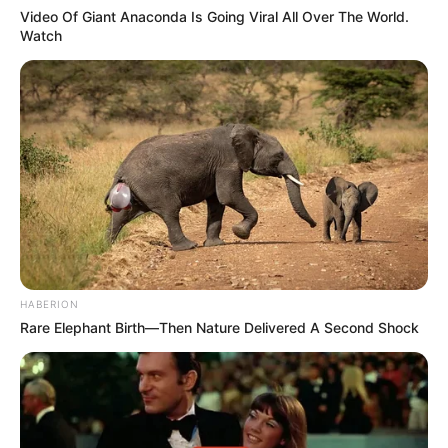
Video Of Giant Anaconda Is Going Viral All Over The World.
Watch
HABERION
Rare Elephant Birth—Then Nature Delivered A Second Shock
Fonte:
Coisas da Maria