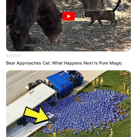
BUZZDAY
Bear Approaches Cat: What Happens Next Is Pure Magic
O
casamento
é um dos momentos mais