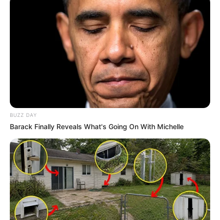
Deixe seu comentário
BUZZ DAY
Barack Finally Reveals What's Going On With Michelle
43 Comentários
tuna
há 13 anos
adoro artesanato sou fã de vcs , acho muito
interessante os trabalhos q sao postados aki.
Parabens e obrigada pelas dicas.