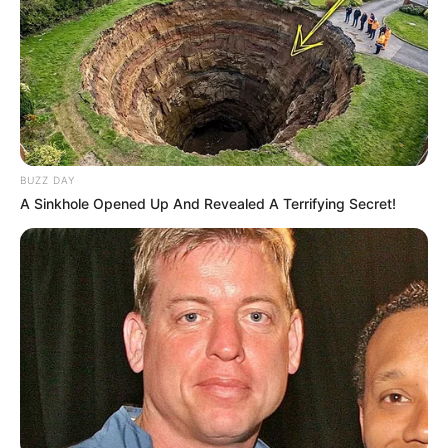
2 – Depois de traçado o desenho, passe com
pincel a cola branca em cima dele.
BUZZ DAY
A Sinkhole Opened Up And Revealed A Terrifying Secret!
3 – Separe as sementes que gostaria que
estivessem no mosaico