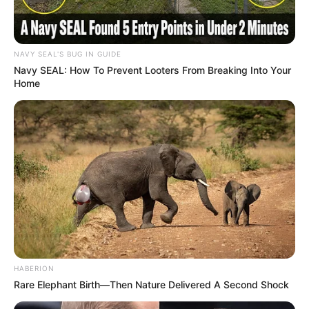
ARMENIA
há 13 anos
lindo vou tentar fazer uma,abraços
NAVY SEAL'S BUG IN GUIDE
Navy SEAL: How To Prevent Looters From Breaking Into Your
yolanda da silva
há 13 anos
Home
adorei as dicas, tudo muito lindo e fácil de fazer
Aida Gomes
há 13 anos
Lindo trabalho, gostei muito.
FLAVIANA DE SOUZA SANTOS
há 13 anos
parabéns!!! realmente lindo e criativo.
arlete araújo
há 13 anos
HABERION
Rare Elephant Birth—Then Nature Delivered A Second Shock
amei, todos os trabalhos, mais mim apaixonei pelas
garrafas com gliter. parabéns pelos trabalhos.