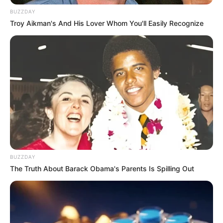
BUZZDAY
Troy Aikman's And His Lover Whom You'll Easily Recognize
BUZZDAY
4 – Vá preenchendo com sementes diferentes os
The Truth About Barack Obama's Parents Is Spilling Out
traços que você fez, formando os desenhos. Deixe
secar bem antes de usar!