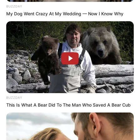
BUZZDAY
My Dog Went Crazy At My Wedding — Now I Know Why
BUZZDAY
This Is What A Bear Did To The Man Who Saved A Bear Cub