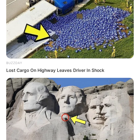
Como fazer o mosaico de sementes
em um vaso de planta
1 – Com o auxílio de um lápis, trace o desenho que
desejar no vaso de cerâmica. Use a criatividade!
BUZZDAY
Lost Cargo On Highway Leaves Driver In Shock