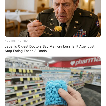
valdeia fatima franco
há 13 anos
estou amando é muito criativo
valdenes rodrigues moura
há 13 anos
Muito interessante e uma ideia simples que valoriza
qualquer ambiente .Parabéns lindo
NEUROMIND PRO
Japan's Oldest Doctors Say Memory Loss Isn't Age: Just
Stop Eating These 3 Foods
Ivoneide Rodrigues
há 13 anos
Gostaria de receber as novidades da revista
artesanato, gosto muito e trabalho com isso…….
SOFIA BATONI
há 13 anos
Achei genial a idéia do lustre, moro em uma chácara
e vou fazer vários para colocar na varanda. Gostaria
também de receber as novidades da revista
artesanato. Obrigada.