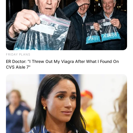
FRIDAY PLANS
ER Doctor: "I Threw Out My Viagra After What I Found On
CVS Aisle 7"
É sempre bom aprender coisas novas, ainda mais
quando são bonitas e fáceis de fazer. Hoje temos
uma ideia assim, diferenciada, bonita e super
simples. Vamos aprender a decorar vasos de
plantas usando a técnica do mosaico. Mas não