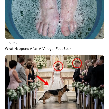
BUZZDAY
What Happens After A Vinegar Foot Soak