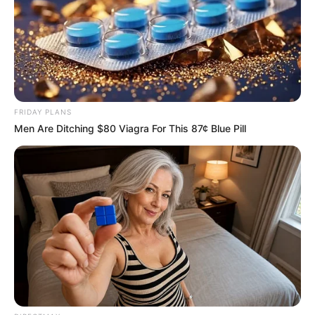
FRIDAY PLANS
Men Are Ditching $80 Viagra For This 87¢ Blue Pill
5 – Se desejar, pode passar verniz geral para
artesanato sobre o mosaico após terminar. Isso
vai dar mais durabilidade à peça.
Está pronto nosso trabalho! Não ficou lindo?
Agora é só colocar sua planta preferida e decorar