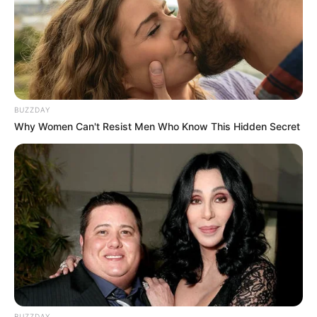
Facebook
Twitter
Pinterest
Share
BUZZDAY
Why Women Can't Resist Men Who Know This Hidden Secret
Revista Artesanato
05/12/2013
Recomendados para você
Árvore de Natal de
chocolate – como fazer
passo a passo
BUZZDAY