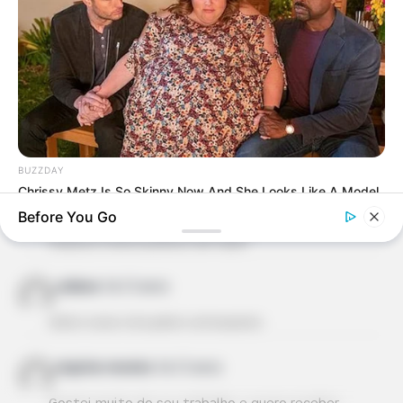
Isabel Babosa
há 13 anos
Dicas fáceis e acessíveis, com grandes resultados
visuais. Muito bom!
Maria
há 13 anos
Muito criativo,gostei da ideia.
BUZZDAY
Chrissy Metz Is So Skinny Now And She Looks Like A Model
adrieelle
há 13 anos
Before You Go
massa e muito pratico de fazer
Juliana
há 13 anos
Adoro esse site,adoro artesanato
virginía moreira
há 13 anos