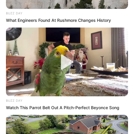
BUZZ DAY
What Engineers Found At Rushmore Changes History
BUZZ DAY
Watch This Parrot Belt Out A Pitch-Perfect Beyonce Song