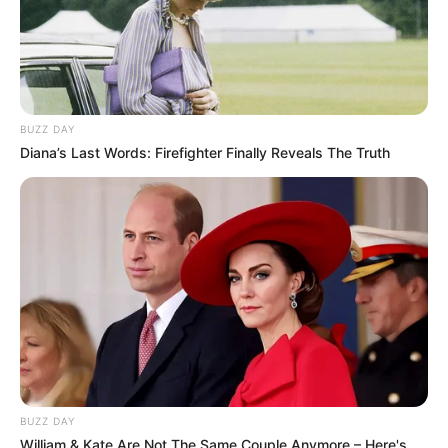
BUZZ DAY
Diana’s Last Words: Firefighter Finally Reveals The Truth
BUZZ DAY
William & Kate Are Not The Same Couple Anymore – Here's