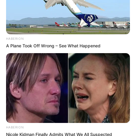
HABERION
A Plane Took Off Wrong – See What Happened
HABERION
Nicole Kidman Finally Admits What We All Suspected