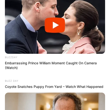
Maria D e Lourdes
há 13 anos
Trabalhos maravilhoso e muito criativo,parabéns
Carmen Gonçalves
há 13 anos
Parabéns , pois tem sido útil, para aprender reciglar
Suzana Ribeiro
há 13 anos
BUZZDAY
Embarrassing Prince William Moment Caught On Camera
Essa luminária com pregadores é maravilhosa. Quero
(Watch)
fazer para minha casa… Vai ficar linda. Acho que vou
pintar os pregadores…
BUZZ DAY
Coyote Snatches Puppy From Yard – Watch What Happened
marta
há 13 anos
Eu também adoro inventar, achei perfeito, lindo…