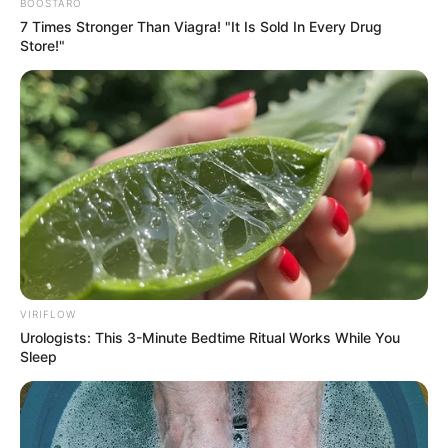
BOOSTARO
7 Times Stronger Than Viagra! "It Is Sold In Every Drug
Store!"
VIRIFLOW
Urologists: This 3-Minute Bedtime Ritual Works While You
Sleep