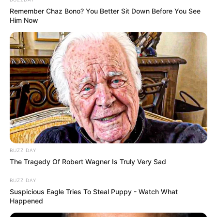
Remember Chaz Bono? You Better Sit Down Before You See
Him Now
Abajur decorado com linhas
coloridas
Abajur feito com taça –
ideal para um jantar
romântico
BUZZ DAY
The Tragedy Of Robert Wagner Is Truly Very Sad
Luminária descolada feita
BUZZ DAY
com prendedores de roupa
Suspicious Eagle Tries To Steal Puppy - Watch What
Happened