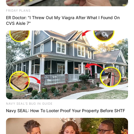
FRIDAY PLANS
almira magalhães
há 13 anos
ER Doctor: "I Threw Out My Viagra After What I Found On
CVS Aisle 7"
Por favor mande muitos trabalhos pq queremos
ensinar, e ocupar muitas jovens e tb vai ser uma
maneira de ganhar um dinheiro extra.
CLAUDIO COSTA
há 13 anos
ADOREI A IDEIA. CURTO DEMAIS ESTA
PAGINA!!!!BELAS IDEIAS!!!!
anabel
há 13 anos
lindo
NAVY SEAL'S BUG IN GUIDE
Navy SEAL: How To Looter Proof Your Property Before SHTF
Arilza
há 13 anos
Eu amei! Vou fazer para minha casa.