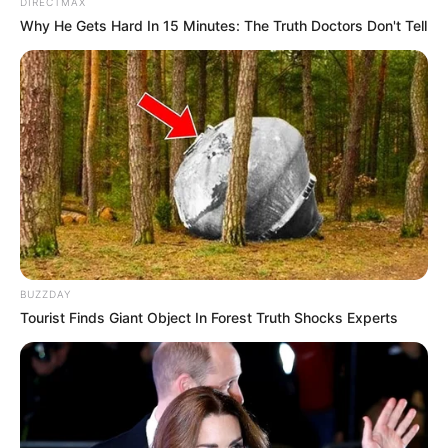
DIRECTMAX
seu espaço.
Why He Gets Hard In 15 Minutes: The Truth Doctors Don't Tell
Gostou da dica acima? Temos várias outras
diariamente aqui no site, continue nos
acompanhando. Até mais!
Crédito das fotos:
http://s30893898787.mirtesen.ru/blog/43088912686/U
tsvetochnogo-gorshka-semenami
BUZZDAY
Tourist Finds Giant Object In Forest Truth Shocks Experts