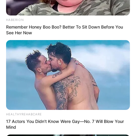
HABERION
Remember Honey Boo Boo? Better To Sit Down Before You
See Her Now
https://emcadernos.wordpress.com/
Se você gostou de conhecer os principais tipos de
HEALTHYREHABCARE
17 Actors You Didn't Know Were Gay—No. 7 Will Blow Your
encadernação, tenho certeza que também vai
Mind
gostar do
post
Encadernação Artesanal – Guia