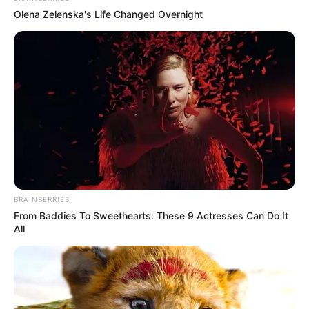
Olena Zelenska's Life Changed Overnight
Quer aprender a encadernação
longstitch
? Saiba
mais:
Curso de Encadernação Artesanal Kit para
BRAINBERRIES
From Baddies To Sweethearts: These 9 Actresses Can Do It
Ocasiões Especiais
.
All
2 – Encadernação Brochura
A encadernação brochura é muito utilizada pela
indústria de papéis, sendo, neste caso, feita de