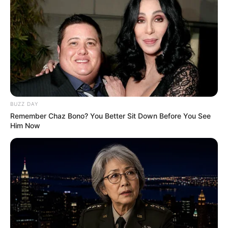
BUZZ DAY
Remember Chaz Bono? You Better Sit Down Before You See
Him Now
www.artpapeis.com.br
6 – Encadernação Japonesa com fita
Além da encadernação japonesa tradicional,
temos ainda a que é feita a partir da costura em
fita. O trabalho fica suave e delicado, ideal para
a produção de peças destinadas às crianças, mas