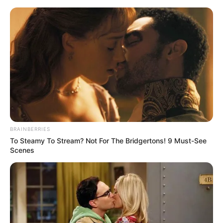
7 Tipos de Encadernação
Artesanal Para Fazer Agora
Mesmo
BRAINBERRIES
To Steamy To Stream? Not For The Bridgertons! 9 Must-See
Scenes