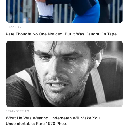
BUZZ DAY
Kate Thought No One Noticed, But It Was Caught On Tape
BRAINBERRIES
What He Was Wearing Underneath Will Make You
Uncomfortable: Rare 1970 Photo