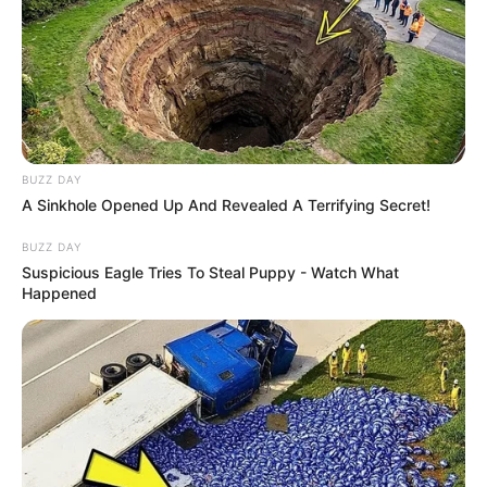
acontece a união das seguintes partes: capa,
contracapa, lombada e miolo, todas produzidas
em papel paraná ou similar. Veja abaixo um
caderno de assinaturas produzido a partir da
encadernação belga, um luxo!
BUZZ DAY
A Sinkhole Opened Up And Revealed A Terrifying Secret!
BUZZ DAY
Suspicious Eagle Tries To Steal Puppy - Watch What
Happened