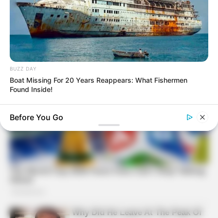
BUZZ DAY
Boat Missing For 20 Years Reappears: What Fishermen
Found Inside!
BUZZ DAY
Before You Go
Man Teaches Lesson To Seat-Kicking Kid And Mom – Watch!