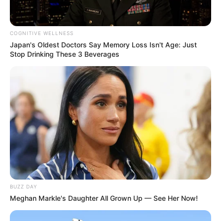
claro que também pode ser usada para outros
diversos trabalhos.
COGNITIVE WELLNESS
Japan's Oldest Doctors Say Memory Loss Isn't Age: Just
Stop Drinking These 3 Beverages
BUZZ DAY
Meghan Markle's Daughter All Grown Up — See Her Now!