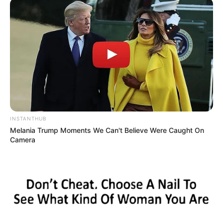
Absolutamente Completo
. Lá tem dicas especiais
para quem está começando nessa atividade. Com
esse artigo descubra o que é necessário para
iniciar esse tipo de trabalho. Além disso, fique
por dentro dos produtos de maior saída, caso a
intenção seja começar um negócio lucrativo ou
ganhar uma renda extra com a Encadernação
Artesanal.
INSTANTHUB
Um grande abraço e muito sucesso!
Melania Trump Moments We Can't Believe Were Caught On
Camera
Veja também:
Encadernação Artesanal Capa
Dura com Tecido Passo a Passo
Referências
https://paulamachadoartdesigner.wordpress.com/c