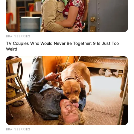
BRAINBERRIES
TV Couples Who Would Never Be Together: 9 Is Just Too
Weird
BRAINBERRIES