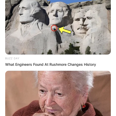
Aprenda a fazer a costura bradel no
Curso de
BUZZ DAY
Encadernação Artesanal Festas e Eventos
. Fique
What Engineers Found At Rushmore Changes History
por dentro de técnicas incríveis de encadernação
e produza com facilidade lindos trabalhos.
5 – Encadernação Japonesa
A costura japonesa, uma das mais antigas, pode
ser feita feita em vários padrões. Ou seja, há uma
infinidade de pontos que podem ser utilizados