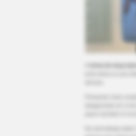
A
bolsa de calça jea
está velha ou que n
demais.
Pensando nisso, pre
desgastado em uma e
jeans também é muito
Se você deseja saber