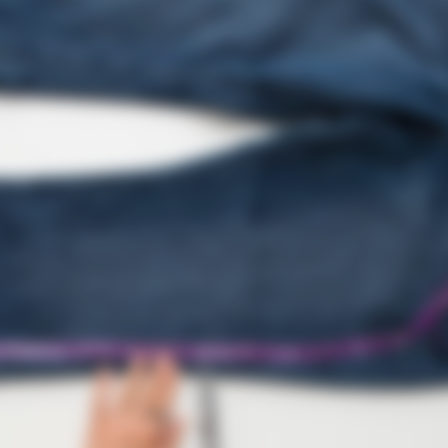
RADAR MEDIA
You Speechless - Take A
11 Stars Who Look Totall