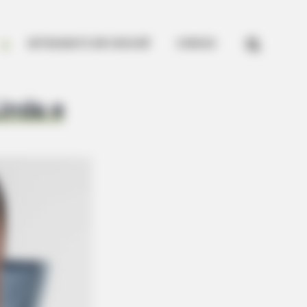


ARTESANATO EM CROCHÊ
CURSOS
inda e