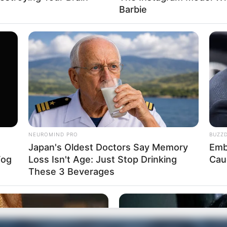
Barbie
 ou agulhão
ra
tura
NEUROMIND PRO
BUZZ
Japan's Oldest Doctors Say Memory
Emb
Fog
Loss Isn't Age: Just Stop Drinking
Cau
These 3 Beverages
omprimento das duas pernas da calça jeans.
oi feito com uma calça jeans de modelo reto.