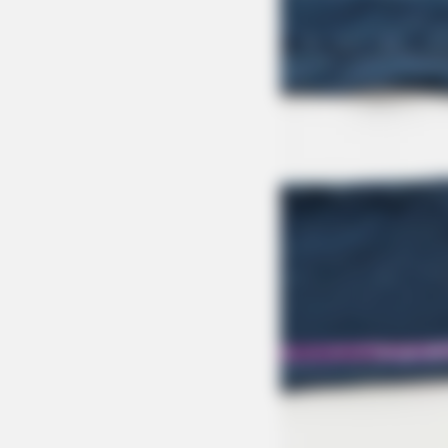
MFH
Willie Nelson's House Will Leave 
Look