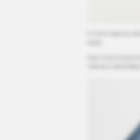
HABERION
Remember Honey Boo Boo? Better
2. Com a tesoura, ab
Sit Down Before You See Her Now
calça.
Dica: A outra costura
charme e identidade 