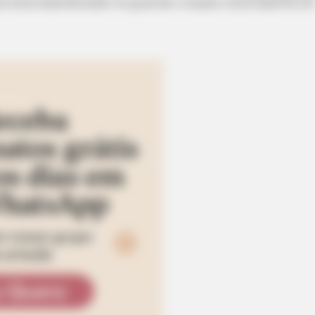
ue está abandonado no guarda-roupas e acompanhe só