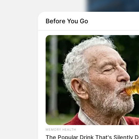
Before You Go
Calça jeans velha
2 cintos
MEMORY HEALTH
Rebites para bols
The Popular Drink That's Silently 