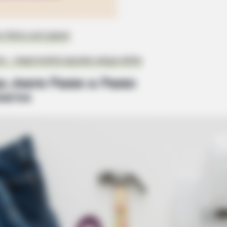
o feito com jeans
s – reaproveite aquela calça velha
a Jeans Passo a Passo
sários