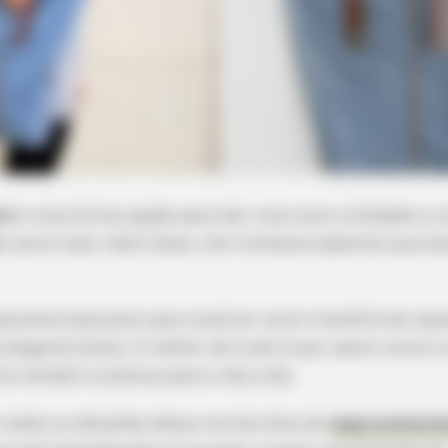
ns
é uma ótima opção para dar uma nova utilidade a 
ão serve mais. Além disso, nós mulheres sabemos que bo
paramos esse post para mostrar como transformar aque
legante bolsa. O melhor de tudo é que, assim como a c
 versátil e prática para o dia a dia.
 todos os detalhes dessa incrível dica de
reaproveitame