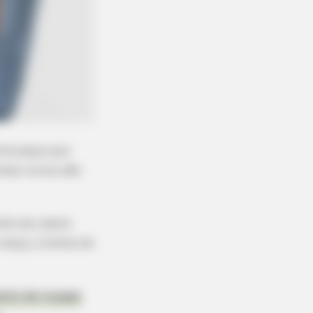
uma peça que
lsas nunca são
le seu jeans
alça, a bolsa de
nto de roupas
,