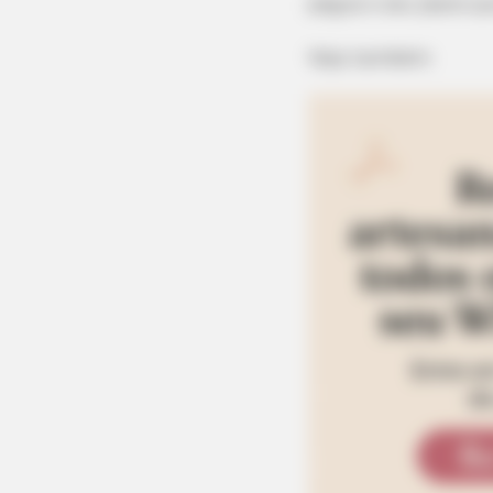
pegue o seu jeans q
Veja também: