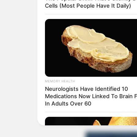
Cells (Most People Have It Daily)
Furador de couro
Máquina de costu
Linha de costura
Tesoura para cos
Fita métrica
Alfinetes
Martelo
MEMORY HEALTH
Neurologists Have Identified 10
Passo a passo
Medications Now Linked To Brain 
In Adults Over 60
1. Corte 48 cm de c
Dica: Este tutorial f