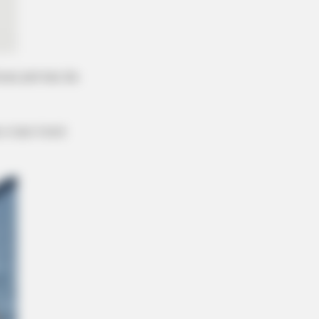
RION
t Cops Saw On This Empty Island
duas pernas da
cked Them!
 e isso trará