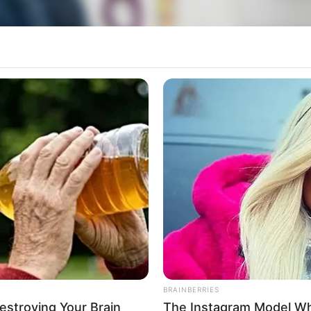
BRAINBERRIES
as
Destroying Your Brain
The Instagram Model Wh