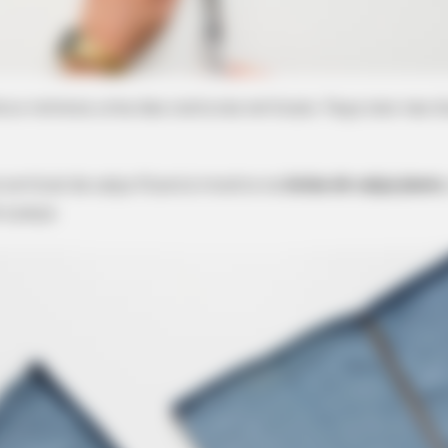
PAINFREE DEVICE
HABE
 To
The Joint Pain Breakthrough
Wha
ra e remova uma das costuras verticais. Faça isso nas 
Everyone's Waiting For
Sho
 vertical da calça ficará à mostra na
bolsa de calça jeans
,
à peça.