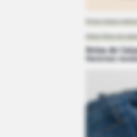
Porta-trecos criativ
Cesta feita com jean
Bolsa de Calç
Materiais neces