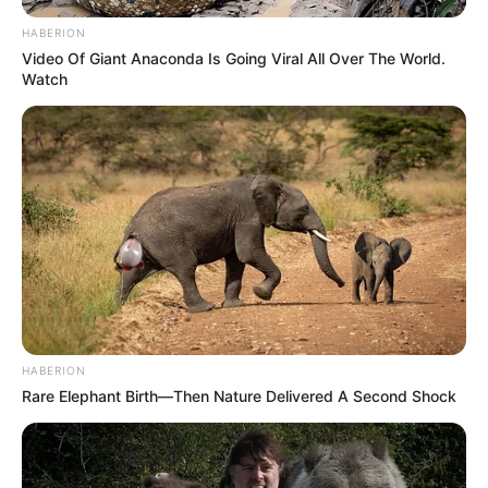
HABERION
Video Of Giant Anaconda Is Going Viral All Over The World.
Watch
HABERION
Rare Elephant Birth—Then Nature Delivered A Second Shock