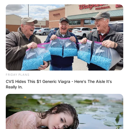
Capa de celular em feltro – você
vai se apaixonar
FRIDAY PLANS
CVS Hides This $1 Generic Viagra - Here's The Aisle It's
Really In.