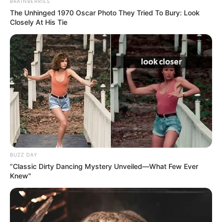
BRAINBERRIES
The Unhinged 1970 Oscar Photo They Tried To Bury: Look
Closely At His Tie
Flor de feltro diferenciada
e fácil de fazer
Florzinhas de feltro super
meigas para decorar
almofada
BUZZ DAY
“Classic Dirty Dancing Mystery Unveiled—What Few Ever
Knew"
Capa de almofada fácil com
flor de feltro