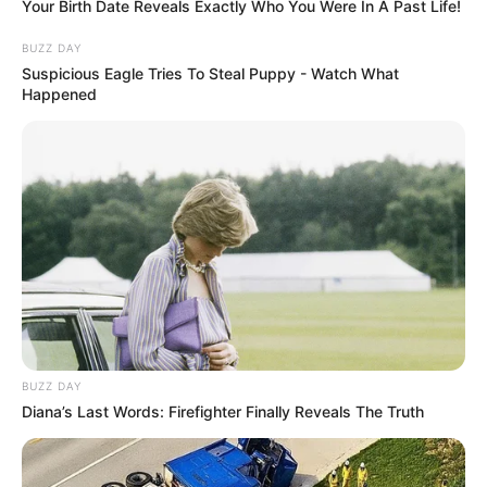
Your Birth Date Reveals Exactly Who You Were In A Past Life!
BUZZ DAY
Suspicious Eagle Tries To Steal Puppy - Watch What
Happened
BUZZ DAY
1) Meça o feltro utilizando o celular que servirá
Diana’s Last Words: Firefighter Finally Reveals The Truth
de medida. Você pode fazer de qualquer tamanho
que desejar. Corte dois pedaços de feltro um