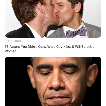
essa capa de almofada, linda e fácil de fazer.
obrigada também pelo passo-a-passo bem
explicado.
Maria Aparecida Ribeiro Queiroz
há 13 anos
Muitíssimo obrigada por todos os e-mails que tens
REPORTINGLY
me enviados realmente é maravilhoso poder contar
15 Actors You Didn't Know Were Gay - No. 8 Will Surprise
com vocês, afinal tenho aprendido muito. Quero que
Women
saibas que através de todos vocês e da revista
artesanal a minha fonte de expiração só aumentou
obrigada de todo o coração.
Maria Alves
há 13 anos
Achei muito interessante e muito linda a capa de
almofada, vou tentar fazer. Obrigada pelas
belíssimas novidades! Que Deus te abençoe!
Abraços!