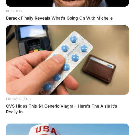
nadia
há 13 anos
BUZZ DAY
Barack Finally Reveals What's Going On With Michelle
estou amando as dicas que vcs me enviam aproveito
todas e agradeço os e-mails
obrigada e muito sucesso pra revista artesanato
LUZ DE MARIA
há 13 anos
ESTA GENIAL LA PAGINA!!! GRACIAS!!! Bendiciones..
julia
há 13 anos
eu amo artesanato gostaria de fazer todas essas
peças lindas. artesanato pra mim é uma terapia. bjos
FRIDAY PLANS
CVS Hides This $1 Generic Viagra - Here's The Aisle It's
Really In.
laura
há 13 anos
são lindas