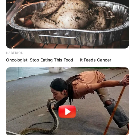
Deixe seu comentário
HABERION
Oncologist: Stop Eating This Food — It Feeds Cancer
46 Comentários
rita de cassia
há 13 anos
amei todos os artesanato muito bom espero que
venha outros melhores quanto estes