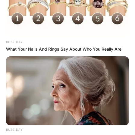
Como fazer a capa de celular em
feltro
BUZZ DAY
What Your Nails And Rings Say About Who You Really Are!
BUZZ DAY