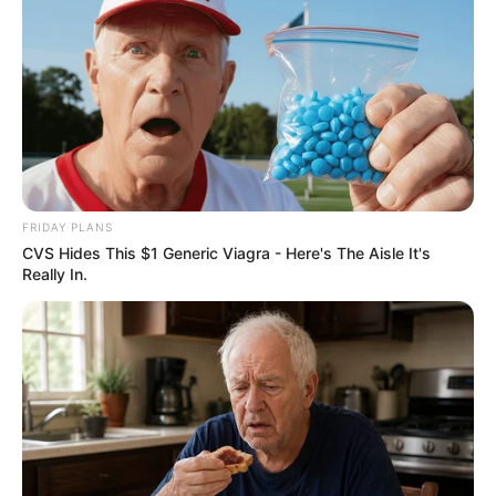
NILZA BORGES EVALDT
há 13 anos
Amei todos esses trabalhos são lindos.com certeza
irei fazer ,amo artesanato.Estão de parabéns e
sucesso pra revista artesanato.
jandira
há 13 anos
Amei muito,tudo o que vocês postam nos ensinam
FRIDAY PLANS
muito bem é tudo muito bem explicadinho,não tem
CVS Hides This $1 Generic Viagra - Here's The Aisle It's
como errar,mas tenho uma sugestão para vocês; que
Really In.
tal abrir mais espaços para trabalhos com fitas ???
amo fazer trançado com fitas mas é um trabalho
pouco divulgado,fica ai a dica!
FRANCIVANIA LEOCADIO
há 13 anos
amo todas as dicas sobre artesanato, procuro
sempre aproveitar as dicas da revista, muito bom