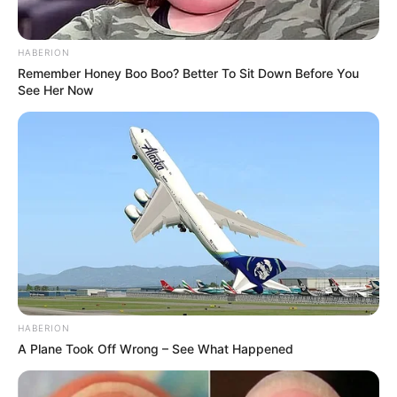
HABERION
Remember Honey Boo Boo? Better To Sit Down Before You
See Her Now
A capa está finalizada! Ficou linda, não é mesmo?
Crédito das fotos:
http://bornineightytwo.com/2013/11/21/diy-
iphone-case-pixar-inspired/
HABERION
A Plane Took Off Wrong – See What Happened