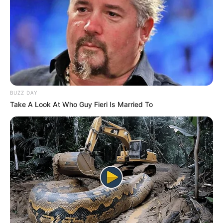
BUZZ DAY
Take A Look At Who Guy Fieri Is Married To