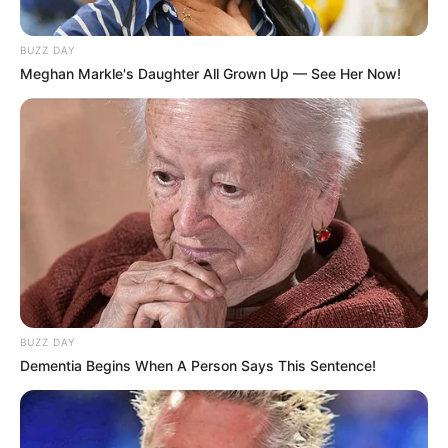
BUZZ DAY
Meghan Markle's Daughter All Grown Up — See Her Now!
BUZZ DAY
Dementia Begins When A Person Says This Sentence!