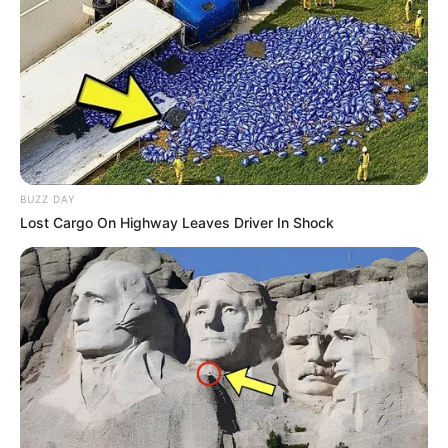
pouquinho maior que o celular.
BUZZ DAY
Lost Cargo On Highway Leaves Driver In Shock
2) Corte vários pedaços de feltro colorido em
formato de gota e cole-os sobre a capa.