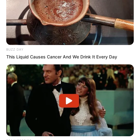
Facebook
Twitter
Pinterest
Share
BUZZ DAY
This Liquid Causes Cancer And We Drink It Every Day
Revista Artesanato
16/12/2013
Recomendados para você
Papai Noel delicado feito
com feltro passo a passo