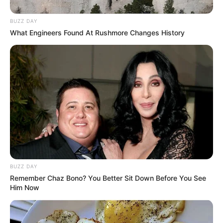
BUZZ DAY
What Engineers Found At Rushmore Changes History
3) Veja como ficam todos os pedaços colados.
4) Costure as duas partes da capa usando linha e
BUZZ DAY
agulha.
Remember Chaz Bono? You Better Sit Down Before You See
Him Now