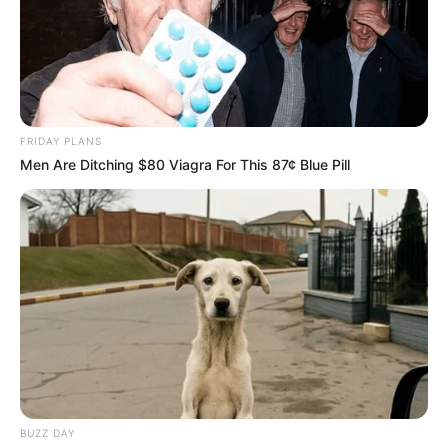
FRIDAY PLANS
Men Are Ditching $80 Viagra For This 87¢ Blue Pill
BUZZ DAY