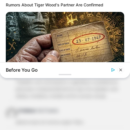
Rumors About Tiger Wood's Partner Are Confirmed
Marlysia Botelho Soares
há 13 anos
Amo artesanato e tudo que é relacionado me
fascina.
Nadja Barbosa
há 13 anos
Belas dicas! Artesanato é tudo de bom!
Before You Go
sandra maria viga oliveira
há 13 anos
Trabalho com artesanato e agradeço e parabenizo
BUZZ DAY
Your Birth Date Reveals Who You Were In Past Lifes
pessoas e empreendimentos que nos ajudam com
idéias, modelos, moldes entre outras coisas.
Cristiana
há 13 anos
adorei esse sit estou super feliz;