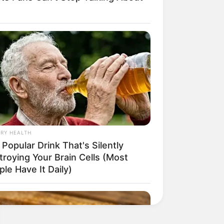
RY HEALTH
Popular Drink That's Silently
troying Your Brain Cells (Most
le Have It Daily)