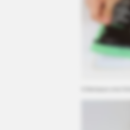
MEMORY HEALTH
Neurologists Have Identified 10 M
To Brain Fog In Adults Over 60
1) Destaque uma folh