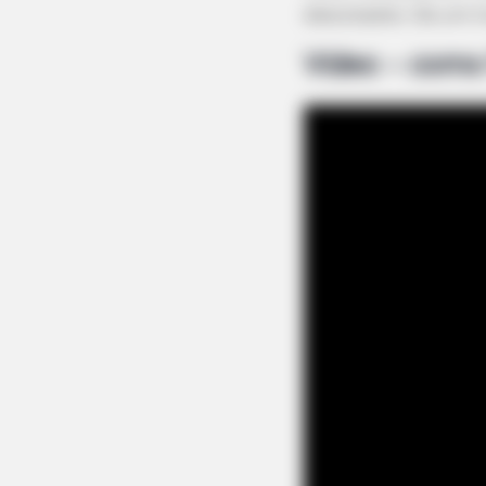
descolados. Dá um tr
Vídeo – como 