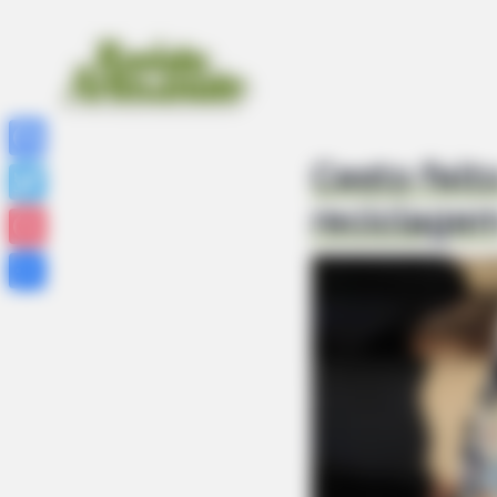
Cesto feito
Facebook
reciclage
Twitter
Pinterest
Share