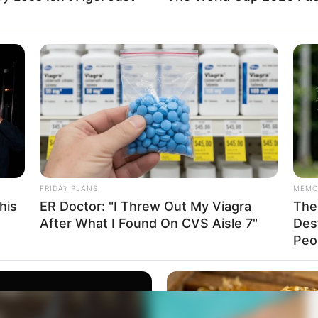
FRIDAY PLANS
MEMO
his
ER Doctor: "I Threw Out My Viagra
The 
After What I Found On CVS Aisle 7"
Des
Peop