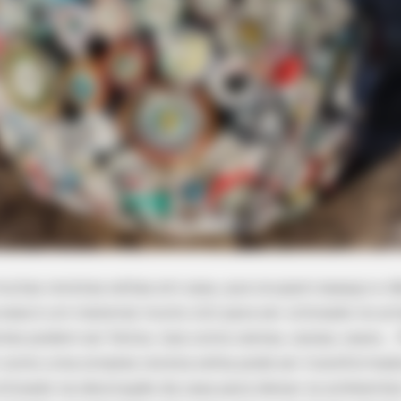
itas revistas velhas em casa, que ocupam espaço e n
esse é um material muito útil para ser utilizado no ar
tes podem ser feitos, tais como cestas, caixas, vasos… 
r como uma simples revista velha pode ser transforma
utilizado na decoração da casa para deixar os ambiente