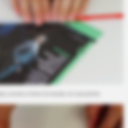
HABERION
15 Celebrities Who Are In Jail Right
Now. You'll Be Surprised!
ápis, enrole a folha formando um canudinho.