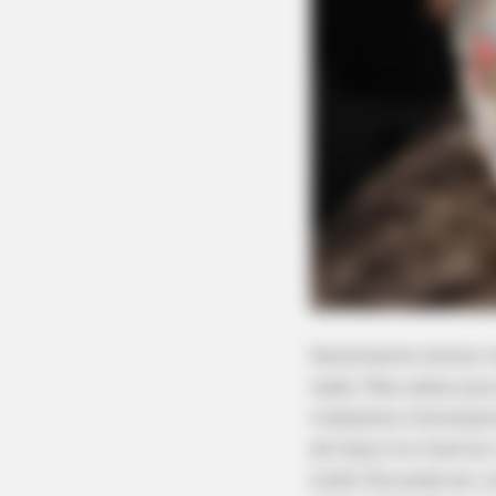
Geralmente temos mu
nada. Mas sabia que 
trabalhos interessan
de hoje é te mostra
lindo! Ele pode ser 