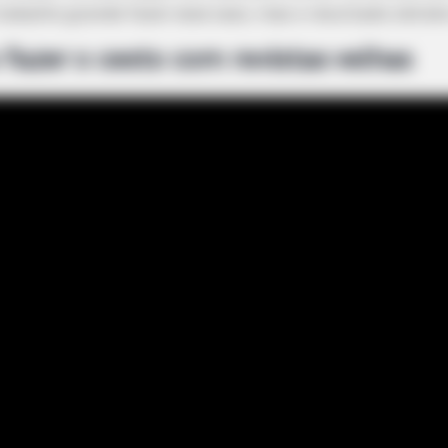
abalho grande fazer esse vaso, mas o resultado obtido 
fazer o cesto com revistas velhas