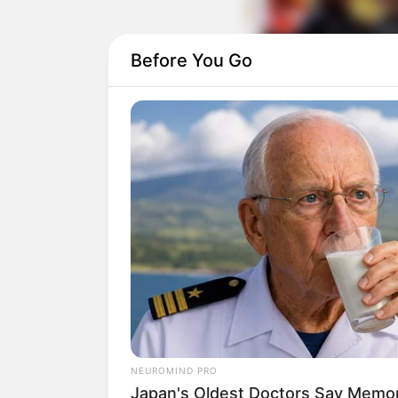
Before You Go
Revistas velhas
Cola quente
Cola branca
Lápis
Bexiga
Passo a passo
NEUROMIND PRO
Japan's Oldest Doctors Say Memory