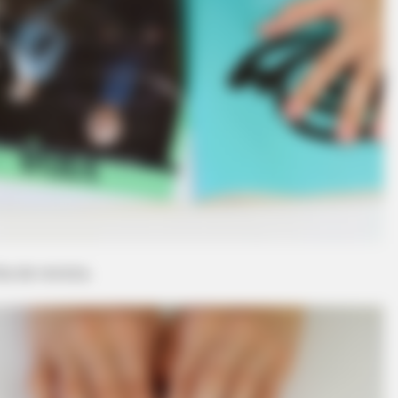
NEURO SHARP
edications Now Linked
Brain Fog? Neurologists 
Sleep
a de revista.
HABE
Col
Aft