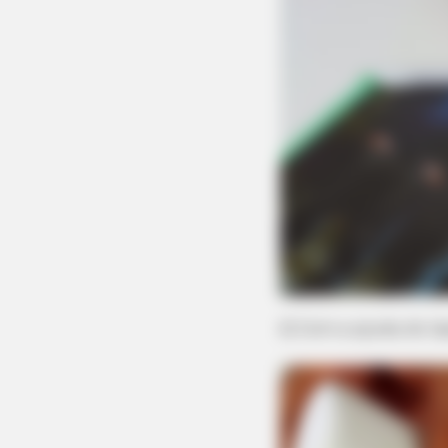
PAINFREE DEVICE
The Joint Pain Breakthrough
Everyone's Waiting For
2) Com a ajuda do l