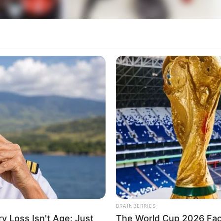
 com fotos – cesto com revistas vel
BRAINBERRIES
 Loss Isn't Age: Just
The World Cup 2026 Fact