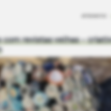
ARTESANATOS
 com revistas velhas – criati
m