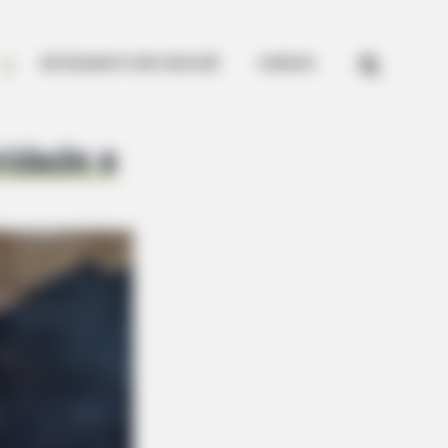


ARTESANATO EM CROCHÊ
CURSOS
vidade e