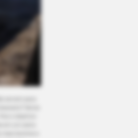
ão servem para
tesanato? Vários
Pois o objetivo
da em um cesto
s mais bonitos e