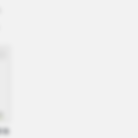
,
ar
 a