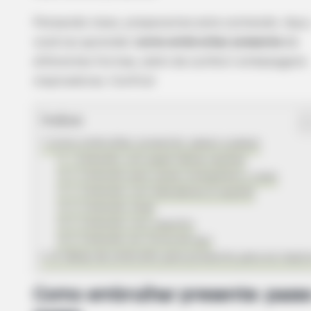
Pensando nisso, preparamos este conteúdo. Aqui
você vai aprender
como embrulhar
presente
de
diferentes formas, além de conferir embalagens
inspiradoras. Confira!
Índice
Como embrulhar presente: passo a passo
1. Embrulho com papel (Várias opções)
2. Embrulho para caixas retangulares e rasas
3. Embrulho com dobraduras (2 opções)
4. Embrulho clean
5. Embrulho com saquinho
6. Embrulho em forma de laço
15 Ideias de embrulho para presente para se inspir
Como embrulhar presente: passo