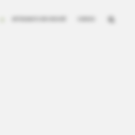


ARTESANATO EM CROCHÊ
CURSOS