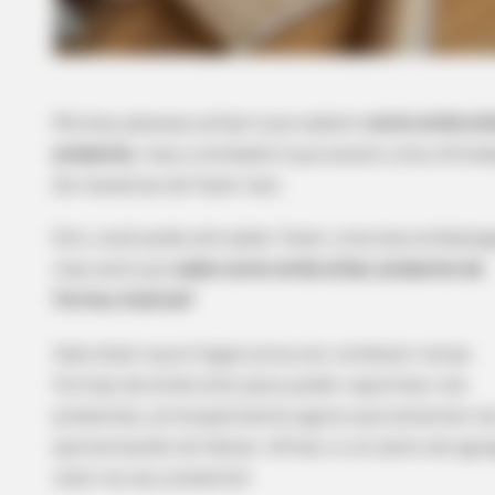
Muitas pessoas acham que sabem
como embrulh
presente
, mas a verdade é que existe uma infini
de maneiras de fazer isso.
Sim, você pode até saber fazer uma boa embala
mas será que
sabe como embrulhar presente de
forma criativa?
Vale dizer que é legal procurar conhecer novas
formas de embrulho para poder caprichar nos
presentes, principalmente agora que estamos no
aproximando do Natal. Afinal, é um jeito de agr
valor ao seu presente!