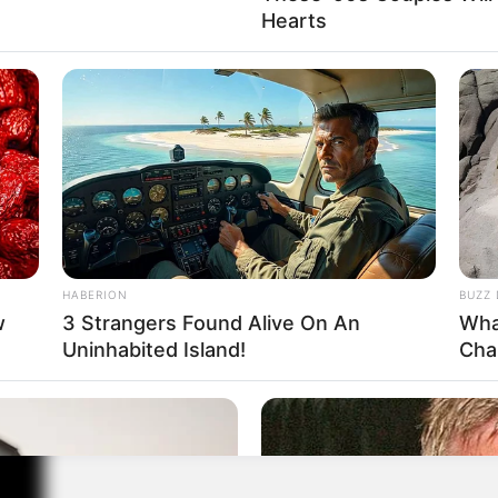
Hearts
 e
el,
es
HABERION
BUZZ 
w
3 Strangers Found Alive On An
Wha
Uninhabited Island!
Cha