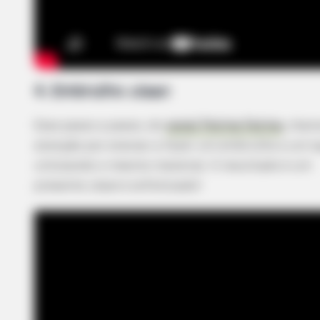
RADAR MEDIA
New Photos Of Female Soldiers - 
Surprising Details Emerge
4. Embrulho
clean
Esse passo a passo, do
canal Patma Fatma
, cham
atenção por ensinar a fazer um embrulho e um l
utilizando o mesmo material. O resultado é um
presente
clean
e sofisticado!