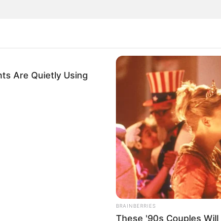
ts Are Quietly Using
s
BRAINBERRIES
These '90s Couples Will 