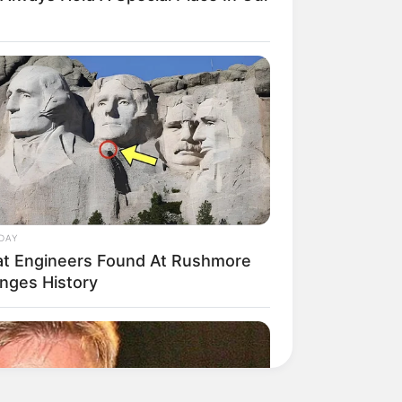
DAY
t Engineers Found At Rushmore
nges History