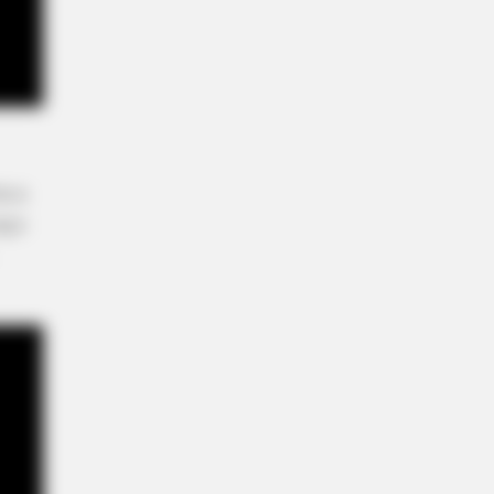
HABERION
HABE
5
Rare Elephant Birth—Then Nature
A H
Delivered A Second Shock
Sho
a a
aço