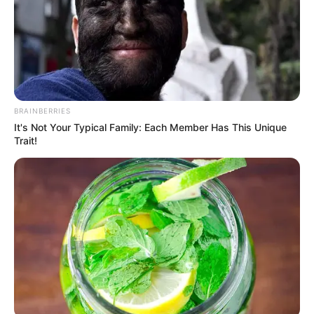
BRAINBERRIES
It's Not Your Typical Family: Each Member Has This Unique
Trait!
Handmade By Tamara