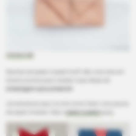
Cristina Colli
Sacolas de papel e papel kraft são uma tela em
branco pronta para receber suas ideias de
embalagem para presente
!
Já ensinamos aqui no site como fazer uma sacola
de papel simples. Veja o
passo a passo
aqu
i
.