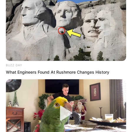
BUZZ DAY
What Engineers Found At Rushmore Changes History
Banguela Gifts