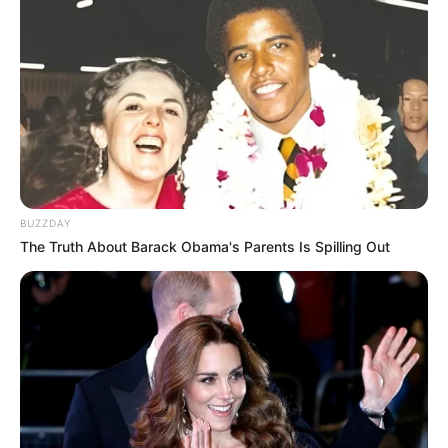
Ecobags
Quer uma
embalagem
que também seja útil?
Utilize uma
ecobag
e personalize-a com retalhos,
bordados ou pintura (utilize caneta ou
tinta de
tecido
para evitar que o desenho saia com o
tempo).
BUZZDAY
The Truth About Barack Obama's Parents Is Spilling Out