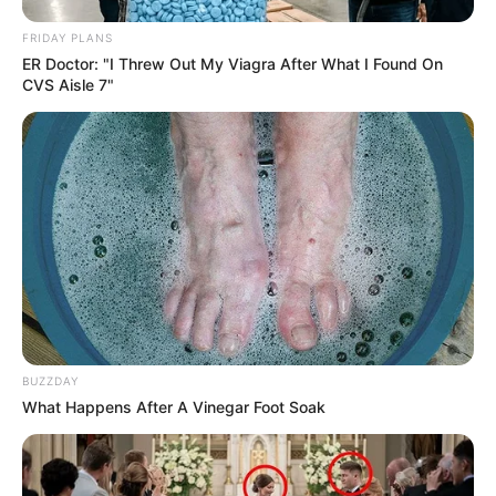
FRIDAY PLANS
ER Doctor: "I Threw Out My Viagra After What I Found On
CVS Aisle 7"
Latinas arts
BUZZDAY
What Happens After A Vinegar Foot Soak