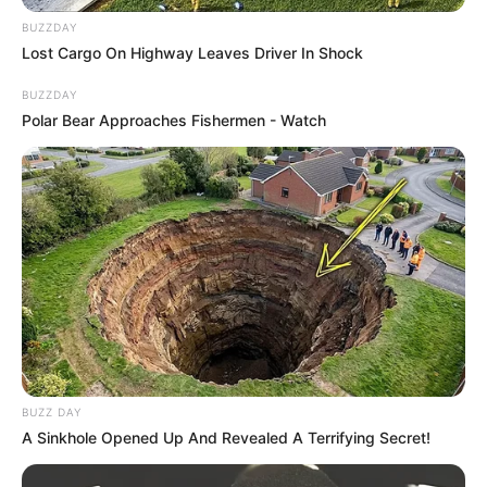
BUZZDAY
Lost Cargo On Highway Leaves Driver In Shock
BUZZDAY
Polar Bear Approaches Fishermen - Watch
Uma caixa de papelão, MDF, sacola papel ou de
tecido, o que vale na hora de criar é a sua
imaginação.
BUZZ DAY
Você verá que é possível transformar retalhos,
A Sinkhole Opened Up And Revealed A Terrifying Secret!
botões, fitas e pedaços de papel em lindas
embalagens para presentear quem você ama.