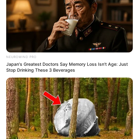
NEUROMIND PRO
Japan's Greatest Doctors Say Memory Loss Isn't Age: Just
Stop Drinking These 3 Beverages
Seja no
natal
, aniversário ou em outras datas
comemorativas, receber e dar presentes é sempre
algo muito prazeroso de se fazer. Mas antes de
sabermos o que ganhamos, uma
embalagem para
presente
bem bonita já demonstra o carinho em
presentear.