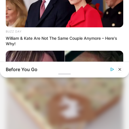
Elo7
BUZZ DAY
William & Kate Are Not The Same Couple Anymore – Here's
Why!
Before You Go
HABERION
Nicole Kidman Finally Admits What We All Suspected