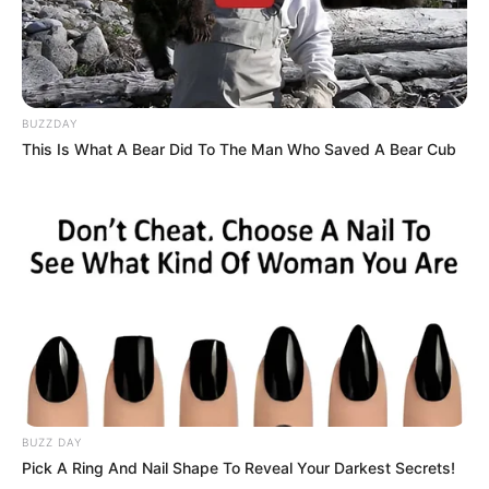
Caixinha de MDF
Uma
caixa de MDF
cru é super barata e você pode
soltar a sua criatividade na decoração: tinta,
BUZZDAY
papéis, adesivos, decoupage e tecido são
This Is What A Bear Did To The Man Who Saved A Bear Cub
algumas opções que você pode explorar.
BUZZ DAY
Pick A Ring And Nail Shape To Reveal Your Darkest Secrets!