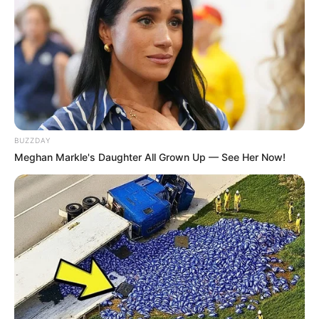
3. Sobreponha os dois pedaços retangulares de
jeans unindo direito com direito do
tecido
. Use
alfinetes para unir as duas peças e garantir que
elas não saiam do lugar no momento da costura.
BUZZDAY
Meghan Markle's Daughter All Grown Up — See Her Now!