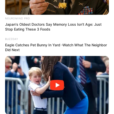
Ariana Barbosa
31/07/2017
NEUROMIND PRO
Japan's Oldest Doctors Say Memory Loss Isn't Age: Just
Recomendados para você
Stop Eating These 3 Foods
BUZZDAY
Como Fazer Flor de Juta –
Eagle Catches Pet Bunny In Yard -Watch What The Neighbor
A Mais Linda que Você Já
Did Next
Viu
Como Fazer uma Bolsa de
Calça Jeans Linda e Fácil