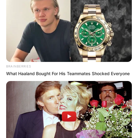
BRAINBERRIES
What Haaland Bought For His Teammates Shocked Everyone