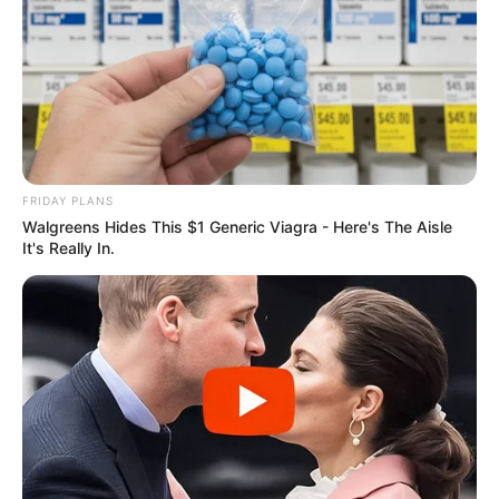
FRIDAY PLANS
Walgreens Hides This $1 Generic Viagra - Here's The Aisle
It's Really In.
2. Em seguida corte 2 pedaços em forma de
retângulo de tamanhos iguais.