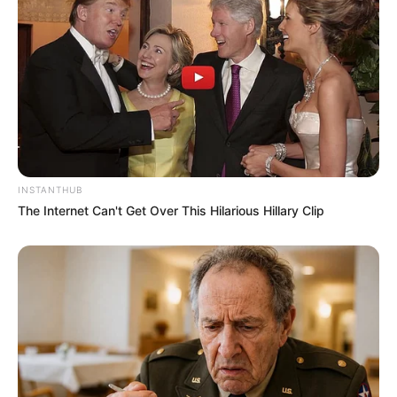
INSTANTHUB
The Internet Can't Get Over This Hilarious Hillary Clip
Facebook
Twitter
Pinterest
Share