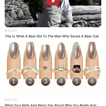
BUZZDAY
This Is What A Bear Did To The Man Who Saved A Bear Cub
BUZZ DAY
What Your Nails And Rings Say About Who You Really Are!