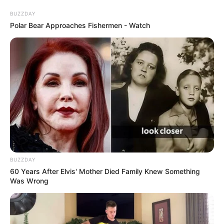
BUZZDAY
Polar Bear Approaches Fishermen - Watch
BUZZDAY
60 Years After Elvis' Mother Died Family Knew Something
Was Wrong
Como Fazer uma Bolsa de Calça Jeans Linda e
Fácil