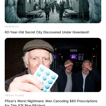
Veja também:
Customização de Roupas Passo a Passo – 7 Ideias
de Arrasar
HABERION
Artesanato com jeans – ideias maravilhosas
60-Year-Old Secret City Discovered Under Greenland!
Crédito das imagens:
The Fabric of Our Lives
Redação: Ariana Barbosa
FRIDAY PLANS
Pfizer's Worst Nightmare: Men Canceling $80 Prescriptions
For This 87¢ Blue Pill Hack