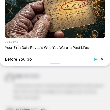
19 Comentários
BUZZ DAY
Adriana
há 9 anos
Your Birth Date Reveals Who You Were In Past Lifes
Amei essa galinha fácil , bonitinha e engraçada. Vou
faze-la com certeza, depois posto p mostrar…
Before You Go
Obrigado!!!!
rosa
há 9 anos
Linda peça, muito criativa principalmente para quem
não tem ou não se adapta à maquina de costura.
Amei. Vou fazer