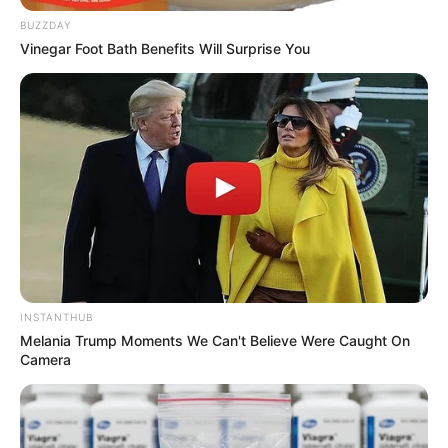
BUZZDAY
Vinegar Foot Bath Benefits Will Surprise You
Calça jeans velha
Cinto
Furador de couro ou agulhão
Máquina de costura
Enchimento de almofada
Tesoura
Passo a Passo
INSTANTHUB
Melania Trump Moments We Can't Believe Were Caught On
1. Corte as pernas da calça jeans. Com a tesoura,
Camera
remova uma das costuras verticais abrindo o
jeans. Faça isso nas duas pernas da calça.