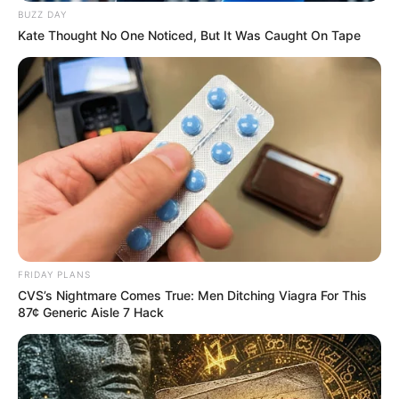
BUZZ DAY
Kate Thought No One Noticed, But It Was Caught On Tape
Como Fazer Tapete de
Tecido – Passo a Passo
Como Fazer Galinha de
Tecido – Passo a Passo
Simples
FRIDAY PLANS
CVS’s Nightmare Comes True: Men Ditching Viagra For This
87¢ Generic Aisle 7 Hack
Deixe seu comentário