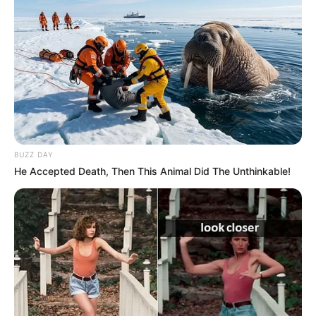
BUZZ DAY
He Accepted Death, Then This Animal Did The Unthinkable!