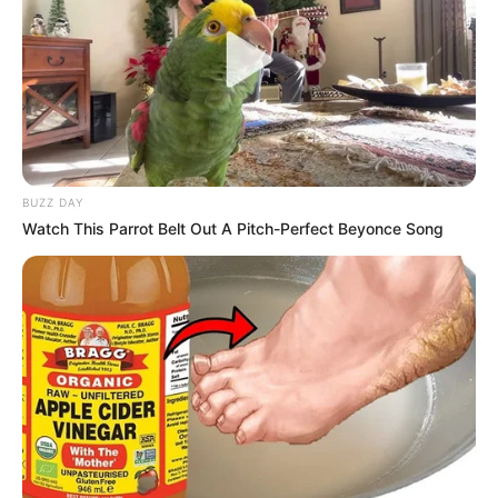
Porta-trecos criativo feito com jeans
Como Fazer Almofada de Calça Jeans
Materiais necessários
BUZZ DAY
Watch This Parrot Belt Out A Pitch-Perfect Beyonce Song