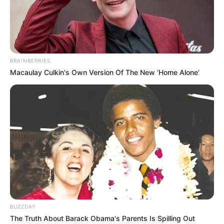
A
almofada de calça jeans
é um acessório prático
e barato que pode transformar a
decoração
da
sua casa. O melhor de tudo é que ela pode ser
feita com uma peça que todo mundo tem
BRAINBERRIES
abandonada no guarda-roupas: a calça jeans
Macaulay Culkin's Own Version Of The New ‘Home Alone’
velha.
Já que todos têm pelo menos uma calça jeans
desgastada ou que não serve mais, que tal
reaproveitá-la fazendo uma
almofada jeans
super estilosa? Separe aí o seu jeans sem uso e
acompanhe só este passo a passo incrível para
você arrasar na decoração do seu espaço!
Veja também:
BUZZDAY
The Truth About Barack Obama's Parents Is Spilling Out