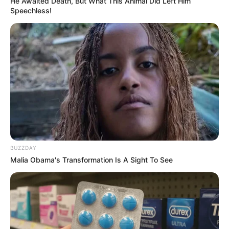
He Awaited Death, But What This Animal Did Left Him
Speechless!
BUZZDAY
Malia Obama's Transformation Is A Sight To See
7. Com a sua
almofada de calça jeans
pronta,
adicione um ou dois cintos para enfeitar e deixar
a peça com mais estilo. Para isso, envolva o cinto