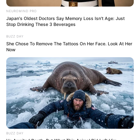
NEUROMIND PRO
Japan's Oldest Doctors Say Memory Loss Isn't Age: Just
Stop Drinking These 3 Beverages
BUZZ DAY
She Chose To Remove The Tattoos On Her Face. Look At Her
Now
6. Para fechar a
almofada de calça jeans
por
completo, coloque aproximadamente 0,5 cm das
bordas que ficaram sem costura para o lado de
dentro da peça. Prenda as bordas com alfinetes e
feche-as com a máquina de costura.
Dica: Caso você queira uma capa de almofada
removível, basta
pregar um zíper
em um dos lados
da peça ao invés de fechá-la por completo.
BUZZ DAY