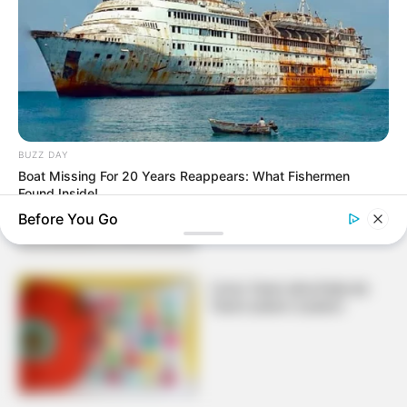
com fuxico para você se
inspirar
Marca página feito com flor
BUZZ DAY
de fuxico
Boat Missing For 20 Years Reappears: What Fishermen
Found Inside!
Before You Go
Como fazer almofada de
fuxico passo a passo