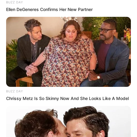
BUZZ DAY
Ellen DeGeneres Confirms Her New Partner
BUZZ DAY
Chrissy Metz Is So Skinny Now And She Looks Like A Model