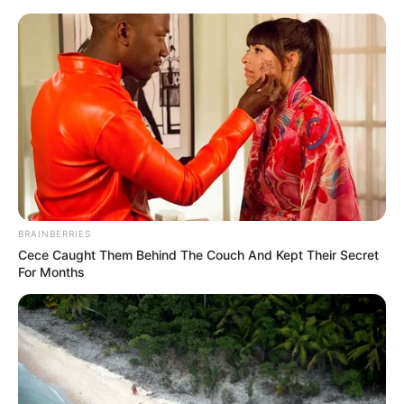
Agora que você já sabe o que é fuxico e já está
por dentro de algumas possibilidades de uso
desse artesanato, convidamos você a aprender a
confeccionar a bonequinha usando essa técnica
que nós tanto amamos.
Como Fazer Boneca de Fuxico
BRAINBERRIES
Cece Caught Them Behind The Couch And Kept Their Secret
For Months
Materiais Necessários