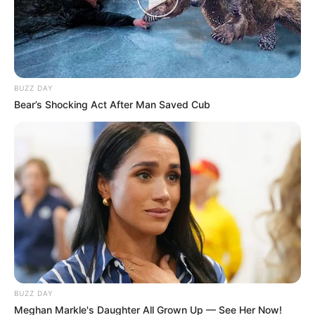
Como aprender diferentes técnicas
Como Fazer Boneca de Fuxico
Materiais Necessários
Corpinho
Cabeça
BUZZ DAY
Cabelo
Bear’s Shocking Act After Man Saved Cub
Montagem da boneca
Acabamento
Boneca de Fuxico – Tutorial em Vídeo
O que é fuxico?
BUZZ DAY
Meghan Markle's Daughter All Grown Up — See Her Now!