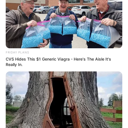
FRIDAY PLANS
CVS Hides This $1 Generic Viagra - Here's The Aisle It's
Really In.
Como muita gente já sabe, as bonecas de pano
podem ser confeccionadas com técnicas variadas,
e uma delas é o fuxico. Para fazer a
boneca de
fuxico
, além de não ser necessário ter prática
com artesanato, também não é preciso usar
máquina de costura. Os
pontos são feitos à mão
,
e o processo de confecção é bem simples e rápido.