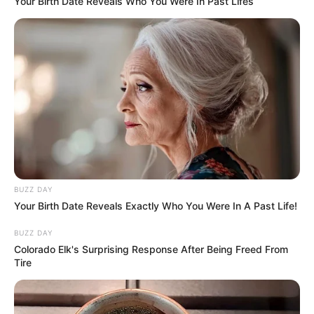
Your Birth Date Reveals Who You Were In Past Lifes
Montagem da boneca
Passo 8. Costure a cabeça ao corpinho,
faça vários pontos até a costura ficar firme.
Finalize e corte a linha.
Passo 9. Centralize o cabelo e costure-o dando
alguns pontos na parte central. Depois, arrume-o
com as mãos e costure-o nas laterais, mais ou
menos na altura onde seriam as orelhas da
BUZZ DAY
boneca. Ao fazer isso, o cabelo ficará
Your Birth Date Reveals Exactly Who You Were In A Past Life!
devidamente preso e acompanhará o formato do
BUZZ DAY
rosto da boneca.
Colorado Elk's Surprising Response After Being Freed From
Tire
Acabamento
10. Alinhave um pedaço de renda ou lese. Costure