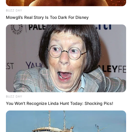
BUZZ DAY
Facebook
Twitter
Pinterest
Share
Mowgli’s Real Story Is Too Dark For Disney
Mariana Barbosa
09/12/2016
Recomendados para você
5 Usos Inesperados e
Fantásticos Para Flores de
Fuxico
BUZZ DAY
You Won't Recognize Linda Hunt Today: Shocking Pics!
10 modelos de artesanato