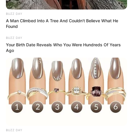
Para fazer esse tipo de boneca, além de vontade
BUZZ DAY
de criar, são necessários alguns simples
A Man Climbed Into A Tree And Couldn't Believe What He
materiais, como
retalhos de tecido
, linha e
Found
agulha. Continue com a gente para ver a lista
BUZZ DAY
completa de materiais e o passo a passo para
Your Birth Date Reveals Who You Were Hundreds Of Years
fazer uma encantadora
boneca de fuxico
.
Ago
Veja também:
BUZZ DAY