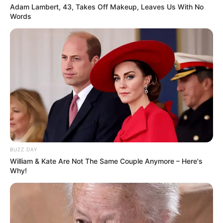
Adam Lambert, 43, Takes Off Makeup, Leaves Us With No
Words
BUZZ DAY
William & Kate Are Not The Same Couple Anymore – Here's
Why!