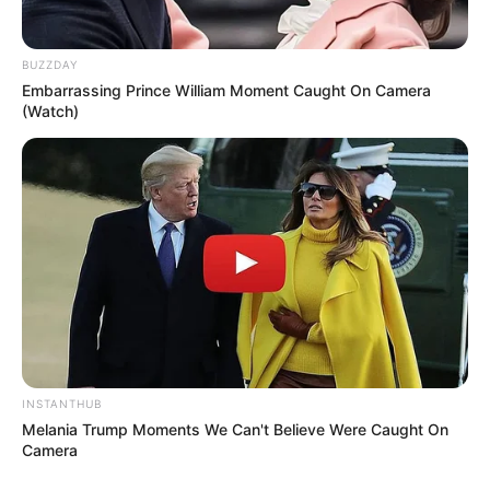
BUZZDAY
Embarrassing Prince William Moment Caught On Camera
(Watch)
INSTANTHUB
Melania Trump Moments We Can't Believe Were Caught On
Fonte:
reciclaredecorar
Camera