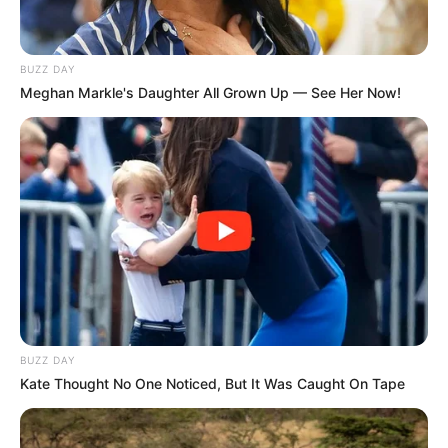
Fonte:
lardecoramado
BUZZ DAY
Meghan Markle's Daughter All Grown Up — See Her Now!
6. Caixas de leite
Essa é uma outra opção de presentear alguém
sendo reciclável. As caixinhas de leite também
possuem um formato que proporcionam
embalagens bem legais. Não se esqueça lavar
bem e revestir inclusive o lado de dentro da caixa.
BUZZ DAY
Kate Thought No One Noticed, But It Was Caught On Tape