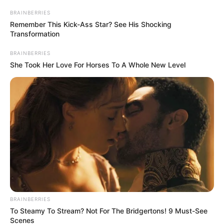
BRAINBERRIES
Remember This Kick-Ass Star? See His Shocking
Transformation
BRAINBERRIES
Esses dois materiais são um dos mais utilizados
She Took Her Love For Horses To A Whole New Level
para fazer uma caixinhas de presente. Uma das
vantagens de utilizá-los é o fato de já serem
coloridos, não sendo necessário pintar as caixas
ao final do processo.
Mas é possível ir além da cor do papel cartão ou
da cartolina, e revestir a caixinha com papéis
estampados ou coloridos.
BRAINBERRIES
To Steamy To Stream? Not For The Bridgertons! 9 Must-See
Scenes