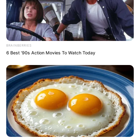
BRAINBERRIES
6 Best '90s Action Movies To Watch Today
Fonte:
tettiartesanato