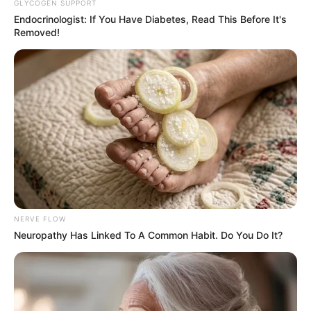
GLYCOGEN SUPPORT
Endocrinologist: If You Have Diabetes, Read This Before It's
Removed!
Fonte:
tettiartesanato
NERVE FLOW
Neuropathy Has Linked To A Common Habit. Do You Do It?
Fonte:
tettiartesanato