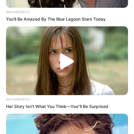
BRAINBERRIES
You'll Be Amazed By The Blue Lagoon Stars Today
Fonte:
comofazeremcasa
Aprenda a fazer uma bela caixinha em feltro
BRAINBERRIES
agora.
Her Story Isn't What You Think—You''ll Be Surprised