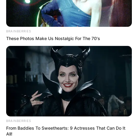
Aprenda como fazer caixa de
presente: diversos modelos e
materiais
BRAINBERRIES
1. Papel cartão e cartolina
These Photos Make Us Nostalgic For The 70's
BRAINBERRIES
From Baddies To Sweethearts: 9 Actresses That Can Do It
All!