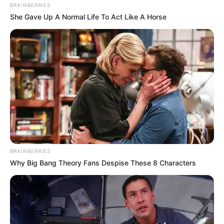
BRAINBERRIES
She Gave Up A Normal Life To Act Like A Horse
Passo a passo:
Canal da Chai
2. Caixa de presente com papel microondulado
O papel microondulado deixa a embalagem bem
charmosa. Com certeza quem ganhar um
presente em um embrulho feito com esse papel,
BRAINBERRIES
guardará com muito carinho a caixa de presente,
Why Big Bang Theory Fans Despise These 8 Characters
pois o efeito e o visual são maravilhosos.