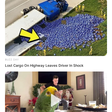
Fonte:
tettiartesanato
BUZZ DAY
Lost Cargo On Highway Leaves Driver In Shock
Fonte:
tettiartesanato