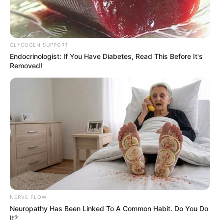
GLYCOGEN SUPPORT
Endocrinologist: If You Have Diabetes, Read This Before It's
Removed!
Fonte:
casaeconstrucao
Aprenda a fazer esse tipo de embalagem
aqui
.
E pode também utilizar o papelão para fazer
simples e fáceis caixinhas quadradas.
NERVE FLOW
Neuropathy Has Been Linked To A Common Habit. Do You Do
It?