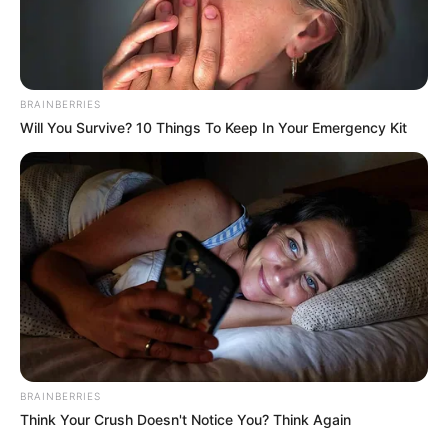
BRAINBERRIES
Will You Survive? 10 Things To Keep In Your Emergency Kit
Passo a passo:
Canal da Chai
E se você ainda está à procura de outro modelo
utilizando um papel cartão, veja só esse passo a
passo.
BRAINBERRIES
Think Your Crush Doesn't Notice You? Think Again