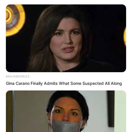
Como Fazer Caixa de Presente: 20
Ideias Fáceis + Passo a Passos
Save
BRAINBERRIES
Gina Carano Finally Admits What Some Suspected All Along