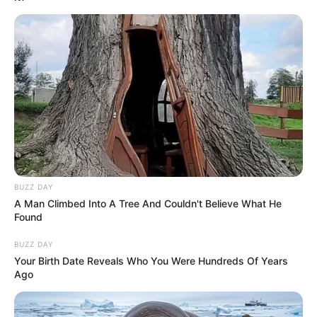
Fonte:
festas.site
Aqui vai um passo a passo para fazer uma caixa
de presente utilizando papelão e cartolina.
BUZZ DAY
A Man Climbed Into A Tree And Couldn't Believe What He
Found
BUZZ DAY
Your Birth Date Reveals Who You Were Hundreds Of Years
Ago