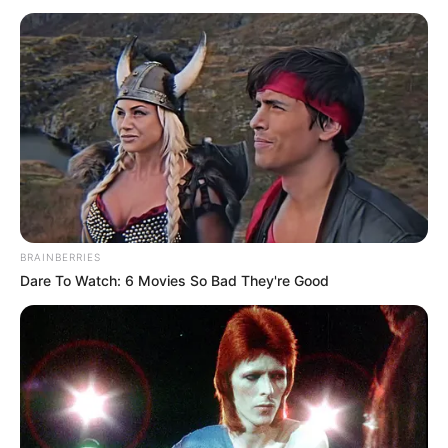
final!
Veja também:
9 Moldes de Caixas de Papel para Presentes
8 Ideias Criativas de Lembrancinhas com Caixa de
Leite
Índice
Aprenda como fazer caixa de presente: diversos
BRAINBERRIES
modelos e materiais
Dare To Watch: 6 Movies So Bad They're Good
1. Papel cartão e cartolina
2. Caixa de presente com papel microondulado
3. Papel scrapbook
4. Caixinha de papelão
5. Caixas de sapato
6. Caixas de leite
7. Caixinha de feltro para presente