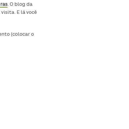
ras
. O blog da
isita. E lá você
nto (colocar o