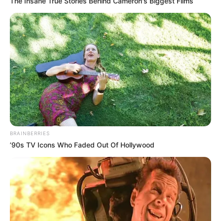
The Insane True Stories Behind Cameron's Biggest Films
Nessa receita o vinagre serve como um
conservante e é antifúngico, protegendo assim
seu trabalho.
Modo de preparo:
Dissolva a farinha em meia xícara de água;
Ferva o restante da água e quando levantar
fervura, dissolva a mistura de farinha;
Mexa até ficar com consistência de mingau;
BRAINBERRIES
’90s TV Icons Who Faded Out Of Hollywood
Acrescente o vinagre, espere esfriar e está
pronta para o uso.
Essa cola dura por até 20 dias em geladeira.
Cola branca com leite e bicarbonato