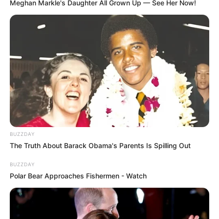
Meghan Markle's Daughter All Grown Up — See Her Now!
BUZZDAY
The Truth About Barack Obama's Parents Is Spilling Out
A cola branca é um dos materiais mais utilizados
durante a época escolar. Por isso, é comum que os
BUZZDAY
adultos comprem embalagens grandes. Com a
Polar Bear Approaches Fishermen - Watch
receita do
canal Márcia Cris
, você aprenderá a
fazer cola branca em grandes quantidades.