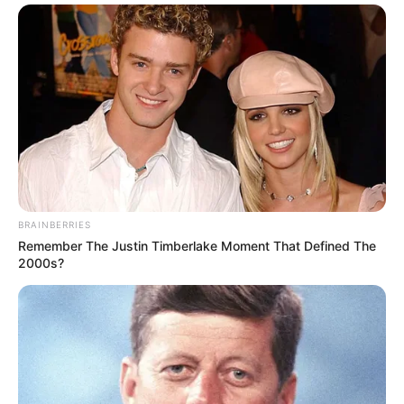
Painted Furniture ideas
Ingredientes:
Bicarbonato de sódio
BRAINBERRIES
Remember The Justin Timberlake Moment That Defined The
Meia xícara de leite desnatado
2000s?
2 colheres de sopa de vinagre branco
Toalha de papel
Elástico
Modo de preparo: