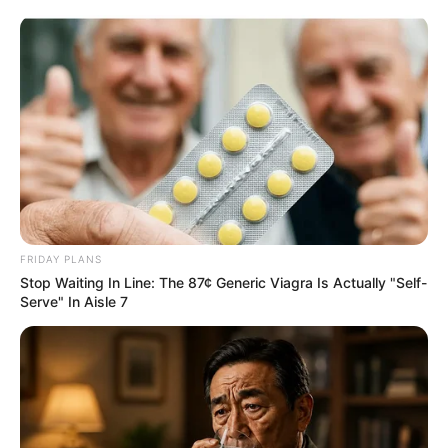
Como Fazer Cola Caseira: 5
Receitas + Passo a Passo
FRIDAY PLANS
Stop Waiting In Line: The 87¢ Generic Viagra Is Actually "Self-
Serve" In Aisle 7