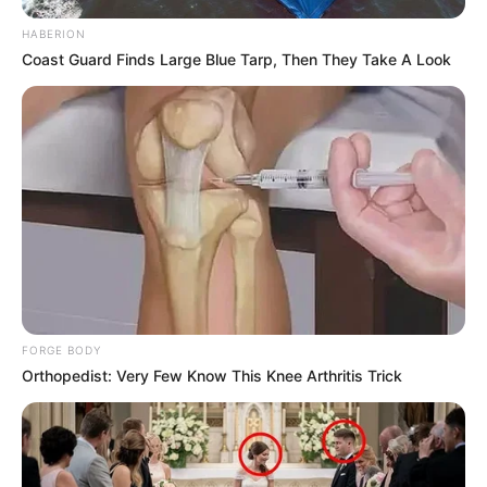
HABERION
Coast Guard Finds Large Blue Tarp, Then They Take A Look
FORGE BODY
Orthopedist: Very Few Know This Knee Arthritis Trick