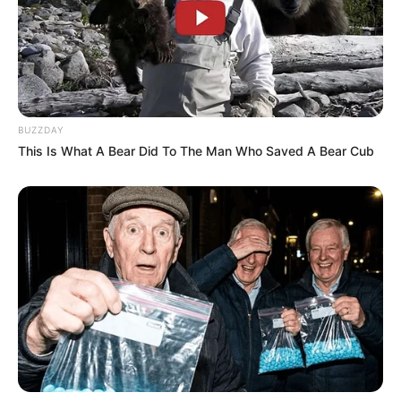
BUZZDAY
This Is What A Bear Did To The Man Who Saved A Bear Cub