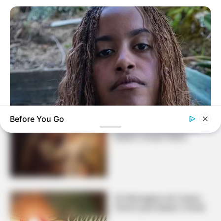
Recomendados para você
Presente para o Dia dos
Namorados: 39 Ideias pra
Você Fazer em Casa
Before You Go
Mensagem de Santo
BUZZDAY
Antônio: 40 Opções para
Malia Obama's Transformation Is A Sight To See
Baixar e Enviar Grátis
40 Mensagens de Corpus
Christi para Baixar e Enviar