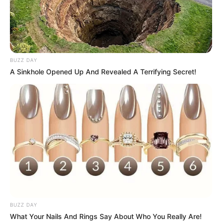
BUZZ DAY
A Sinkhole Opened Up And Revealed A Terrifying Secret!
Facebook
Twitter
Pinterest
Share
Revista Artesanato
BUZZ DAY
07/07/2023
What Your Nails And Rings Say About Who You Really Are!