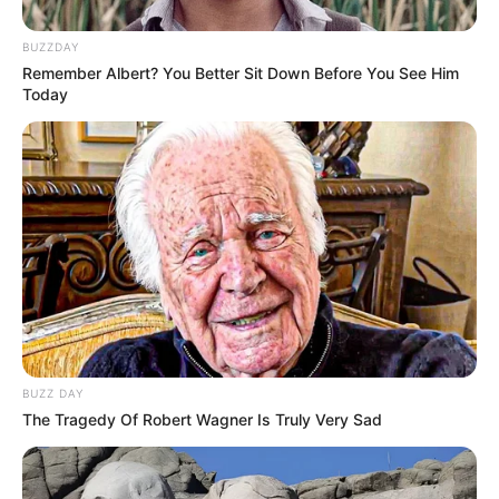
BUZZDAY
Remember Albert? You Better Sit Down Before You See Him
Today
Receitas cola caseira
Ao fazer
cola branca caseira
, é sempre
importante considerar a quantidade exata que
será utilizada para evitar desperdícios. Para isso,
BUZZ DAY
é imprescindível seguir cuidadosamente as
The Tragedy Of Robert Wagner Is Truly Very Sad
receitas que apresentaremos neste artigo.
Aprenda
como fazer cola caseira
e compartilhe