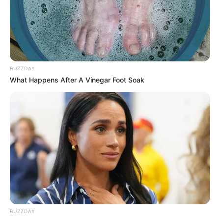
para as crianças fazerem sozinhas!
BUZZDAY
What Happens After A Vinegar Foot Soak
Como fazer cola branca e barata
BUZZDAY