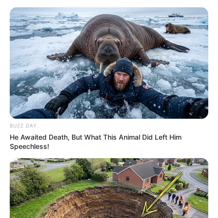
BUZZ DAY
He Awaited Death, But What This Animal Did Left Him
Speechless!