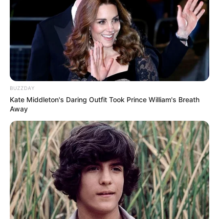
BUZZDAY
Kate Middleton's Daring Outfit Took Prince William's Breath
Away
Como fazer cola caseira com dois
ingredientes
O
canal Feito à mão
te ensina, de maneira simples
a fazer o famoso grude. Uma cola simples,
atóxica e segura para ser usada por todos!