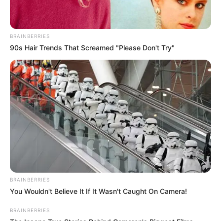
BRAINBERRIES
90s Hair Trends That Screamed "Please Don't Try"
Como fazer fácil
Ingredientes:
2 xícaras de chá de água
BRAINBERRIES
2 colheres de sopa de farinha trigo
You Wouldn't Believe It If It Wasn't Caught On Camera!
1 colher de sopa de vinagre branco
BRAINBERRIES