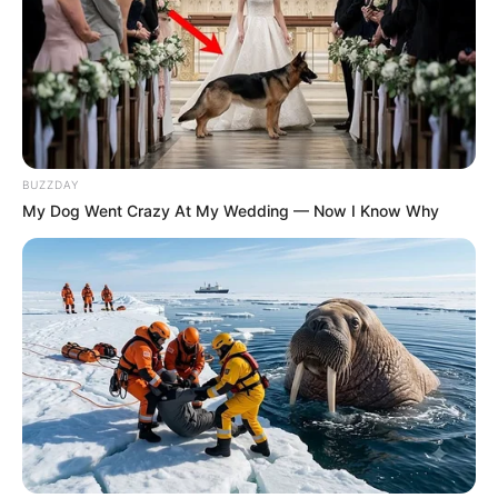
BUZZDAY
My Dog Went Crazy At My Wedding — Now I Know Why