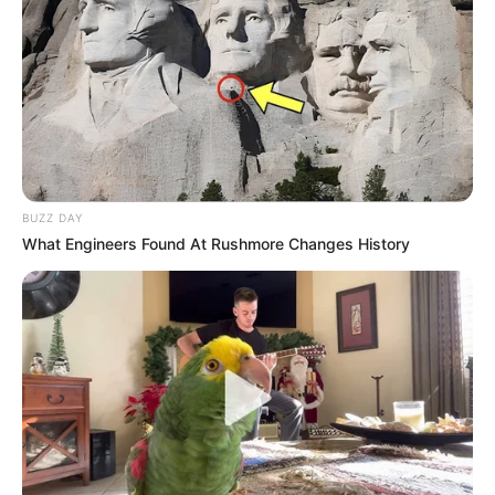
essas dicas!
BUZZ DAY
What Engineers Found At Rushmore Changes History