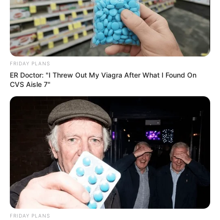
FRIDAY PLANS
ER Doctor: "I Threw Out My Viagra After What I Found On
CVS Aisle 7"
FRIDAY PLANS