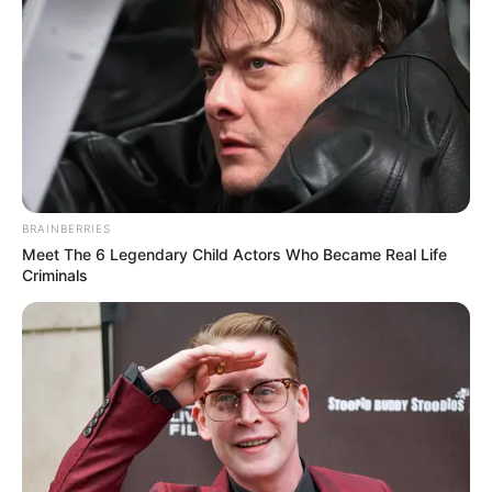
indicada para projetos domésticos, a
cola branca
extra
também atende ao mercado profissional, e
pode ser usada para fazer desde a
massa de
biscuit
até projetos de
decoupage
e
encadernação artesanal
– como
cadernos
e
álbuns com
capa dura
.
BRAINBERRIES
Essa cola é indicada para colar papel e para fazer
Meet The 6 Legendary Child Actors Who Became Real Life
a
massa de biscuit
, mas também pode ser usada
Criminals
para colar cortiça,
tecido
e outros materiais
porosos. Na
encadernação artesanal
esse adesivo
é muito utilizado, principalmente na elaboração
de
cadernos
e de álbuns com
capa dura
.
Vantagens
Pode ser utilizada para
impermeabilizar