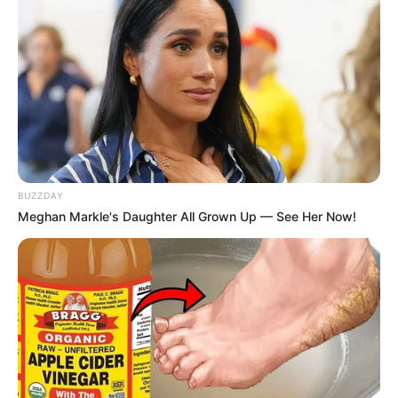
7 Tipos de Fita Para Artesanato Que Você Precisa
Conhecer
Índice
BUZZDAY
O que é cola de artesanato?
Meghan Markle's Daughter All Grown Up — See Her Now!
Qual é a melhor cola para artesanato?
1. Cola Branca Escolar
Vantagens
Desvantagens
2. Cola Branca Extra
Vantagens
Desvantagens
3. Cola Quente