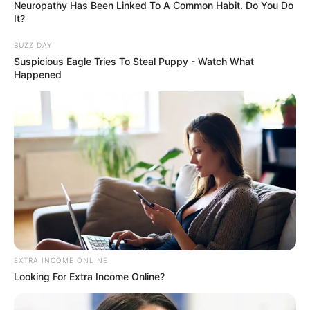
Neuropathy Has Been Linked To A Common Habit. Do You Do
Veja também:
It?
BUZZ DAY
Aprenda quais são os Pincéis Para Pintura em
Suspicious Eagle Tries To Steal Puppy - Watch What
Tecido Mais Usados
Happened
EXTRA INCOME ONLINE
Looking For Extra Income Online?