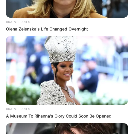
BRAINBERRIES
Olena Zelenska's Life Changed Overnight
Foto: Ateliê Jordana Carvalho | Fonte:
Revista Artesanato
BRAINBERRIES
A Museum To Rihanna's Glory Could Soon Be Opened
Essa cola, assim como a escolar, também é
lavável e atóxica. A diferença é que, além de ser