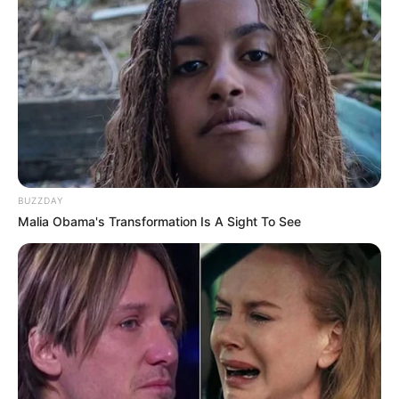
Foto: Fernando Oliveira | Revista Artesanato
A cola spray ainda não é muito conhecida aqui no
Brasil. Mas, pela maior facilidade de uso,
promete agilizar a vida do artesão e de
decoradores de festa.
BUZZDAY
Malia Obama's Transformation Is A Sight To See
Essa cola adere em superfícies variadas, como
metal, papel e tecido, sendo recomendada para
aplicações que necessitam de rapidez e precisão.
Esse tipo de cola está disponível nas versões
permanente e reposicionável.
Vantagens