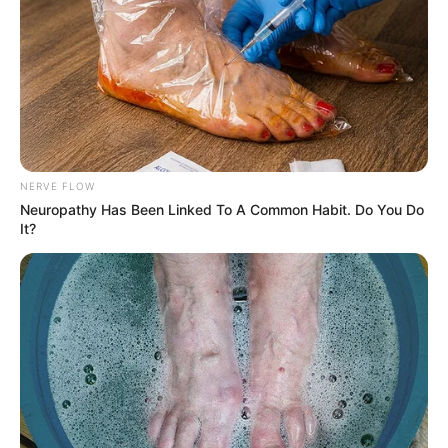
5. Cola Permanente Reposicionável
NERVE FLOW
Neuropathy Has Been Linked To A Common Habit. Do You Do
It?
Foto:
karenmoraiss
A cola permanente possui ótima aderência em
tecido, madeira e feltro. Pode ser aplicada