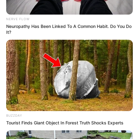
Tem bico fino – formato ideal para colar
pequenas peças.
NERVE FLOW
Desvantagens
Neuropathy Has Been Linked To A Common Habit. Do You Do
It?
Como tem cheiro forte, deve ser aplicada em
ambiente ventilado e evitada por pessoas
alérgicas.
Seca rápido; deve ser tampada
imediatamente após o uso.
O frasco é pequeno e não rende muito,
principalmente quando utilizada para fazer
muitas peças ou trabalhos muito grandes.
BUZZDAY
Como seca rápido, não permite o
Tourist Finds Giant Object In Forest Truth Shocks Experts
reposicionamento das peças.
O custo é elevado.