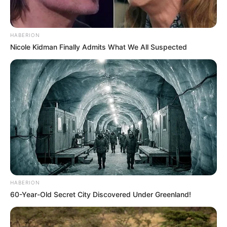
Oferece transparência e aplicação limpa –
não deixa resíduos.
HABERION
Alcança áreas difíceis.
Nicole Kidman Finally Admits What We All Suspected
Tem alto desempenho e bom rendimento.
É simples de usar (a embalagem
spray
dispensa o uso de ferramentas para fazer a
aplicação.)
Desvantagens
Para melhores resultados, a temperatura do
adesivo e dos materiais a serem colados
devem estar a pelo menos 18°C.
HABERION
60-Year-Old Secret City Discovered Under Greenland!
Para completar a colagem é preciso
pressionar as partes por 15 segundos ou mais.