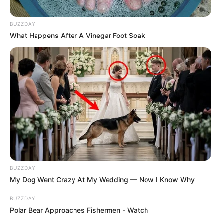
em tábuas de
pintura em tecido
, para esticar e
prender o pano, mas também serve para unir
BUZZDAY
camadas de feltro e tecido antes de serem
What Happens After A Vinegar Foot Soak
costurados ou quiltados.
Depois de aplicada, seca em cerca de 30 minutos
e forma uma liga resistente e com alta
capacidade adesiva. Esse adesivo permite o
reposicionamento de outros materiais por várias
vezes seguidas.
Vantagens
Forma uma película transparente e
BUZZDAY
My Dog Went Crazy At My Wedding — Now I Know Why
duradoura.
É à prova d’água e não amarela com o tempo.
BUZZDAY
Polar Bear Approaches Fishermen - Watch
Pode ser aplicada com ferramentas que