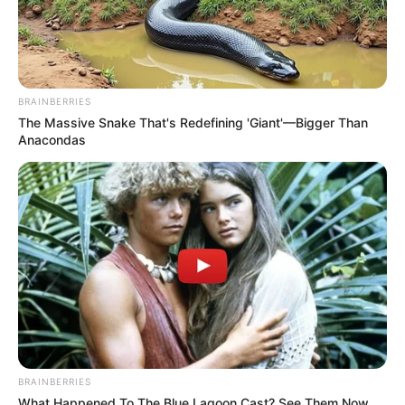
materiais, como tecido, EVA, renda, plástico e
acrílico.
Vantagens
BRAINBERRIES
Possui ótima aderência em superfícies
The Massive Snake That's Redefining 'Giant'—Bigger Than
Anacondas
porosas, como na cortiça e no feltro.
A secagem é instantânea.
Não perde a propriedade adesiva com o
passar do tempo.
Pode ser usada em praticamente todos os
tipos de materiais.
Pode substituir a tradicional costura em
peças de tecido temporárias.
BRAINBERRIES
Desvantagens
What Happened To The Blue Lagoon Cast? See Them Now