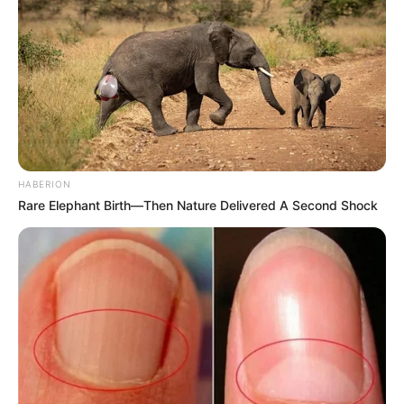
O bico aplicador pode entupir. Após cada
aplicação é preciso inverter a lata e
pressionar a válvula até sair somente o gás.
Possui um valor elevado se comparado às
outras colas com a mesma função.
7. Cola Universal
HABERION
Rare Elephant Birth—Then Nature Delivered A Second Shock