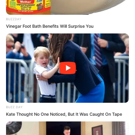
Vantagens
Desvantagens
4. Cola de Silicone
BUZZDAY
Vantagens
Vinegar Foot Bath Benefits Will Surprise You
Desvantagens
5. Cola Permanente Reposicionável
Vantagens
Desvantagens
6. Cola Spray
Vantagens
Desvantagens
7. Cola Universal
Vantagens
Desvantagens
8. Cola para tecido
BUZZ DAY
Vantagens
Kate Thought No One Noticed, But It Was Caught On Tape
Desvantagens
9. Cola E6000 e E600
Vantagens