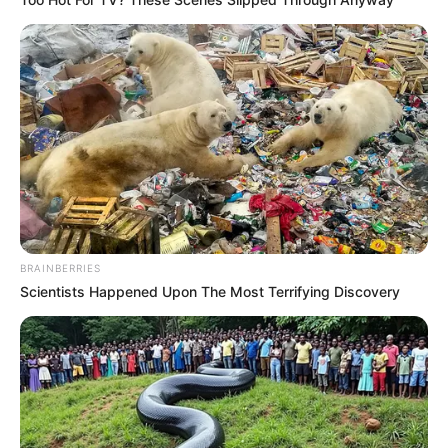
BRAINBERRIES
Scientists Happened Upon The Most Terrifying Discovery
Foto: Revista Artesanato
A cola quente, tida como a melhor
cola para
feltro
, é o adesivo curinga no mundo do
artesanato, pois cola instantaneamente vários