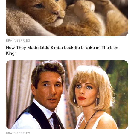
para posicionar recortes que ainda receberão a
costura definitiva.
Vantagens
Depois de seca, forma uma liga forte e
BRAINBERRIES
resistente à água.
How They Made Little Simba Look So Lifelike in 'The Lion
King'
É de aparência incolor; por isso, não costuma
deixar resíduos visíveis após a secagem.
É líquida e fácil de espalhar.
O formato do bico facilita a colagem de
contas e outras miudezas.
Pode substituir a cola quente em alguns
trabalhos.
Desvantagens
BRAINBERRIES