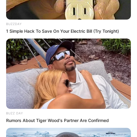
Fonte:
maluli
BUZZDAY
1 Simple Hack To Save On Your Electric Bill (Try Tonight)
A cola pano pode ser usada para fazer artesanato
e para marcar costuras e bainhas.
É especialmente indicada para fazer
decoupage
em tecido
.
Vantagens
Vem pronta para uso, não necessita
preparação ou diluição.
A aplicação é simples, pode ser feita com um
BUZZ DAY
Rumors About Tiger Wood's Partner Are Confirmed
pincel ou com o bico aplicador.
Pode substituir a costura em trabalhos mais