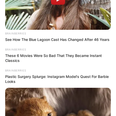
BRAINBERRIES
See How The Blue Lagoon Cast Has Changed After 46 Years
BRAINBERRIES
These 6 Movies Were So Bad That They Became Instant
Foto: Karina Rigueiro | Fonte:
Revista Artesanato
Classics
BRAINBERRIES
A cola de silicone pode ser aplicada em EVA,
Plastic Surgery Splurge: Instagram Model's Quest For Barbie
Looks
isopor, feltro e tecidos sintéticos. Esse adesivo
pode ser usado para fazer esculturas em isopor,
lembrancinhas em EVA
e finalizações. No
artesanato em feltro, a cola de silicone serve
para aplicar detalhes decorativos e