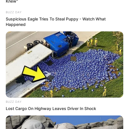
Knew"
BUZZ DAY
Suspicious Eagle Tries To Steal Puppy - Watch What
Happened
Passe a agulha franzindo a tira, como na foto
BUZZ DAY
Lost Cargo On Highway Leaves Driver In Shock