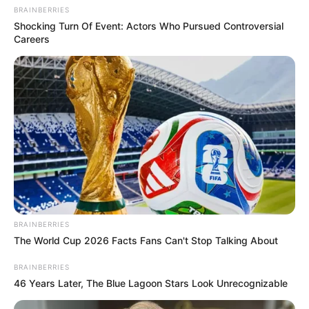
BRAINBERRIES
Shocking Turn Of Event: Actors Who Pursued Controversial
Crédito das imagens: www.craftstylish.com
Careers
BRAINBERRIES
The World Cup 2026 Facts Fans Can't Stop Talking About
BRAINBERRIES
46 Years Later, The Blue Lagoon Stars Look Unrecognizable