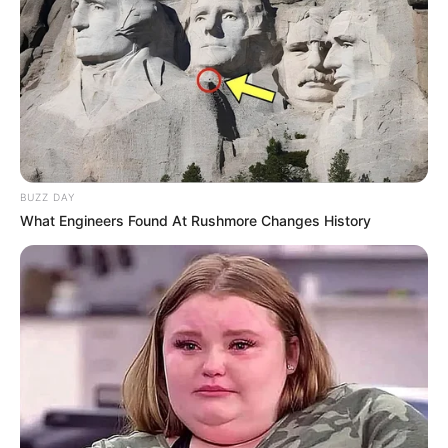
Dobre para baixo o último ponto, como no início
BUZZ DAY
da primeira etapa e passe a agulha. Puxe para
What Engineers Found At Rushmore Changes History
franzir e ele deve ficar parecido com isso. Você já
pode perceber a flor de tecido se formando.