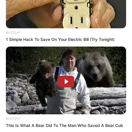
BUZZDAY
1 Simple Hack To Save On Your Electric Bill (Try Tonight)
BUZZDAY
This Is What A Bear Did To The Man Who Saved A Bear Cub