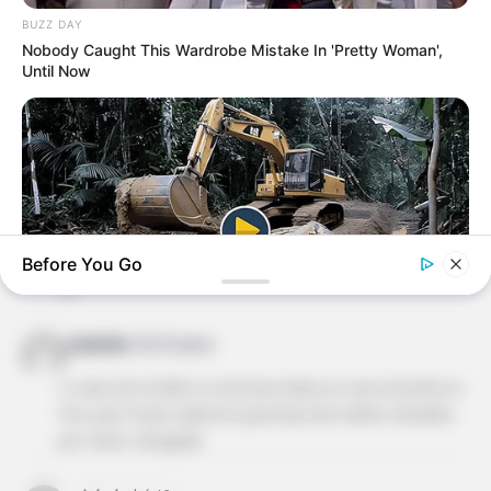
retalhos, sabem onde comprar retalhos?
BUZZ DAY
Nobody Caught This Wardrobe Mistake In 'Pretty Woman',
Until Now
Regina Rangel
há 16 anos
amei adoro bijouterias em geral ,trabalho com moda
praia e gostaria que me enviasse algumas dicas
beijão querida .
juliadita
há 16 anos
Before You Go
exelente ideia para reciclagem, gostei muito é nota
10.
juliadita
há 16 anos
HABERION
Video Of Giant Anaconda Is Going Viral All Over The World.
o colar de retalho é uma boa ideia so nao entendi os
Watch
fios que ficam saliente gostaria de melhor detalhe
por favor. obrigada