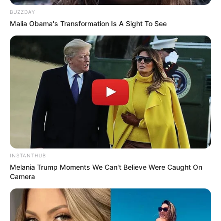
Achei o máximo os colares pois trabalho com colares
BUZZDAY
de retalhos e adorei a sua idéia!!!!
Malia Obama's Transformation Is A Sight To See
Bjos kátia matos São Lourenço Minas Gerais.
Elizabeth Mourão Aranha
há 17 anos
Adorei a idéia, muito legal mesmo, parabéns
Jo_Joa
há 17 anos
Que ideia fantástica!!
Parabéns!!
INSTANTHUB
Cássia
há 17 anos
Melania Trump Moments We Can't Believe Were Caught On
Camera
Amei, todos os os artigos, sou artesã e sou
apaixonada por todo tipo de artesanatos. Cntinuem
publicando artigos asim para nos ajudar. Bjos