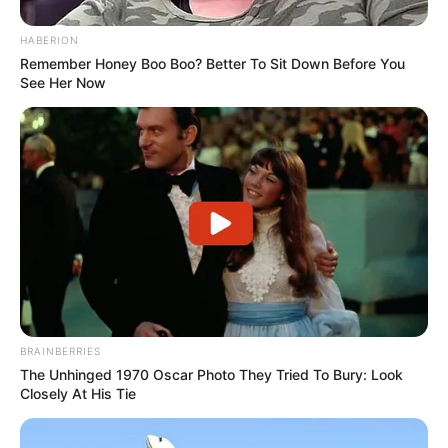
HABERION
Remember Honey Boo Boo? Better To Sit Down Before You
See Her Now
Trabalhando na parte de trás da flor de tecido,
costure os pontos traseiros para dar sustentação
BRAINBERRIES
The Unhinged 1970 Oscar Photo They Tried To Bury: Look
Closely At His Tie