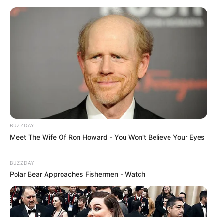
Revista Artesanato
22/08/2009
Recomendados para você
Artesanato com tecido:
Grandes idéias para você
BUZZDAY
Meet The Wife Of Ron Howard - You Won't Believe Your Eyes
Aprenda a fazer uma bolsa
de tecido (chita) passo a
BUZZDAY
passo
Polar Bear Approaches Fishermen - Watch