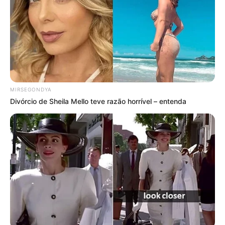
jessica alfaia
há 16 anos
legal amei os rolinhos de papel!também tive uma
outra idéia,fazer os rolinhos de viés!vai ficar
bom,bjs!!!! vocês são demais!
cleide
há 16 anos
MIRSEGONDYA
achei muito lindos os colares mais eu gostaria que
Divórcio de Sheila Mello teve razão horrível – entenda
vcs publicasse colares com sobra de tecidos de
malhas bjs
terezinha
há 16 anos
eu adoro aproveita o que nao tem valor e este colar
ficou divino.parabens.
lindamiraparecida bonetto
há 16 anos
adorei todos os trabalhos…principalmente os de