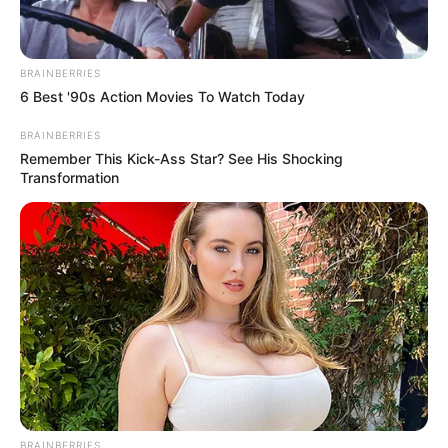
BRAINBERRIES
6 Best '90s Action Movies To Watch Today
Corte um pedaço de feltro circular, menor que a
flor, e costure o prendedor do adereço (para você
BRAINBERRIES
prender na roupa quando terminado). Costure
Remember This Kick-Ass Star? See His Shocking
Transformation
mais acima, não costure no centro.
BRAINBERRIES