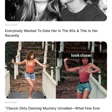
BUZZDAY
Everybody Wanted To Date Her In The 80s & This Is Her
Recently
Para começar dobre a parte inicial da tira para
baixo, como mostrado na foto. Você vai precisar
fazer isso no fim também
BUZZDAY
“Classic Dirty Dancing Mystery Unveiled—What Few Ever