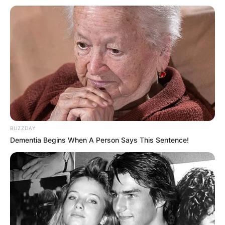
Material Necessário:
Tira de tecido em zigue-zague, muito
utilizado em acabamentos
Tesoura
Agulha
Botão
Pedaço de feltro do tamanho da flor
BUZZDAY
Dementia Begins When A Person Says This Sentence!
Alfinete de broche
Como fazer a flor de tecido: