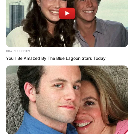
Pronto, aqui está sua flor de tecido finalizada
para decorar suas roupas e das suas clientes.
BRAINBERRIES
Se você gostou da dica, sugiro que você veja o
You'll Be Amazed By The Blue Lagoon Stars Today
post
com um
Novo modelo de flor de tecido
passo a passo
e o tutorial da
Flor de Tecido com
Enchimento no Miolo
. Até mais!