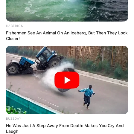
HABERION
Fishermen See An Animal On An Iceberg, But Then They Look
Closer!
Facebook
Twitter
Pinterest
Share
BUZZDAY
He Was Just A Step Away From Death: Makes You Cry And
Laugh