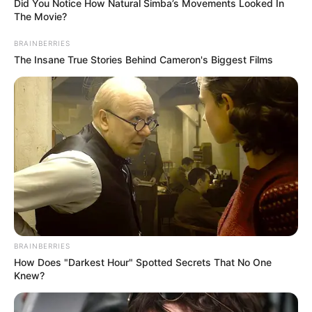
Did You Notice How Natural Simba’s Movements Looked In
The Movie?
BRAINBERRIES
The Insane True Stories Behind Cameron's Biggest Films
17 Garrafas Decoradas
Passo a Passo – Simples e
Lindas
9 Técnicas de Decoração
de Potes de Vidro que Você
Nunca Pensou em Fazer
BRAINBERRIES
How Does "Darkest Hour" Spotted Secrets That No One
Knew?
Deixe seu comentário