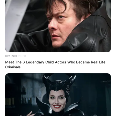
26 Comentários
Ildete Silveira
há 9 anos
BRAINBERRIES
Meet The 6 Legendary Child Actors Who Became Real Life
Ideias perfeitas, super criativas! Um acabamento
Criminals
espetacular, trabalho fino!
Parabéns!!!!!
Revista Artesanato
há 9 anos
em resposta à Ildete Silveira
Olá, Ildete. Que bom que você gostou das