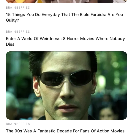
Como Fazer Decoupage em Tecido – Aprenda Já
BRAINBERRIES
15 Things You Do Everyday That The Bible Forbids: Are You
Guilty?
Índice
Luminária de Mesa com Pote de Vidro
BRAINBERRIES
Enter A World Of Weirdness: 8 Horror Movies Where Nobody
Materiais Necessários
Dies
Passo a Passo
Passo 1: Pinte os filtros de papel
Passo 2: Faça a técnica de decoupage
Passo 3: Finalize a peça
Luminária de Mesa com Pote de Vidro
Materiais Necessários
Vidro de conserva limpo, seco e sem o rótulo
(
veja como tirar o rótulo
)
Filtros de papel novos
BRAINBERRIES
Tintas aquarela
The 90s Was A Fantastic Decade For Fans Of Action Movies