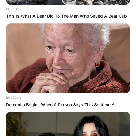
BUZZDAY
This Is What A Bear Did To The Man Who Saved A Bear Cub
BUZZDAY
Dementia Begins When A Person Says This Sentence!