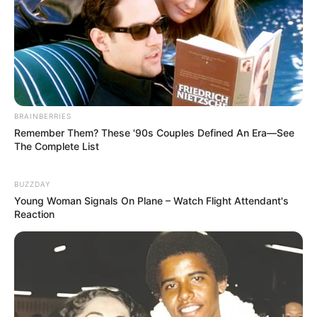
Dica: A cola a ser usada ao natural ou diluída em
um pouquinho de água.
BRAINBERRIES
Remember Them? These '90s Couples Defined An Era—See
The Complete List
BUZZDAY
Young Woman Signals On Plane – Watch Flight Attendant's
Reaction
Passo 3: Finalize a peça
Para finalizar, passe uma fina camada de cola