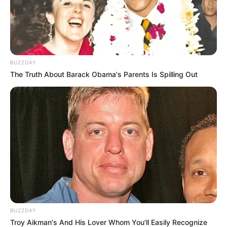
sobre o papel colado. Quando a
luminária de vela
estiver seca, personalize-a com uma fita
decorativa.
BUZZDAY
The Truth About Barack Obama's Parents Is Spilling Out
BUZZDAY
Troy Aikman's And His Lover Whom You'll Easily Recognize