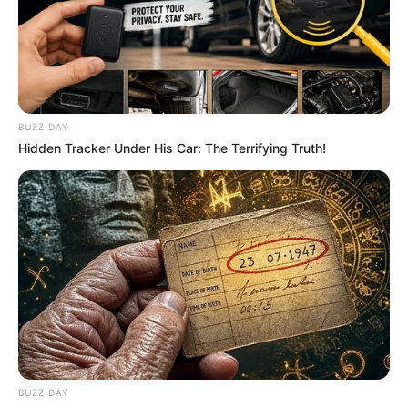
BUZZ DAY
Hidden Tracker Under His Car: The Terrifying Truth!
Vídeo no YouTube:
Como Fazer Potes de Vidro
Decorados
Fala se essas não eram as dicas que você
precisava para dar vida nova aos
vidros de
conserva
? Se você gostou de saber um pouco do
universo da
decoração de potes de vidro
, deixe
BUZZ DAY
um comentário!