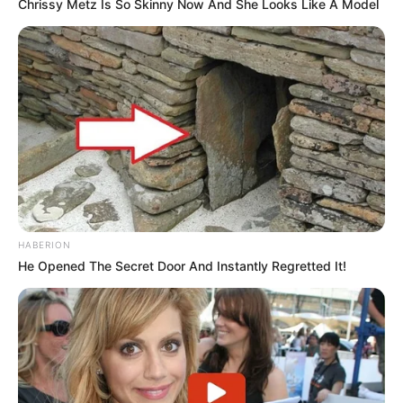
Chrissy Metz Is So Skinny Now And She Looks Like A Model
HABERION
He Opened The Secret Door And Instantly Regretted It!