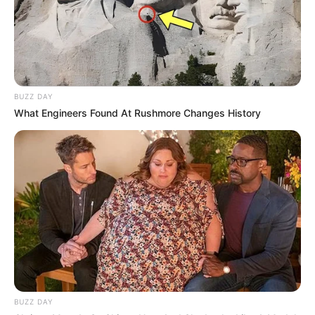
BUZZ DAY
What Engineers Found At Rushmore Changes History
BUZZ DAY