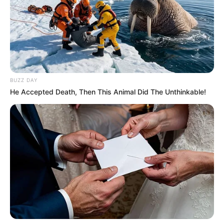
proteger e enfeitar os potes de vidro. Fica um
charme!
9. Pote com modelagem em EVA
BUZZ DAY
He Accepted Death, Then This Animal Did The Unthinkable!