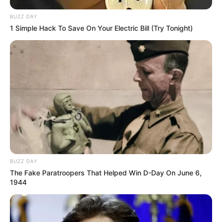
BUZZ DAY
1 Simple Hack To Save On Your Electric Bill (Try Tonight)
Imagem:
pinterest
BUZZ DAY
A
decoração com juta
tem atraído muitos
The Fake Paratroopers That Helped Win D-Day On June 6,
adeptos, afinal, esse é um estilo lindo e que veio
1944
para ficar. Se você gosta da rusticidade desse
material, nada melhor do criar com ele lindas
decorações para os seus potes de vidro. Para