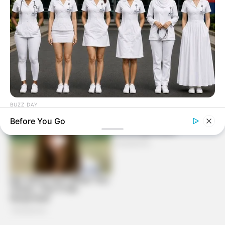
BUZZ DAY
Everyone Picked #3... Until Nurses Explained Why
Before You Go