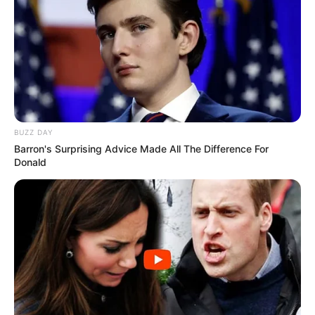
deixar a composição mais romântica, acrescente
a renda ou a etamine, e finalize com flores
artesanais.
5. Potes com flores pintadas à mão
BUZZ DAY
Barron's Surprising Advice Made All The Difference For
Donald