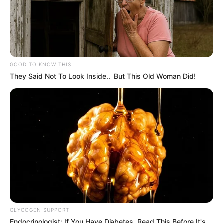
GOOD TO KNOW THIS
They Said Not To Look Inside... But This Old Woman Did!
GLYCOGEN SUPPORT
Endocrinologist: If You Have Diabetes, Read This Before It's