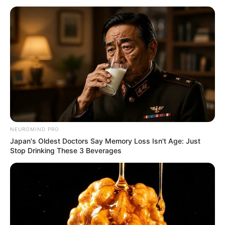
Imagem:
allaboutdeco.weebly.com
O biscuit é um dos materiais mais usados na
confecção de artesanatos hoje em dia.
O
biscuit
é
um tipo de massa feita a partir da mistura
de amido de milho, cola branca para porcelana
NEUROMIND PRO
fria, limão ou vinagre e vaselina.
Japan's Oldest Doctors Say Memory Loss Isn't Age: Just
Stop Drinking These 3 Beverages
Este tipo de massa também é conhecida como
porcelana fria, pois não precisa ser cozida
em forno e seca em contato com o ar.
Neste post você vai aprender a receita da massa