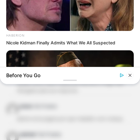
JORGE SARDINHA
há 14 anos
Ola tudo bem? quero saber se existe revista biscuit
pra me ensinar a fazer os palhaços PATATI PATATA e
como consigo, desde ja agradeço…
HABERION
Nicole Kidman Finally Admits What We All Suspected
Raoul St-JEAN
há 14 anos
Quero fazer iscas de silicone : peixes lulas camarões
etc. Sera que a sus massa biscuit porcelana fria fica
Before You Go
flexível resista a água do mar? E como tingir ela?
Senão como fazer massa de silicone e tingir ela?
Obrigado pela sus resposta
cicera
há 14 anos
adorei esta pagina por que trabalho com criança
NEUROMIND PRO
Japan's Oldest Doctors Say Memory Loss Isn't Age: Just
rosimeri
há 14 anos
Stop Drinking These 3 Beverages