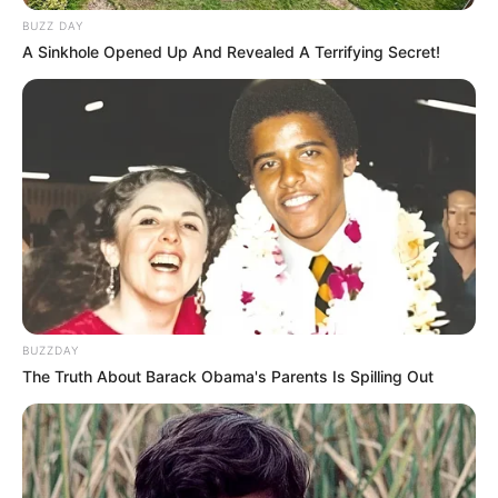
vinagre
BUZZ DAY
01 colher de sopa de creme hidratante sem
A Sinkhole Opened Up And Revealed A Terrifying Secret!
silicone, que será utilizada para sovar a
massa após o cozimento
Massa de biscuit passo a passo
Dependendo da potência do seu microondas o
tempo de cozimento pode variar entre 1 min e 30
segundos até 10 minutos.
Faça um teste na primeira vez que cozinhar a
BUZZDAY
massa, tirando a massa e mexendo a cada trinta
The Truth About Barack Obama's Parents Is Spilling Out
segundos, para que ela não passe do ponto.
Misture todos os ingredientes, leve ao
microondas por 3 minutos (em média) na