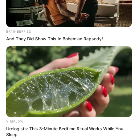
BRAINBERRIES
And They Did Show This In Bohemian Rapsody!
VIRIFLOW
Urologists: This 3-Minute Bedtime Ritual Works While You
Sleep