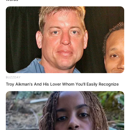
BUZZDAY
Troy Aikman's And His Lover Whom You'll Easily Recognize