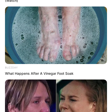
(Watch)
Ana Rosa Rebello
há 15 anos
Aprecio muito artesanato. Vou preparar a massa de
biscuit que acabei de anotar, espero que dê certo.
Gostaria de obter dicas e sugestão p/artesanato
com aneis de latinha de refrigerante, pois possuo
alguns kilos desse material.
Gostaria de fazer pingentes, como bijuterias.
Agradeço desde já a colaboração e gostei muito
desse site, voltarei a consultá-lo, com certeza.
Ana Rosa
BUZZDAY
What Happens After A Vinegar Foot Soak
Tuquita
há 15 anos
Adorei a matéria sobre biscuit, fiquei algum tempo
afastada do artesanato e agora estou voltando e
precisava relembrar algumas coisas… Obrigada e
parabens…