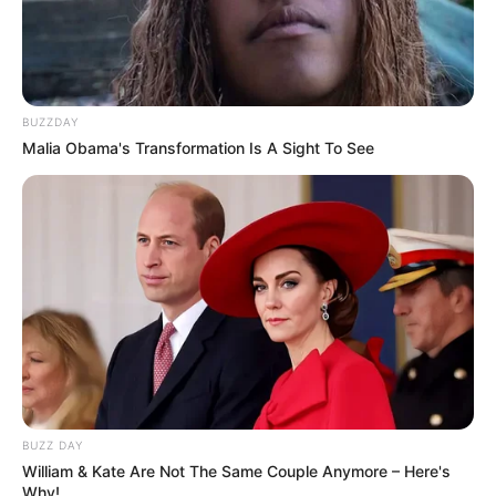
BUZZDAY
Malia Obama's Transformation Is A Sight To See
BUZZ DAY
William & Kate Are Not The Same Couple Anymore – Here's
Why!