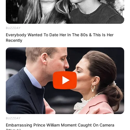
Facebook
Twitter
Pinterest
Share
BUZZDAY
Everybody Wanted To Date Her In The 80s & This Is Her
Recently
Revista Artesanato
11/08/2009
Deixe seu comentário
86 Comentários
BUZZDAY
Embarrassing Prince William Moment Caught On Camera