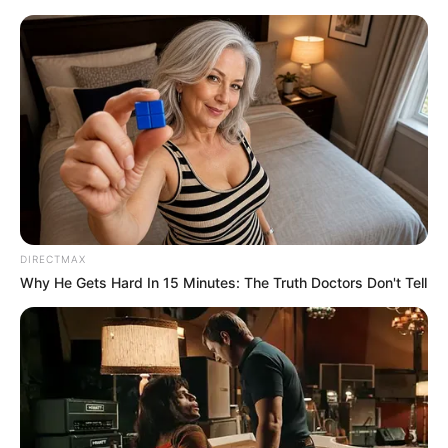
Como Fazer Massa de Biscuit:
Passo a Passo Completo
DIRECTMAX
Why He Gets Hard In 15 Minutes: The Truth Doctors Don't Tell