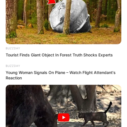
tingir a massa.
BUZZDAY
Tourist Finds Giant Object In Forest Truth Shocks Experts
BUZZDAY
Young Woman Signals On Plane – Watch Flight Attendant's
Reaction
Imagem:
www.mashiacrafts.com
5) Outra opção para armazenar a massa são