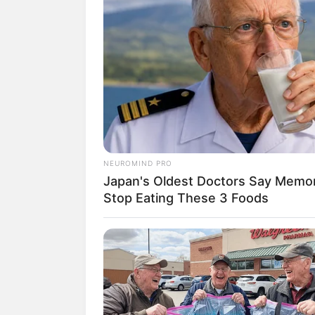
3.
Ombreira de 
O último tutorial, 
garante um visual be
NEUROMIND PRO
Japan's Oldest Doctors Say Memory
Stop Eating These 3 Foods