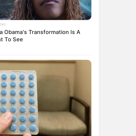
DAY
ia Obama's Transformation Is A
ht To See
 se inspirar! Sim,
m acessório