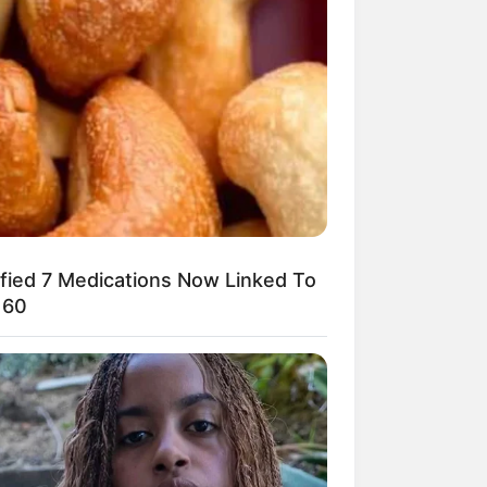
franja. Ela
.
ified 7 Medications Now Linked To
 60