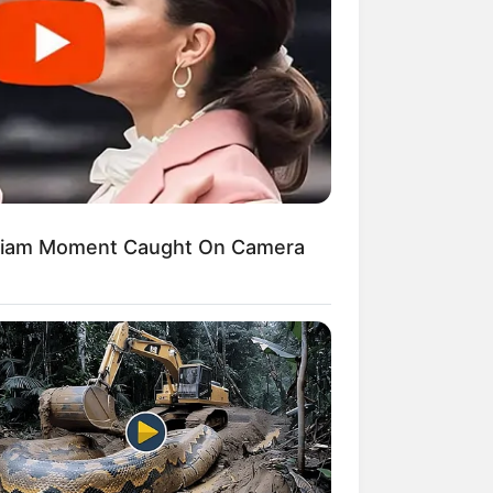
naval
. Além dos
rar e produzir
lliam Moment Caught On Camera
eles são bem
ombreira com
e várias cores ou