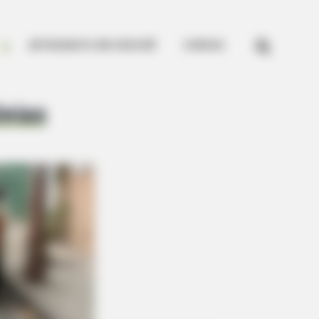


ARTESANATO EM CROCHÊ
CURSOS
eias