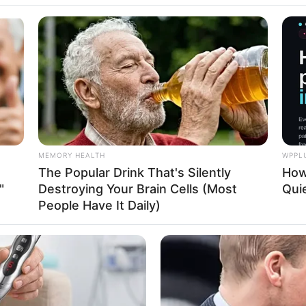
MEMORY HEALTH
WPPL
The Popular Drink That's Silently
How
"
Destroying Your Brain Cells (Most
Quie
People Have It Daily)