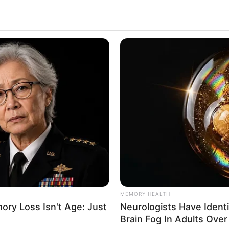
r ombreira de Carnaval
? Se ainda não sabe, deveria apr
rio é uma verdadeira tendência, uma vez que consegue 
lquer look, até mesmo nos mais básicos.
or serem coloridas e brilhantes, elas são a cara do Carn
MEMORY HEALTH
a que produzir a própria ombreira é uma forma de econo
ry Loss Isn't Age: Just
Neurologists Have Ident
lizado. Ou, se você preferir, também pode fazer ombre
Brain Fog In Adults Over
 extra nessa época do ano. Que tal?