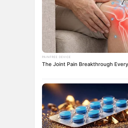
Por isso, preparamo
passo a passos, você
aquele que mais com
Veja também:
29 Ideias Lindas e B
Como Fazer Máscara 
PAINFREE DEVICE
Como fazer om
The Joint Pain Breakthrough Every
Vamos logo começar c
simples de serem exe
1. Ombreira de 
Esse primeiro tutori
fitas
. Você pode deix
monocromático. Tud