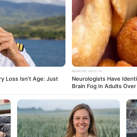
Carnaval com franja
do
canal Gira Notícias
, ensina a fazer uma ombreira com 
m alegre e é capaz de dar nova cara para looks simples
MEMORY HEALTH
 Loss Isn't Age: Just
Neurologists Have Ident
Brain Fog In Adults Over