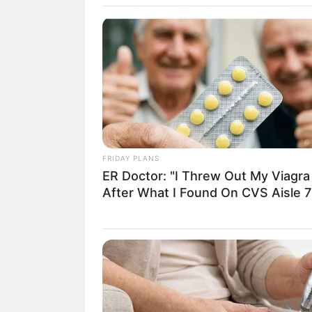
FRIDAY PLANS
ER Doctor: "I Threw Out My Viagra
After What I Found On CVS Aisle 7