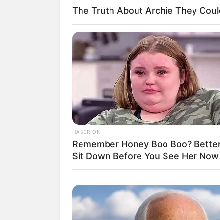
The Truth About Archie They Coul
2. Ombreira de 
O próximo tutorial,
pompons, ideal para
HABERION
Remember Honey Boo Boo? Better
Sit Down Before You See Her Now