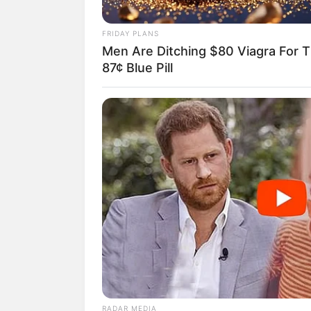
FRIDAY PLANS
Men Are Ditching $80 Viagra For T
87¢ Blue Pill
RADAR MEDIA