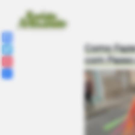
Como Fazer
Facebook
com Passo
Twitter
Pinterest
Share