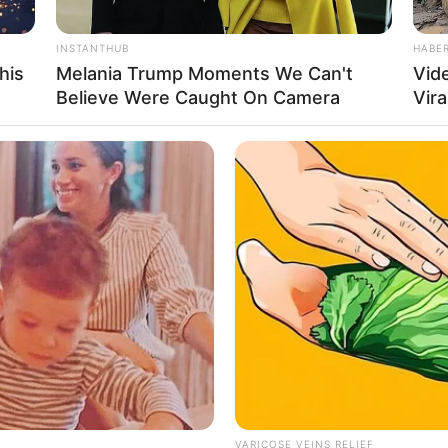
INSTANTHUB
HABE
his
Melania Trump Moments We Can't
Vid
Believe Were Caught On Camera
Vira
VARICOSE VEINS RELIEF