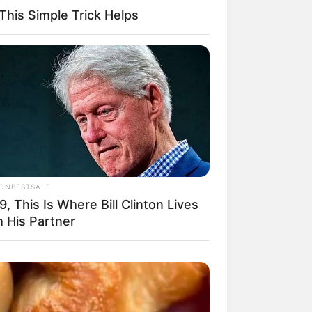
This Simple Trick Helps
ra com fitas
e
IONBESTSALE
9, This Is Where Bill Clinton Lives
h His Partner