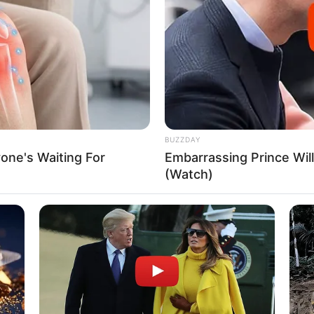
s este conteúdo ensinando
como fazer ombreira de Car
 também vai encontrar modelos diferentes para se inspi
bine com o seu look. Vamos lá?
aratas para Decoração de Carnaval
de Carnaval com Plumas
BUZZDAY
breira de Carnaval: passo a passo
one's Waiting For
Embarrassing Prince Wi
(Watch)
om os tutoriais em vídeo? Apesar de serem incríveis, 
cutados. Veja só!
Carnaval com fitas
al, do
canal Kaká Magalhães
, ensina a fazer uma linda
ar a sua criatividade fluir, seja fazendo um acessório d
o depende da sua fantasia!