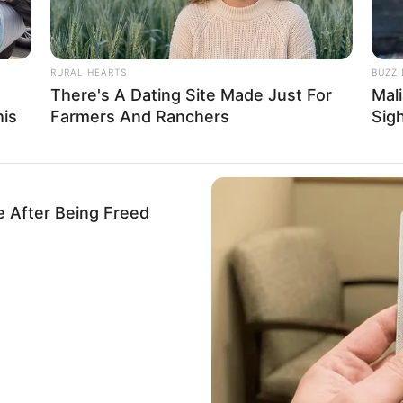
RURAL HEARTS
BUZZ 
There's A Dating Site Made Just For
Mal
his
Farmers And Ranchers
Sig
e After Being Freed
ombreira de Carnaval para se inspirar
abe
como fazer ombreira de Carnaval
, o próximo passo é
iversas opções para aguçar a sua criatividade e criar u
sonalizado e incrível!
Glamour