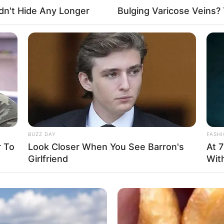
dn't Hide Any Longer
Bulging Varicose Veins? 
Carnaval com fitas e pompons
 do
canal Mimos da Gerlucia
, ensina a fazer uma
ombrei
 quem quer dar um toque mais fofinho à peça.
BUZZ DAY
FASH
 To
Look Closer When You See Barron's
At 7
Girlfriend
Wit