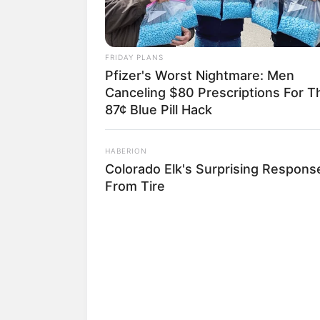
FRIDAY PLANS
Pfizer's Worst Nightmare: Men
Canceling $80 Prescriptions For T
87¢ Blue Pill Hack
HABERION
Colorado Elk's Surprising Respons
From Tire
20 ideias de 
Agora que você já s
é hora de conferir d
carnavalesco bem per