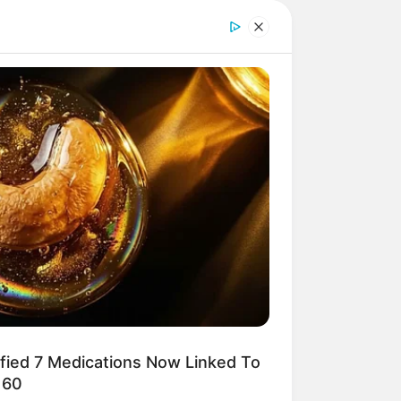
ender.
dar um toque
aval.
mizar e garantir
ified 7 Medications Now Linked To
iras para vender
 60