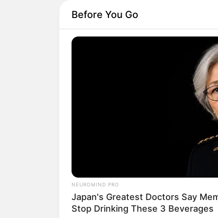
Before You Go
Você sabe
como faze
Afinal, esse acessó
carnavalesco em qua
Isso sem falar que, p
NEUROMIND PRO
Nesse cenário, saib
Japan's Greatest Doctors Say Memo
um acessório persona
Stop Drinking These 3 Beverages
e ganhar um dinheiro