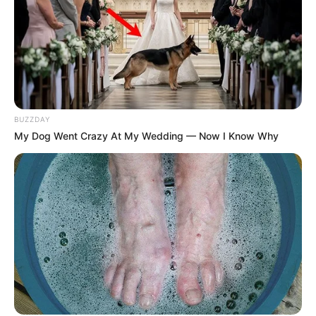
As velas artesanais também podem ser feitas
dentro de
potes de vidro
, o que é uma ótima
desculpa para você reutilizar aqueles vidros de
papinha e de outros alimentos que costuma ter
em casa. Se você gostou da dica, confira a lista de
BUZZDAY
materiais e assista ao passo a passo do canal
My Dog Went Crazy At My Wedding — Now I Know Why
da Priscila Castro, no
YouTube.
Materiais Necessários
Velas brancas ou parafina
Pavio
Essência para velas
Corantes ou giz de cera