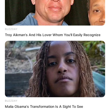
BUZZDAY
Troy Aikman's And His Lover Whom You'll Easily Recognize
BUZZDAY
Malia Obama's Transformation Is A Sight To See