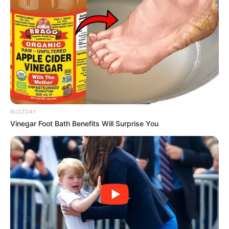
BUZZDAY
Vinegar Foot Bath Benefits Will Surprise You
Grãos de café
Velas brancas (ou parafina em barra mais
pavio)
Materiais de apoio