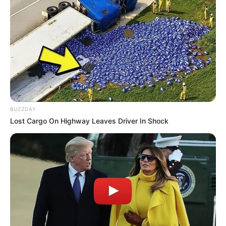
1. Com a faca, pique as velas em pequenos
pedaços e retire o pavio.
2. Coloque a vela cortada dentro da panela
esmaltada; leve-a para o banho-maria. Mexa de
vez em quando para ajudar no derretimento.
BUZZDAY
Lost Cargo On Highway Leaves Driver In Shock