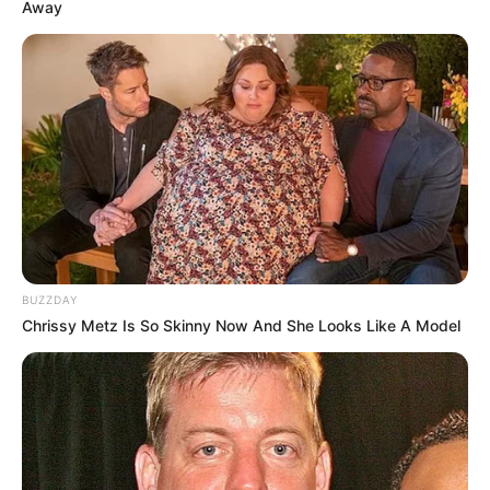
Away
BUZZDAY
Chrissy Metz Is So Skinny Now And She Looks Like A Model