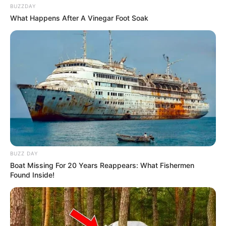
Pote de vidros reaproveitados
BUZZDAY
What Happens After A Vinegar Foot Soak
Renda ou fio de juta para decorar
Panela, mexedor, pregador de roupa, tesoura
Passo a Passo
BUZZ DAY
Boat Missing For 20 Years Reappears: What Fishermen
Found Inside!
Link
do vídeo no
YouTube
:
DIY: Velas Decoradas e
Aromatizadas |Reutilizando vidros de papinhas