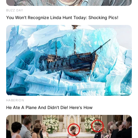
Se você gostou dessa dica, e deseja aprender
BUZZ DAY
ainda mais, então você precisa conferir o próximo
You Won't Recognize Linda Hunt Today: Shocking Pics!
tutorial.
Imagens:
fabartdiy
Como Fazer Velas em Potes de Vidro
HABERION
He Ate A Plane And Didn't Die! Here's How