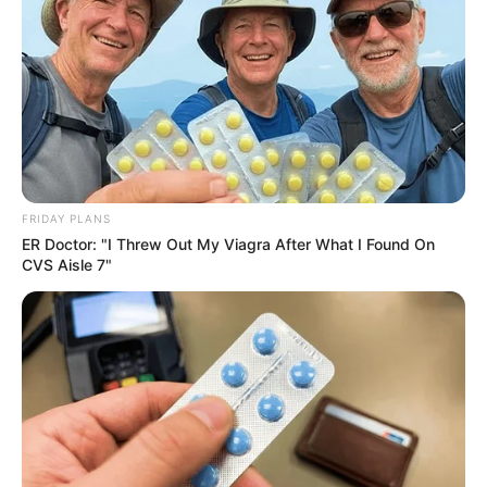
11 Porta Velas Artesanais Lindos Pra Você se
Inspira
Como fazer vela em latinha Mint to Be – Passo a
passo
FRIDAY PLANS
Índice
ER Doctor: "I Threw Out My Viagra After What I Found On
Como Fazer Velas Decorativas Usando Café
CVS Aisle 7"
Materiais Necessários
Passo a Passo
Como Fazer Velas em Potes de Vidro
Materiais Necessários
Passo a Passo
Como Fazer Velas Decorativas Usando
Café