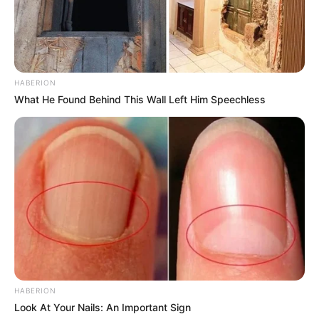
HABERION
What He Found Behind This Wall Left Him Speechless
HABERION
Look At Your Nails: An Important Sign