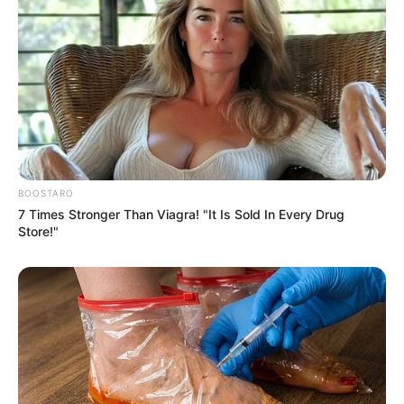
para completar o derretimento com o próprio
calor da panela.
BOOSTARO
7 Times Stronger Than Viagra! "It Is Sold In Every Drug
Store!"
5. Adicione os grãos de café e tampe a panela
com um pano limpo. Deixe a mistura descansar e