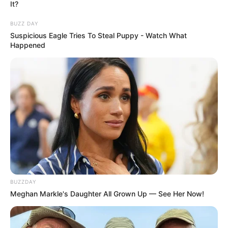
It?
Veja também:
BUZZ DAY
Suspicious Eagle Tries To Steal Puppy - Watch What
Happened
BUZZDAY
Meghan Markle's Daughter All Grown Up — See Her Now!