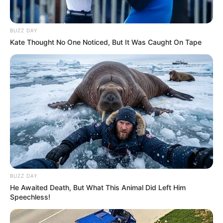
Faca
Espátula de silicone
BUZZ DAY
Kate Thought No One Noticed, But It Was Caught On Tape
Lápis
Caixa de leite limpa e cortada ao meio
Panela esmaltada
Panela com água para fazer o banho-maria
Finalização
Tesoura
Fita de cetim ou fio de juta para decorar a
BUZZ DAY
He Awaited Death, But What This Animal Did Left Him
vela
Speechless!
Passo a Passo