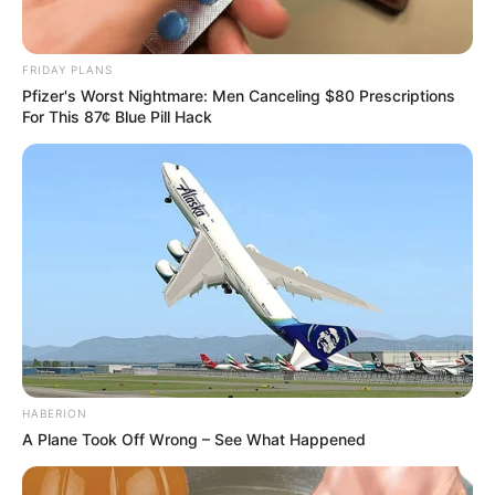
FRIDAY PLANS
Pfizer's Worst Nightmare: Men Canceling $80 Prescriptions
For This 87¢ Blue Pill Hack
Provavelmente você conhece alguém apaixonado
com café, não é mesmo? Sabendo da
popularidade desse grão, vamos mostrar como
fazer velas com esse precioso ingrediente.
HABERION
A Plane Took Off Wrong – See What Happened
Materiais Necessários