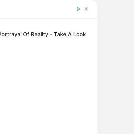
ortrayal Of Reality – Take A Look
or 30, depois
oduziu em um