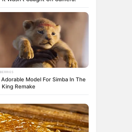
s das fotos
apareçam no post
Fevereiro
BERRIES
e quem fez o
 Adorable Model For Simba In The
n King Remake