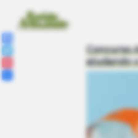
Concurso A
Facebook
ajudando 
Twitter
Pinterest
Share
BRAINBERRIES
'The OC' Cast Then And Now - Wh
Later?