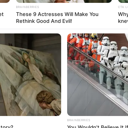
BRAINBERRIES
CTA 
et
These 9 Actresses Will Make You
Why
Rethink Good And Evil!
kne
 um artesanato com material reciclado e mandar a foto
fotos, vamos escolher as 5 melhores e fazer um post es
s que fizeram esses melhores trabalhos. É super legal
também!
alquer trabalho feito com material reciclado. Para q
s sugestões, nas fotos abaixo.
articipar do concurso
BRAINBERRIES
Story?
You Wouldn't Believe It 