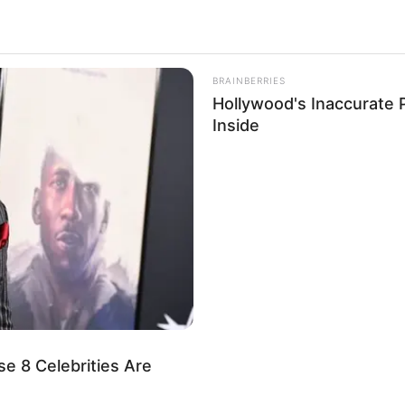
BRAINBERRIES
Hollywood's Inaccurate P
Inside
e 8 Celebrities Are
 lixo você produz em um dia? Agora multiplique isso p
te por 12. Essa é a quantidade de lixo que só você pr