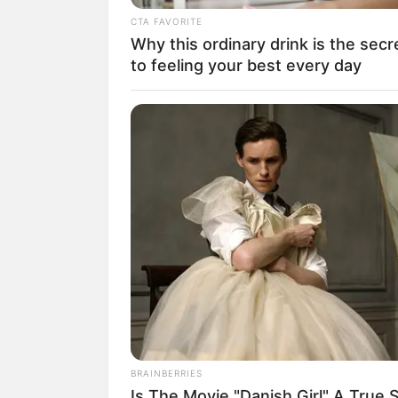
CTA FAVORITE
Why this ordinary drink is the secr
to feeling your best every day
A ideia é você fazer
recebermos todas as 
divulgando as pessoa
amigos para fazer 
Você pode mandar qu
que fazer, damos trê
Passos para p
BRAINBERRIES
Is The Movie "Danish Girl" A True 