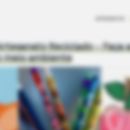
ARTESANATOS
rtesanato Reciclado – Faça 
o meio ambiente
ere Are They 20 Years