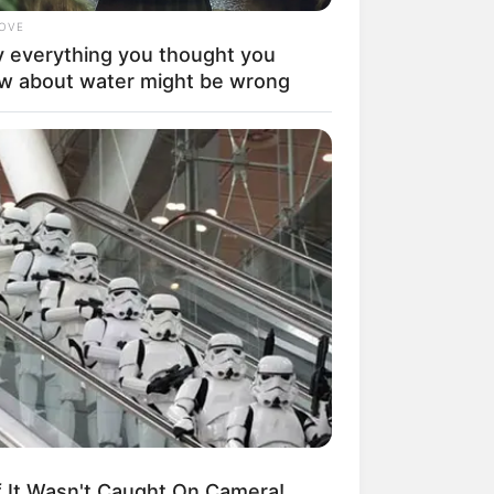
LOVE
 everything you thought you
w about water might be wrong
 pra gente. Após
pecial,
, chame os seus
uem não sabe o
If It Wasn't Caught On Camera!