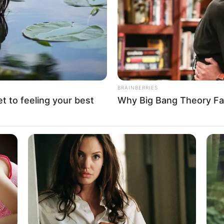
ncurso
ipar do concurso
lhos para fazer
 PET
rafa PET
do que você está participando
BRAINBERRIES
et to feeling your best
Why Big Bang Theory Fa
a o concurso