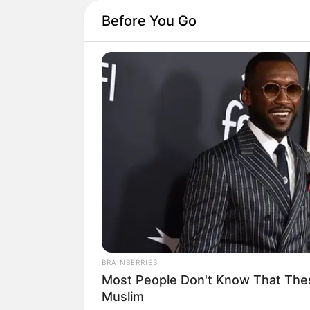
Before You Go
BRAINBERRIES
Most People Don't Know That Thes
Já pensou em quanto
Muslim
multiplique novamen