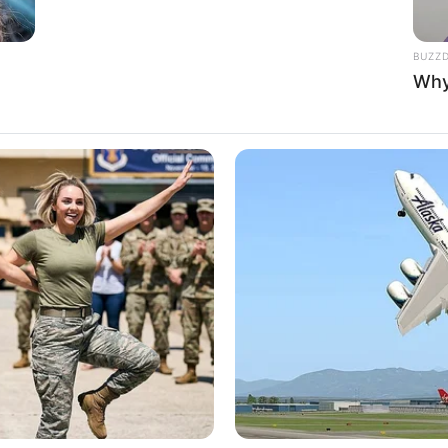
BUZZ
Why
render a fazer as maçãs de garrafa PET
rrafa PET