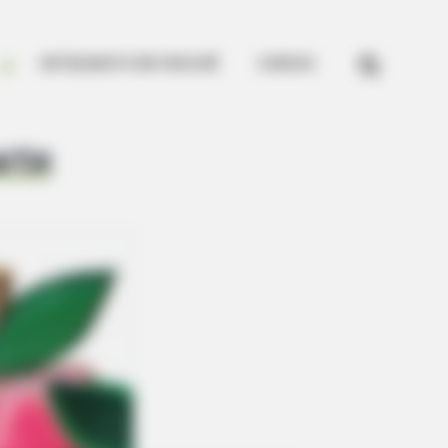


ARTESANATO EM CROCHÊ
CURSOS
arte