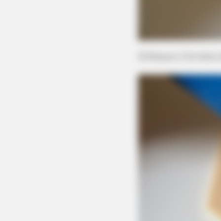
STOPWATT
1 Simple Trick To Cut Your Electrica
3) Risque o formato
Bill By 90%