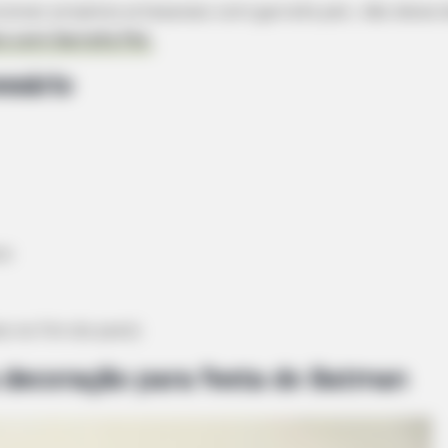
cionar projetos artesanais com garrafa pet, não deixe d
o com Garrafa Pet.
ssário
co
is no fim do post)
 decoração para festa do Batman