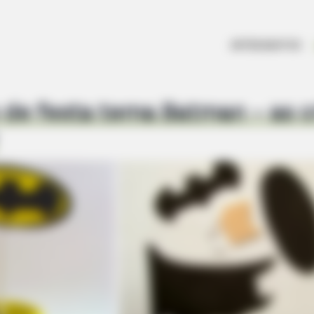
ARTESANATOS
de festa tema Batman – as c