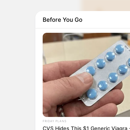
Before You Go
FRIDAY PLANS
1) Corte o EVA de a
CVS Hides This $1 Generic Viagra -