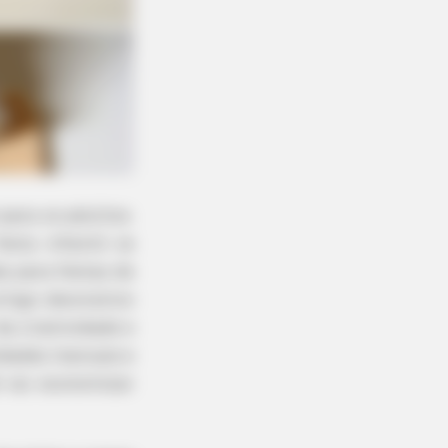
para os adultos.
sta infantil se
a para festas de
rtigo decorativo
a criatividade e
idades manuais e
ê vai economizar