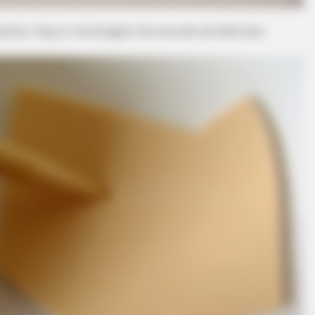
quente, faça a montagem do escudo do Batman.
STOPWATT
re Quietly Putting Your
Electricians: The Mistake