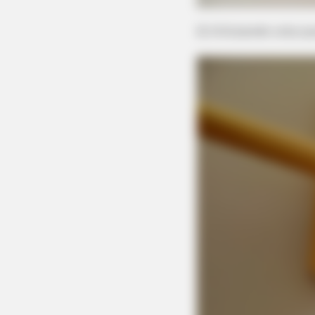
2) Utilizando cola 
WPPLUGIN
How Do You Know If Your Plugins A
Site At Risk?