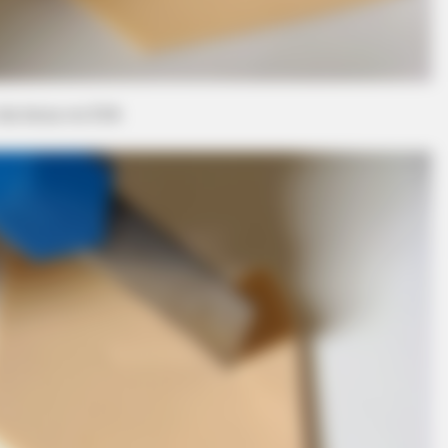
PAINFREE DEVICE
VARIC
l
The Joint Pain Breakthrough
Bul
 da boca no EVA
Everyone's Waiting For
Tric