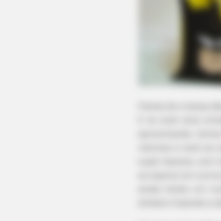
Festas de criança s
E se você ama arte
aproximando, temos 
meninos e você vai 
super bacana, com t
se inspirar em outr
ainda tenha um cus
dinheiro fazendo a 