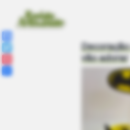
Decoração 
Facebook
vão adorar
Twitter
Pinterest
Share