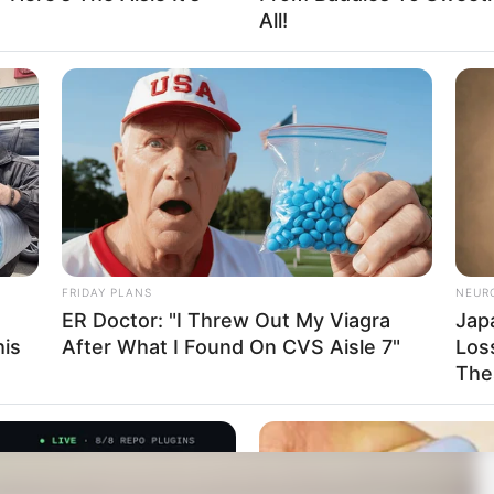
All!
FRIDAY PLANS
NEUR
ER Doctor: "I Threw Out My Viagra
Jap
his
After What I Found On CVS Aisle 7"
Loss
The