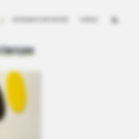


ARTESANATO EM CROCHÊ
CURSOS
rianças