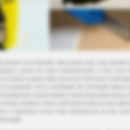
ão sempre uma diversão, não só para elas, mas também 
sanato, gosta de fazer lembrancinhas e tem uma fe
um passo a passo ideal para você. Esta dica é dedicad
se surpreender com a facilidade de confecção deste a
ema Batman (molde abaixo). Você ainda pode abusar d
os temas. Enfeite a festa mostrando toda as suas habil
to x benefício muito mais satisfatório, já que voc
decoração.