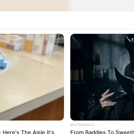
BRAINBERRIES
cordo com os moldes
 Here's The Aisle It's
From Baddies To Sweethe