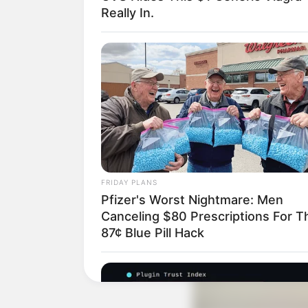
Really In.
FRIDAY PLANS
Pfizer's Worst Nightmare: Men
Canceling $80 Prescriptions For T
87¢ Blue Pill Hack