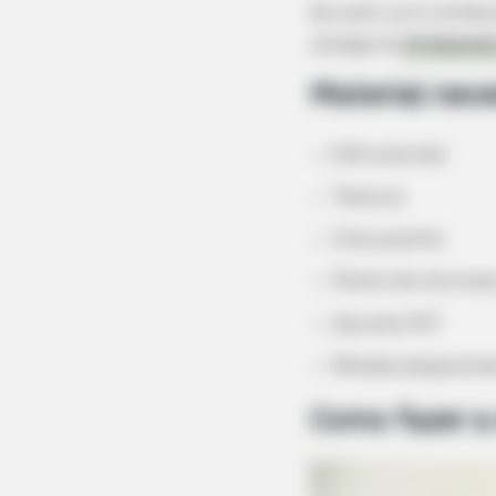
Se você curti confec
categoria
Artesanat
Material nece
EVA colorido
Tesoura
Cola quente
Palito de churras
Garrafa PET
Moldes (disponíve
Como fazer a