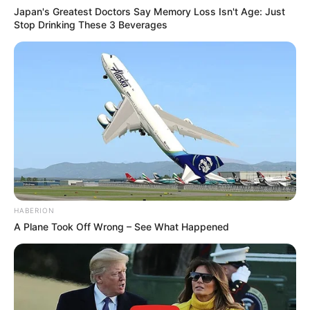
Japan's Greatest Doctors Say Memory Loss Isn't Age: Just
Stop Drinking These 3 Beverages
eCycle
HABERION
A Plane Took Off Wrong – See What Happened