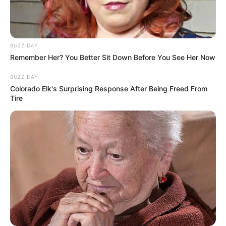
BUZZ DAY
Tua Casa
Remember Her? You Better Sit Down Before You See Her Now
BUZZ DAY
Colorado Elk's Surprising Response After Being Freed From
Tire