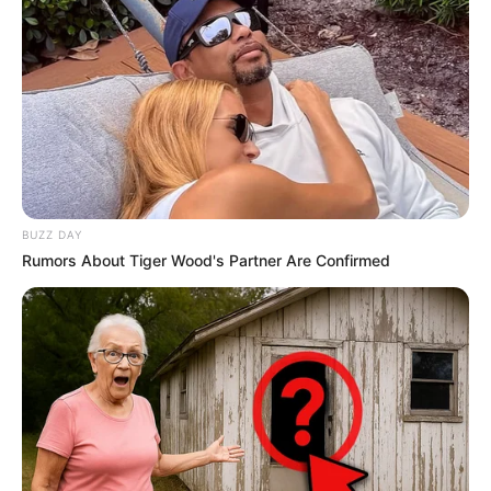
eCycle
BUZZ DAY
Rumors About Tiger Wood's Partner Are Confirmed
Painel Criativo