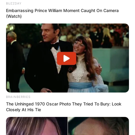
BUZZDAY
Embarrassing Prince William Moment Caught On Camera
(Watch)
BRAINBERRIES
eCycle
The Unhinged 1970 Oscar Photo They Tried To Bury: Look
Closely At His Tie
2. Lembrancinha de Páscoa com rolo de papel
O rolo de papel higiênico também é um material
muito versátil! Ele serve para fazer diversos