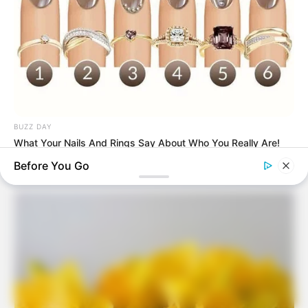
BUZZ DAY
What Your Nails And Rings Say About Who You Really Are!
Pinterest
Before You Go