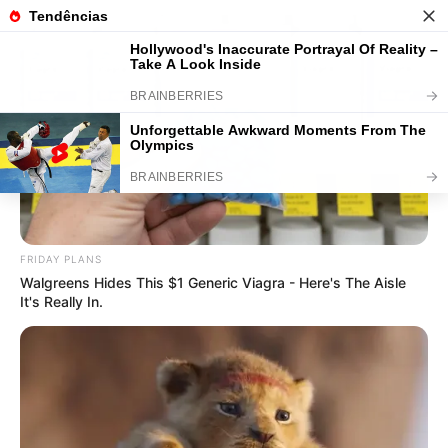
Decoração de Páscoa com
Materiais Recicláveis
Save
FRIDAY PLANS
Walgreens Hides This $1 Generic Viagra - Here's The Aisle
It's Really In.