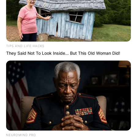
TIPS AND LIFE HACKS
They Said Not To Look Inside... But This Old Woman Did!
Tua Casa
NEUROMIND PRO