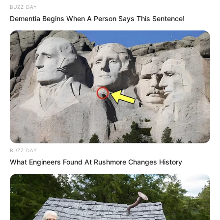
BUZZ DAY
Dementia Begins When A Person Says This Sentence!
Tua Casa
BUZZ DAY
What Engineers Found At Rushmore Changes History