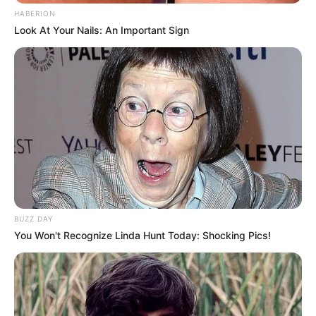
HABERION
Look At Your Nails: An Important Sign
Pinterest
BUZZ DAY
You Won't Recognize Linda Hunt Today: Shocking Pics!