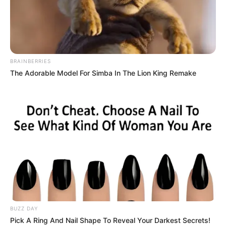
BRAINBERRIES
The Adorable Model For Simba In The Lion King Remake
Tua
Casa
Já pensou em fazer uma
decoração de Páscoa
com materiais recicláveis
? Não? Pois então saiba
BUZZ DAY
que essa pode ser uma boa aposta para quem
Pick A Ring And Nail Shape To Reveal Your Darkest Secrets!
quer fazer lindos enfeites para alegrar esse