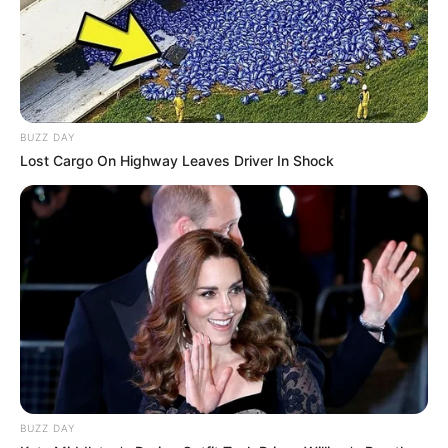
Decoração de Páscoa passo a passo
https://youtu.be/KoRIHx9VmVw
23
Ideias de decoração para Páscoa
BUZZ DAY
Lost Cargo On Highway Leaves Driver In Shock
BUZZ DAY