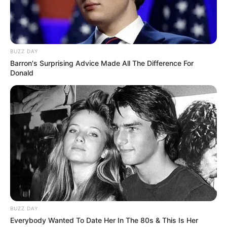
Ideias + Passo a Passos
Índice
Decoração de Páscoa reciclável passo a passo
BUZZ DAY
Enfeite de Páscoa reciclável passo a passo
Barron's Surprising Advice Made All The Difference For
Donald
Decoração de Páscoa passo a passo
23 Ideias de decoração para Páscoa
1. Ovinhos de Páscoa
2. Lembrancinha de Páscoa com rolo de papel
3. Coelho da Páscoa com garrafa pet
4. Lembrancinha de Páscoa com pote de vidro
5. Enfeite de Páscoa reciclável
Decoração de Páscoa reciclável passo
a passo
BUZZ DAY
Everybody Wanted To Date Her In The 80s & This Is Her