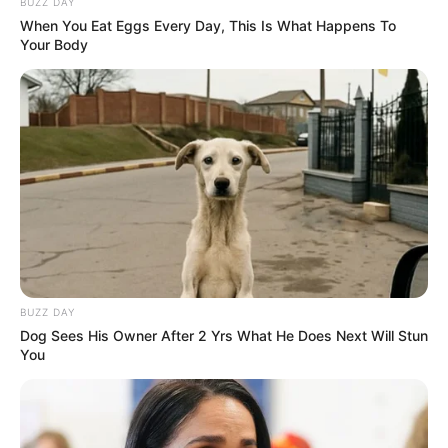
BUZZ DAY
When You Eat Eggs Every Day, This Is What Happens To
Your Body
Pinterest
BUZZ DAY
Dog Sees His Owner After 2 Yrs What He Does Next Will Stun
You