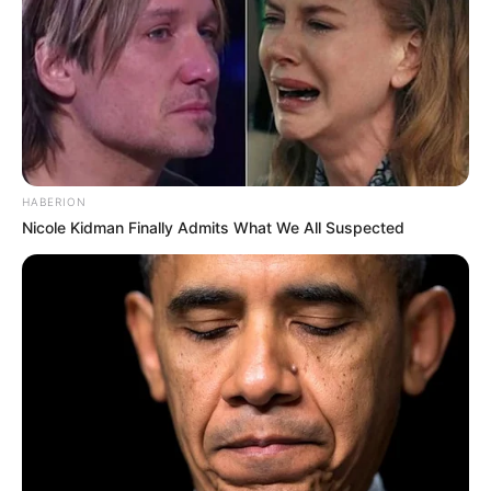
enfeites, dentre eles os de Páscoa.
Se você tiver crianças em casa, elas irão amar os
coelhinhos
feitos desse material.
HABERION
Nicole Kidman Finally Admits What We All Suspected