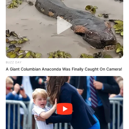
para produzir lindas
guirlandas
, porta-velas,
enfeites para mesa de jantar e até mesmo para
decorar outros cantinhos da casa.
Dentre as possibilidades de personalização, você
pode decorar as cascas dos ovos com tinta,
tecido, entre outras opções. Veja só!
BUZZ DAY
A Giant Columbian Anaconda Was Finally Caught On Camera!