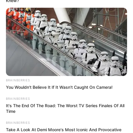
Knew?
Materniarte
3. Depois de esperar o tempo de secagem da
primeira camada de tinta, aplique a segunda
camada e deixe secar novamente. Nesse etapa, é
bem provável que o frasco já esteja
completamente coberto de tinta.
BRAINBERRIES
You Wouldn't Believe It If It Wasn't Caught On Camera!
BRAINBERRIES
It's The End Of The Road: The Worst TV Series Finales Of All
Time
BRAINBERRIES
Take A Look At Demi Moore's Most Iconic And Provocative