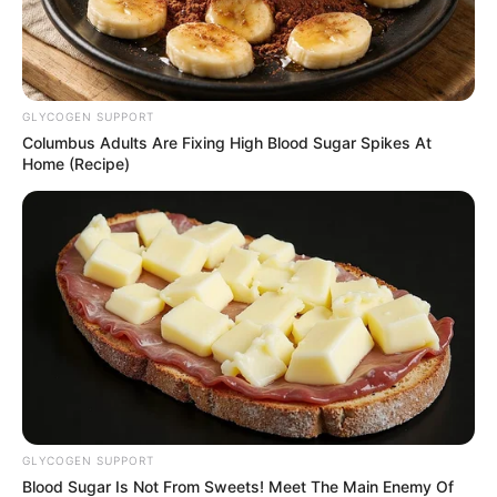
prática, deixe um comentário.
E não se esqueça de entrar para o
grupo da
Revista Artesanato no Telegram
para receber
GLYCOGEN SUPPORT
mais dicas, passo a passos e inspirações.
Columbus Adults Are Fixing High Blood Sugar Spikes At
Home (Recipe)
GLYCOGEN SUPPORT
Blood Sugar Is Not From Sweets! Meet The Main Enemy Of