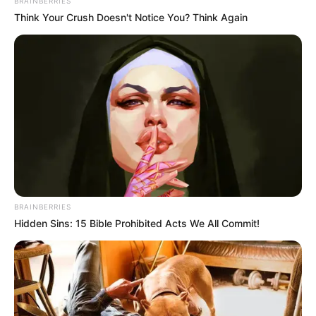
BRAINBERRIES
1. Com a ajuda de um
molde de coelho
, corte no
Think Your Crush Doesn't Notice You? Think Again
papel
contact
a silhueta de um coelho. Retire a
película protetora do
contact
e cole-o
diretamente no vidro.
BRAINBERRIES
Hidden Sins: 15 Bible Prohibited Acts We All Commit!
happinessishomemade