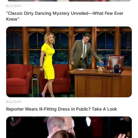
BUZZDAY
Valdirene Oliveira
“Classic Dirty Dancing Mystery Unveiled—What Few Ever
Knew"
BUZZDAY
Reporter Wears Ill-Fitting Dress In Public? Take A Look