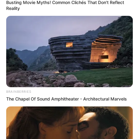
Busting Movie Myths! Common Clichés That Don't Reflect
gente para ver o passo.
Reality
Pote de vidro decorado como
lembrancinha de Páscoa
Materiais necessários
Pote de vidro com tampa e sem rótulo (
veja
aqui como tirar o rótulo de vidro
)
Papel contact
Molde de coelho
de Páscoa
BRAINBERRIES
Tesoura
The Chapel Of Sound Amphitheater - Architectural Marvels
Tinta
spray
da cor desejada
Renda ou fita de tecido para decorar
Fita adesiva e jornal velho