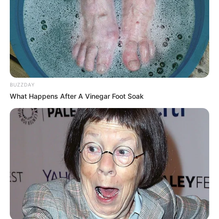
BUZZDAY
What Happens After A Vinegar Foot Soak