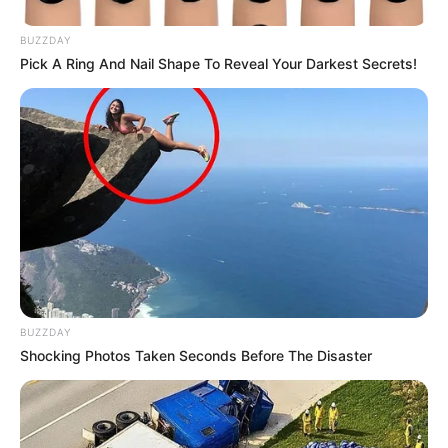
normalmente, com água e sabão, mas sem
BUZZDAY
esfregar a tinta.
Pick A Ring And Nail Shape To Reveal Your Darkest Secrets!
Para uma pintura mais duradoura e
uniforme, aplique um
primer
para vidros
antes de passar a tinta.
E para proteger e impermeabilizar a peça,
aplique uma camada de verniz em
spray
depois que a tinta estiver
completamente seca.
Potes de vidro decorado para a
BUZZDAY
Páscoa
Shocking Photos Taken Seconds Before The Disaster
Agora que você aprendeu como fazer vidros
decorados para a Páscoa, que tal ver mais
algumas ideias? Separamos lindos modelos de