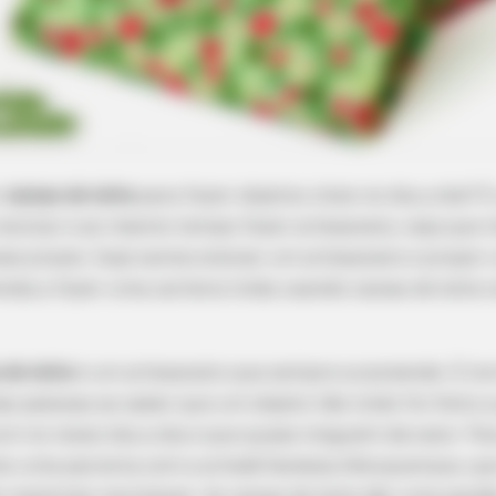
r
caixas de leite
para fazer objetos úteis no dia a dia? 
 reciclar e ao mesmo tempo fazer artesanato, veja que 
sse prazer, hoje vamos ensinar um artesanato e propor 
enda a fazer uma carteira linda usando caixas de leite
 de leite
é um artesanato que sempre surpreende. É incr
s pessoas ao saber que um objeto tão lindo foi feito a
 no nosso dia a dia e que quase ninguém dá valor. Par
os uma parceria com a artesã Vanessa Albuquerque, que