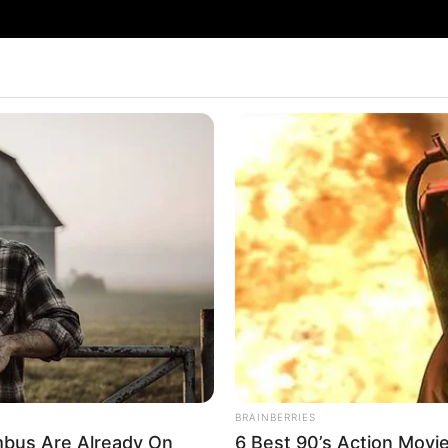
mbém pode ver o vídeo da
carteira com caixa de leite
no 
BRAINBERRIES
bus Are Already On
6 Best 90’s Action Movi