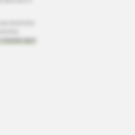
o para ela e o
udo direitinho,
queremos
r clicando aqui
).