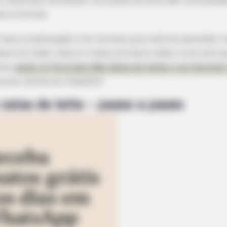
 materiais recicláveis. As caixas de leite são uma paixã
 é incrível.
 mais a explicação e ter certeza que você vai aprender t
sso em vídeo. Esse é o nosso primeiro vídeo e com ele 
sso
canal no Youtube (não deixe de visitar e se inscreve
versa, vamos ao trabalho!
caixa de leite – passo a passo