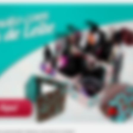
HABERION
rs
What Cops Saw On This Empty Island
Shocked Them!
 gostado dessa carteira linda!