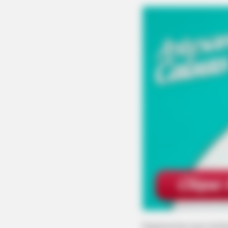
NAVY SEAL'S BUG IN GUIDE
Navy SEAL: How To Prevent Loote
From Breaking Into Your Home
Esperamos que tenha