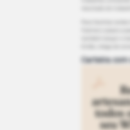
trabalhos utilizando
resultado do trabalho
Para facilitar ainda
fizemos o passo a pa
também lançar o no
Então, chega de con
Carteira com 