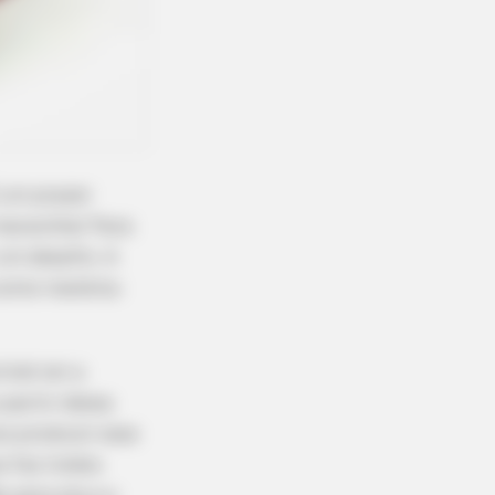
É um prazer
maravilha! Para
um desafio. A
 como matéria-
ível ver a
 partir dessa
a produzir esse
 faz lindos