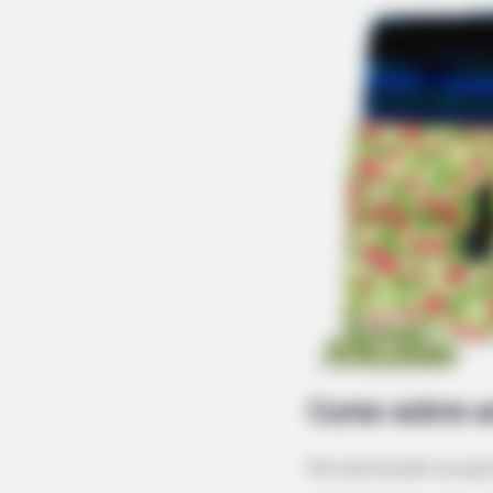
MEMORY HEALTH
The Popular Drink That's Silently 
Cells (Most People Have It Daily)
Curso sobre a
Se você quiser se ap