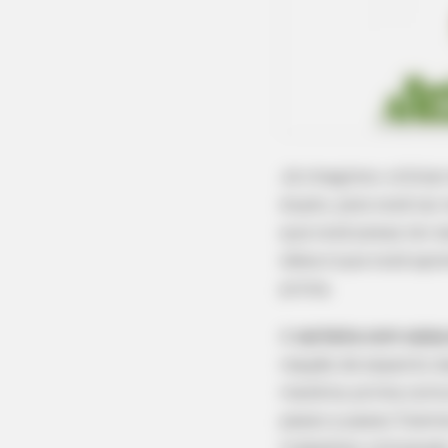
Já imaginou utiliza
duplo, pois você vai
que você possa ter e
ideia é que você apr
prima.
A
carteira com caixa
reação de espanto da
matéria-prima comum
passo a passo fizem