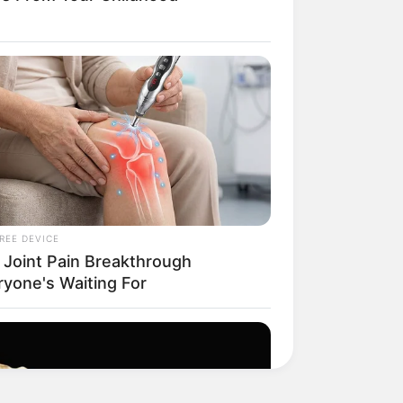
REE DEVICE
ocê pode usar a
 Joint Pain Breakthrough
 de leite. Com
ryone's Waiting For
ver mais
ocê fazer
.