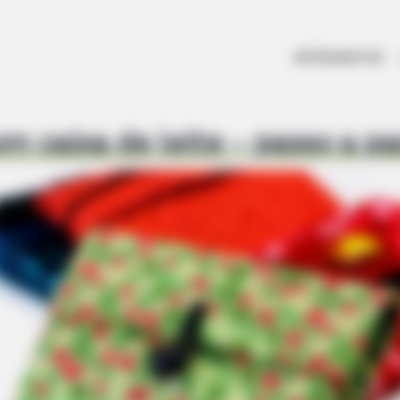
ARTESANATOS
om caixa de leite – passo a p