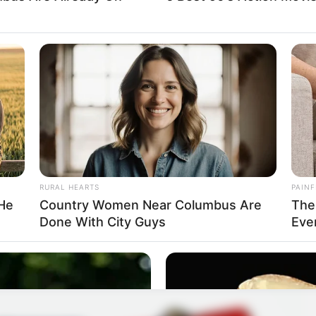
idade
RURAL HEARTS
PAINF
 que estamos mostrando aqui é só uma ideia inicial, v
 He
Country Women Near Columbus Are
The
roduzir dezenas de outros artesanatos usando as caixas
Done With City Guys
Eve
r vasos, porta trecos, porta recados e muito mais! Para 
:
Artesanato com caixas de leite – guia completo para v