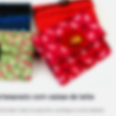
MEMORY HEALTH
Destroying Your Brain
Neurologists Have Ident
To Brain Fog In Adults O
HABE
Col
Aft
rtesanato com caixas de leite
rofundar mais no assunto, conheça o curso abaixo: