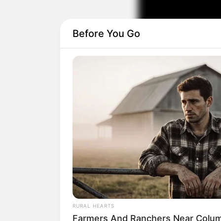
Before You Go
Se preferir você ta
RURAL HEARTS
Farmers And Ranchers Near Colum