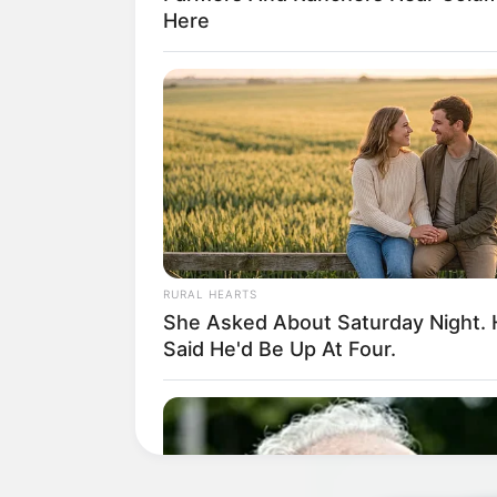
Here
Use a criativ
RURAL HEARTS
O modelo de carteira
She Asked About Saturday Night.
sua criatividade e p
Said He'd Be Up At Four.
elas é possível faze
artesanatos, acesse