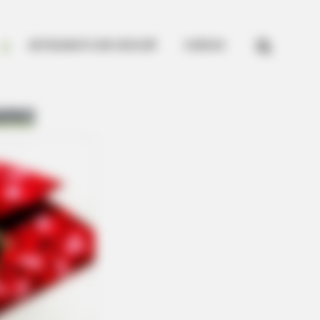


ARTESANATO EM CROCHÊ
CURSOS
asso