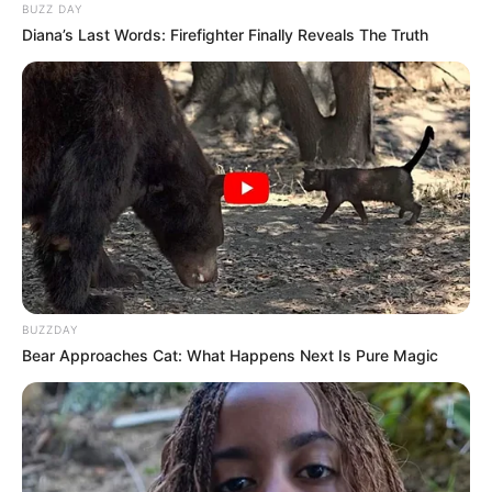
BUZZ DAY
Diana’s Last Words: Firefighter Finally Reveals The Truth
Fonte:
onelittleproject
4. Para fazer um ornamento colorido, pegue
alguns mini pompons e cole-os por toda a pinha.
Pendure a peça na árvore e veja a mágica
acontecer: um ambiente simples fica com a cara
do Natal em poucos instantes.
BUZZDAY
Bear Approaches Cat: What Happens Next Is Pure Magic