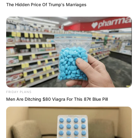
The Hidden Price Of Trump's Marriages
tecido, feltro e até juta. Mas, quem tem
dificuldade para trabalhar com esses materiais,
pode usar materiais alternativos na hora de
produzir as guirlandas.
FRIDAY PLANS
Men Are Ditching $80 Viagra For This 87¢ Blue Pill