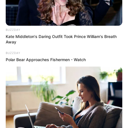
Fonte:
onelittleproject
BUZZDAY
Kate Middleton's Daring Outfit Took Prince William's Breath
Away
3. Com o mesmo formato de triângulo da ideia
BUZZDAY
anterior, é possível fazer um gorro de Papai Noel,
Polar Bear Approaches Fishermen - Watch
basta pintar os palitos de vermelho e colar
bolinhas de algodão para decorar.