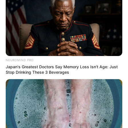
NEUROMIND PRO
Japan's Greatest Doctors Say Memory Loss Isn't Age: Just
Stop Drinking These 3 Beverages
Fonte:
organizesemfrescuras
8. Para fazer a guirlanda mostrada acima, você
vai precisar de balas, cabide, pequenos arames
flexíveis e laço de fita para decorar. Para