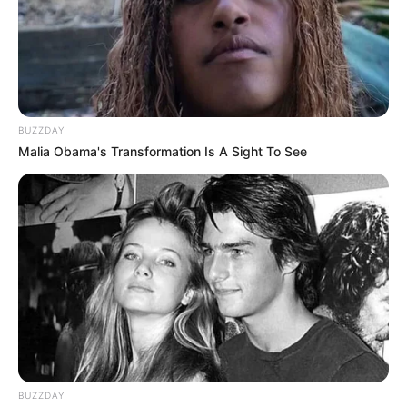
BUZZDAY
Malia Obama's Transformation Is A Sight To See
Fonte:
scissorsandspoons
5. Você também pode tingir a pinha com tinta
spray
para montar uma mini árvore de Natal
muito elegante. O processo é simples e
rápido.
Clique aqui
para saber mais sobre esse
enfeite de Natal simples de fazer
.
BUZZDAY