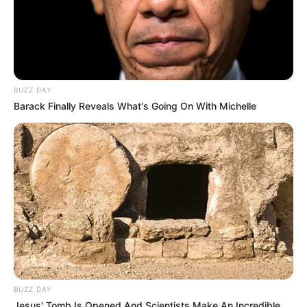
BUZZ DAY
Barack Finally Reveals What's Going On With Michelle
Fonte:
youshibaodian
BUZZ DAY
Jesus' Tomb Is Opened And Scientists Make An Incredible