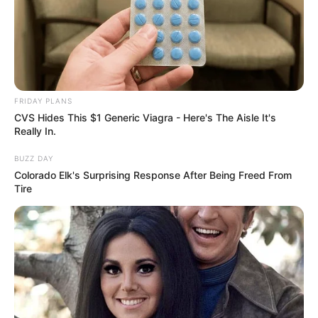
Fonte:
gwennypenny
13. Você pode usar
pregadores de roupa
para
fazer uma guirlanda incrível. O resultado é uma
FRIDAY PLANS
peça resistente, que também funciona como
CVS Hides This $1 Generic Viagra - Here's The Aisle It's
Really In.
porta cartões e recados.
BUZZ DAY
Colorado Elk's Surprising Response After Being Freed From
Tire