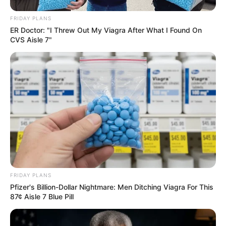
Fonte: moteris
FRIDAY PLANS
ER Doctor: "I Threw Out My Viagra After What I Found On
7. Para fazer uma árvore de doces, cole mini
CVS Aisle 7"
chocolates em uma garrafa de vidro, faça isso
até chegar ao topo. Seguindo essa dica, você terá
uma árvore de Natal linda e criativa.
Clique aqui
para ver mais instruções.
FRIDAY PLANS
Pfizer's Billion-Dollar Nightmare: Men Ditching Viagra For This
87¢ Aisle 7 Blue Pill