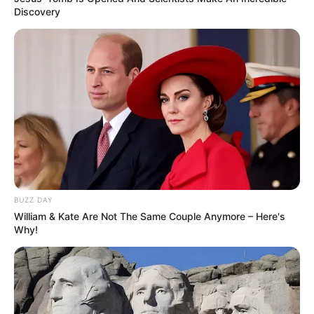
Discovery
11. Para fazer um boneco de neve, pegue 2
bolinhas de isopor, faça um corte com estilete e
junte-as com cola. Em seguida, pinte o rostinho e
adicione os adereços de
feltro
.
BUZZ DAY
William & Kate Are Not The Same Couple Anymore – Here's
Why!