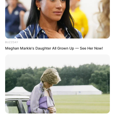
As pinhas são comumente encontradas pelas ruas
de algumas regiões do país. Quando o Natal se
aproxima, muitas pessoas tendem a levar para
casa algumas unidades desse material com a
intenção de produzir belos enfeites natalinos.
BUZZDAY
Meghan Markle's Daughter All Grown Up — See Her Now!