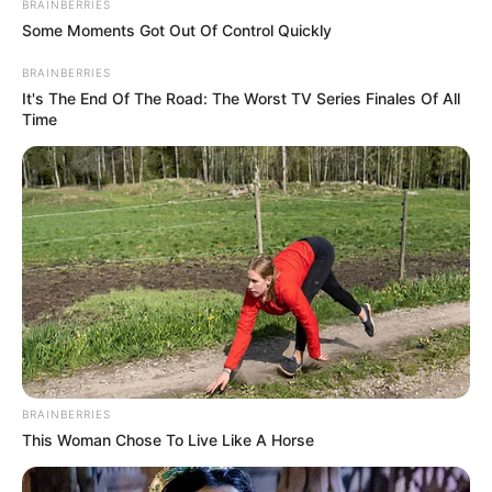
enfeites que podemos criar com esse material.
BRAINBERRIES
Some Moments Got Out Of Control Quickly
Entre eles, estão o Papai Noel e a rena, sua fiel
escudeira.
BRAINBERRIES
It's The End Of The Road: The Worst TV Series Finales Of All
Time
BRAINBERRIES
This Woman Chose To Live Like A Horse