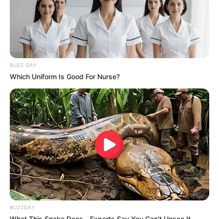
BUZZ DAY
Which Uniform Is Good For Nurse?
BUZZDAY
What This Snake Does—Experts Say You Can't Unsee It