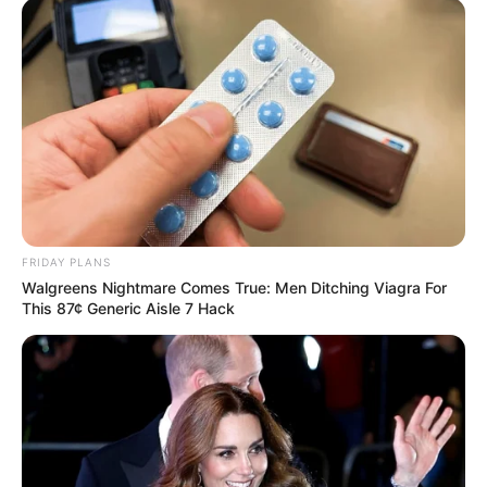
2. Abaixo, um passo a passo em fotos para você
aprender a fazer um enfeite em formato de
árvore, com direito a mini pompons e estrela de
Natal.
FRIDAY PLANS
Walgreens Nightmare Comes True: Men Ditching Viagra For
This 87¢ Generic Aisle 7 Hack