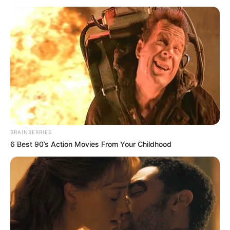
lindíssimos, feitos com materiais acessíveis e
técnicas simples. Com essas ideias, ficará muito
mais fácil produzir a sua casa e deixar todos os
espaços prontos para receber amigos e
familiares.
Veja também:
Pote de Vidro Decorado com Pintura Natalina
Porta Bombom de EVA – Casinha Natalina
BRAINBERRIES
6 Best 90’s Action Movies From Your Childhood
Índice
Tipos de materiais
27 enfeites de Natal fáceis de fazer em casa
Ornamentos com palito de picolé
Enfeites de Natal com pinha
Enfeites com doces
Enfeites com barbante