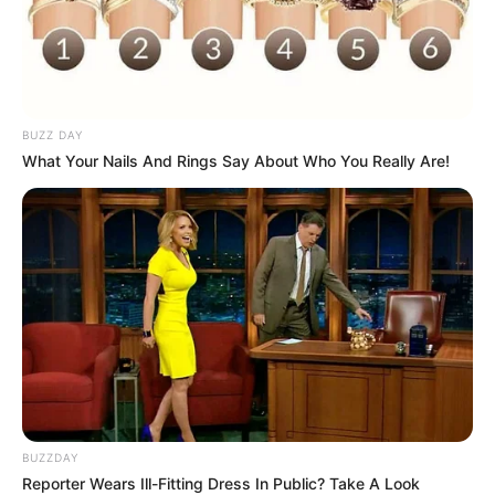
Blog da Mi
Enfeite de Natal com potes de vidro
Não jogue fora os vidros de alimento que você
BUZZ DAY
What Your Nails And Rings Say About Who You Really Are!
tem aí em sua casa! Eles são ótimas bases para
criar enfeites de mesa incríveis! Veja alguns
exemplos.
BUZZDAY
Reporter Wears Ill-Fitting Dress In Public? Take A Look