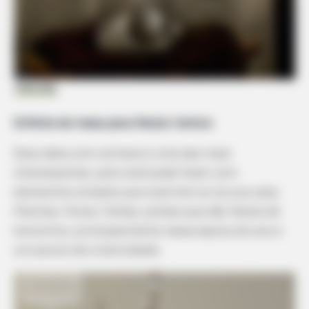
Hikendip
Enfeite de mesa para Natal rústico
Essa ideia com certeza é uma das mais
interessantes, pois você pode fazer com
elementos simples que você tem aí na sua casa.
Plantas, flores, folhas, pinhas que são fáceis de
encontrar, principalmente nessa época do ano e
um pouco de criatividade.