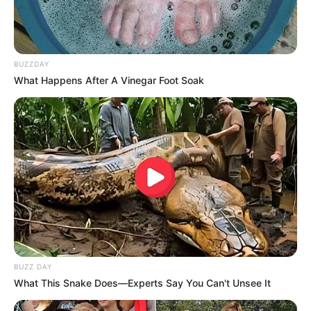
Outdoorz in trendz
BUZZDAY
What Happens After A Vinegar Foot Soak
BUZZ DAY
What This Snake Does—Experts Say You Can't Unsee It