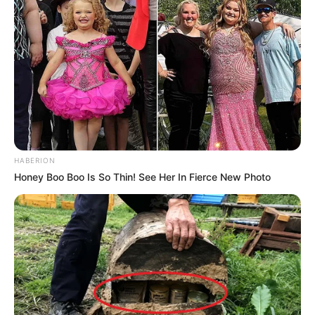
HABERION
Honey Boo Boo Is So Thin! See Her In Fierce New Photo
Krediller burrada