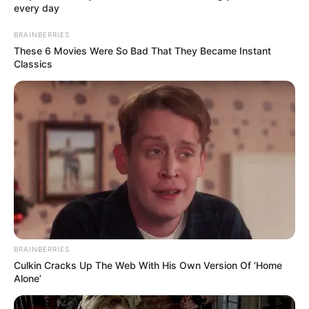
every day
BRAINBERRIES
These 6 Movies Were So Bad That They Became Instant
Classics
Já esse aqui, tem um toque mais rústico e
natural. Você pode usar objetos e plantas que
você tem em casa e criar uma linda composição,
com luzes, bolas de Natal, pinhas e é claro, muito
brilho!
BRAINBERRIES
Culkin Cracks Up The Web With His Own Version Of ‘Home
Alone’