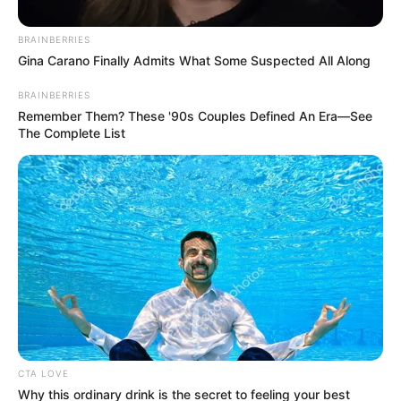
Enfeite de natal com velas
Enfeite de Natal com potes de vidro
BRAINBERRIES
Mesa inteira
Gina Carano Finally Admits What Some Suspected All Along
Enfeite de mesa com bola de Natal
Enfeite de mesa para Natal rústico
BRAINBERRIES
Remember Them? These '90s Couples Defined An Era—See
Como fazer enfeite de Natal para
The Complete List
mesa?
Com esse
centro de mesa
, seu Natal e ano novo
vão ganhar um toque muito mais sofisticado,
com pouco material e com muito brilho!
CTA LOVE
Why this ordinary drink is the secret to feeling your best