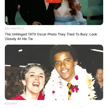
BRAINBERRIES
The Unhinged 1970 Oscar Photo They Tried To Bury: Look
Closely At His Tie
Shabby art boutique
BUZZDAY