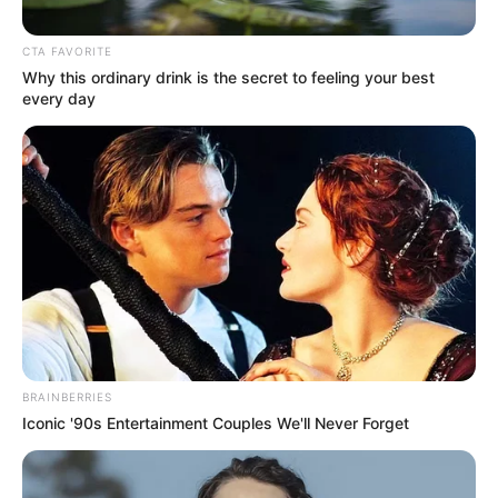
pensou em juntar o espírito de renovação do
CTA FAVORITE
Natal com artesanato?
Why this ordinary drink is the secret to feeling your best
every day
Pensando nisso, preparamos esse artigo com
ideias e tutoriais para que você possa fazer
alguns
enfeites de Natal para mesa fáceis de
fazer.
Veja todas as ideias!
BRAINBERRIES
Iconic '90s Entertainment Couples We'll Never Forget