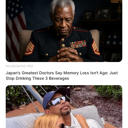
Mesa inteira
Tem uma mesa grande? Ao invés de fazer vários
enfeites, faça um que ocupe um grande espaço,
sem que atrapalhe os convidados na hora de se
servirem.
NEUROMIND PRO
Japan's Greatest Doctors Say Memory Loss Isn't Age: Just
Stop Drinking These 3 Beverages