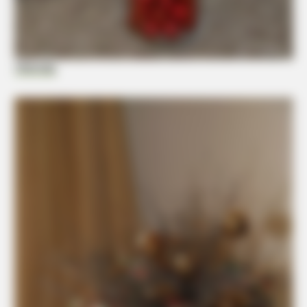
Uncomfortable: Rare 1970 Photo
Hikendip
FORGE BODY
Orthopedist: Very Few Know This Knee Arthritis Trick