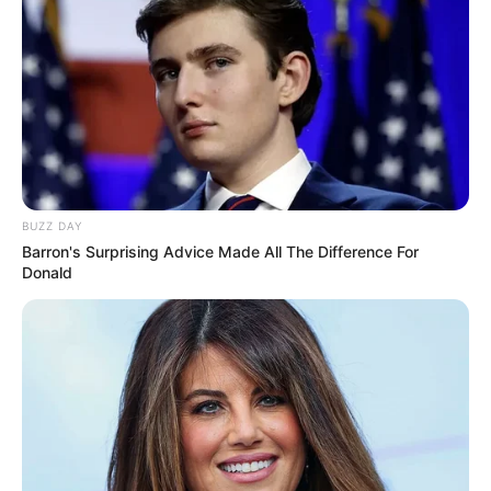
www.artgessosaofrancisco.com.br
Cola branca extra – É a cola utilizada para colar
a maioria dos materiais, como tecido, papel e
alguns tipos de apliques. Essa cola pode ser
utilizada para diversos artesanatos.
BUZZ DAY
Barron's Surprising Advice Made All The Difference For
Fio encerado – É utilizado para fazer a costura
Donald
dos cadernos do miolo.
Papel para
scrapbook
– É encontrado em
estampas variadas e lindíssimas. Na
Encadernação Artesanal ele é utilizado para
forrar e revestir a estrutura de agendas, caixas e
álbuns.