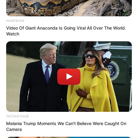
HABERION
Video Of Giant Anaconda Is Going Viral All Over The World.
Watch
Moleskine decorado com meia pérolas
Papel calandrado e papel paraná – Muito
utilizados para fazer capas e lombadas.
Papel
color plus
180 g , papel antílope, papel
opalina, papel pólen – Muito utilizados para
INSTANTHUB
fazer contracapas e miolos.
Melania Trump Moments We Can't Believe Were Caught On
Camera
Quer aprender mais sobre o universo da