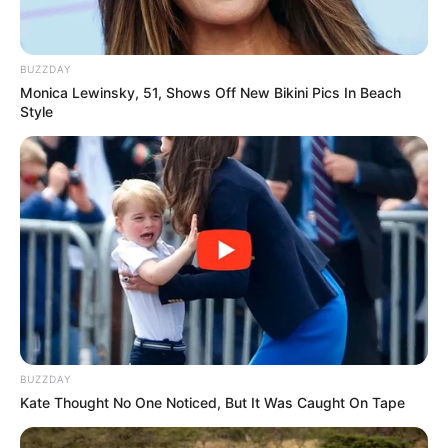
BUZZDAY
Monica Lewinsky, 51, Shows Off New Bikini Pics In Beach
Style
Álbuns revestidos com papéis para scrapbook
BUZZDAY
Kate Thought No One Noticed, But It Was Caught On Tape
Ilhós – São aquelas pecinhas de metal que