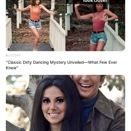
BUZZDAY
“Classic Dirty Dancing Mystery Unveiled—What Few Ever
Knew"
Caderno de assinaturas com aplique em MDF e fita 
Adesivos de
scrapbook –
São utilizados como
enfeites, decoram e deixam a peça mais
caprichada. Esses adesivos são encontrados em
formatos de flores, borboletas e muito mais.
Carimbos decorativos – Dão charme à peça,
principalmente quando se busca um efeito