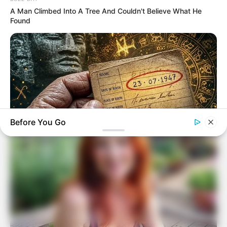
A Man Climbed Into A Tree And Couldn't Believe What He
Found
Before You Go
BUZZ DAY
Your Birth Date Reveals Who You Were In Past Lifes