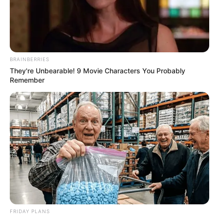
BRAINBERRIES
They're Unbearable! 9 Movie Characters You Probably
Remember
clarissamortari.com.br
Hoje vamos mostrar o que é preciso ter em casa
para começar a trabalhar com a Encadernação
Artesanal. Nesse artigo, fique por dentro das
principais ferramentas materiais necessárias para
FRIDAY PLANS