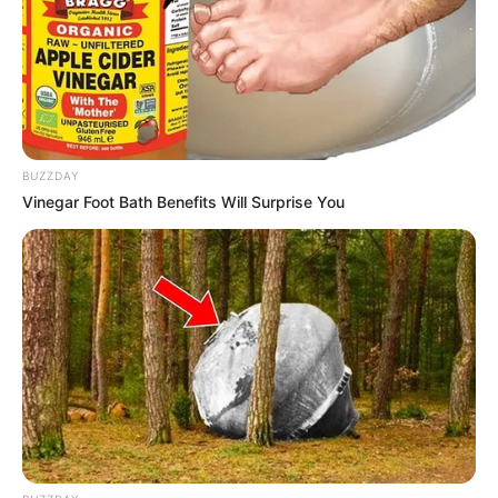
BUZZDAY
Vinegar Foot Bath Benefits Will Surprise You
Saber os principais materiais e ferramentas
utilizados nessa e em qualquer outra técnica
artesanal é extremamente importante. É através
dessas informações que você dar os próximos