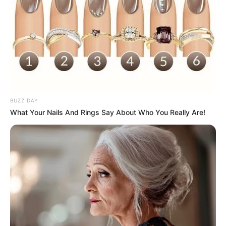
BUZZ DAY
What Your Nails And Rings Say About Who You Really Are!
clubedeartesanato.com.br
Base de corte – É sobre a base de corte que você
irá produzir todas as peças, inclusive fazer o
corte e a colagem. Essa superfície é super
resistente, protege a sua mesa e ainda vem com
marcações em centímetros e polegadas, por