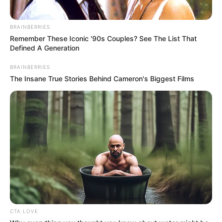
BRAINBERRIES
Remember These Iconic '90s Couples? See The List That
Defined A Generation
BRAINBERRIES
cristinabottallo.art.br
The Insane True Stories Behind Cameron's Biggest Films
Fio de cabelo – Essa ferramenta serve para fazer
os cantos de capas, por exemplo. É feita em
acrílico transparente, o que colabora para uma
melhor visualização do material no momento do
corte.
Estilete/cortador circular – Esse é um dos
equipamentos mais utilizados para cortar
papéis, pois favorece um corte rápido e preciso.
CTA LOVE