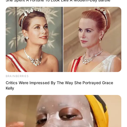
BRAINBERRIES
Critics Were Impressed By The Way She Portrayed Grace
Kelly
pt.aliexpress.com
Agulhão – O agulhão serve para fazer furos em
materiais mais firmes, como em couro e alguns