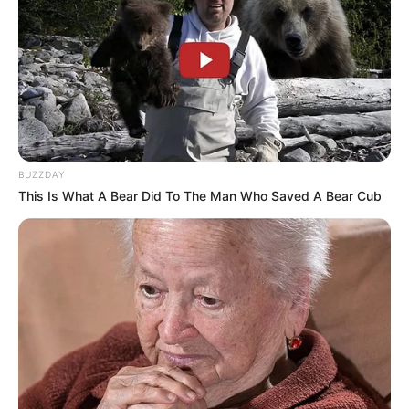
romântico, e normalmente é aplicada em cima de
um tecido ou de um papel que funciona como
fundo.
BUZZDAY
This Is What A Bear Did To The Man Who Saved A Bear Cub
Fitas (de organza, de cetim, de tecido) – As fitas
podem ser utilizadas para enfeitar o trabalho ou