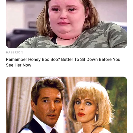
o papel ou o tecido.
Espátula de osso e espátula comum – As
espátulas serve para alisar e dobrar tecidos e
papéis para forração.
HABERION
Remember Honey Boo Boo? Better To Sit Down Before You
See Her Now