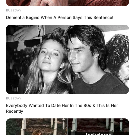
até mesmo para fazer a costura da
Encadernação.
BUZZDAY
Dementia Begins When A Person Says This Sentence!
Apliques e letras em MDF – Essas peças são ideias
para serem coladas nas capas de álbuns e
cadernos de assinaturas. Elas podem ser em
formato de moldura para nome ou mesmo ser as
iniciais dos noivos ou do aniversariante.
BUZZDAY
Everybody Wanted To Date Her In The 80s & This Is Her
Recently