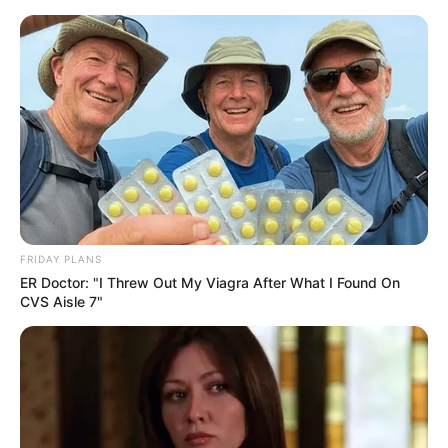
Principais Ferramentas e
Materiais para Encadernação
Artesanal
FRIDAY PLANS
ER Doctor: "I Threw Out My Viagra After What I Found On
CVS Aisle 7"