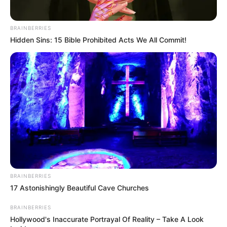
Furador de papel tipo alicate – Esse furador pode
ser utilizado para fazer furos menores, para
BRAINBERRIES
Hidden Sins: 15 Bible Prohibited Acts We All Commit!
passar fios e fitas.
Furadores de papel em formatos variados – Esses
furadores, muito comuns na arte do
scrapbook,
podem ser muito úteis para enfeitar a
peça, depois de finalizada.
BRAINBERRIES
17 Astonishingly Beautiful Cave Churches
BRAINBERRIES
Hollywood's Inaccurate Portrayal Of Reality – Take A Look