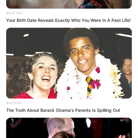
esses motivos ela é indispensável.
BUZZ DAY
Gabaritos – servem como referência de medidas,
Your Birth Date Reveals Exactly Who You Were In A Past Life!
substitui a tradicional régua e padroniza o seu
trabalho. Essa ferramenta deixa o trabalho mais
simples e rápido, e pode ser encontrada nas
versões MDF ou acrílico.
BUZZDAY
The Truth About Barack Obama's Parents Is Spilling Out