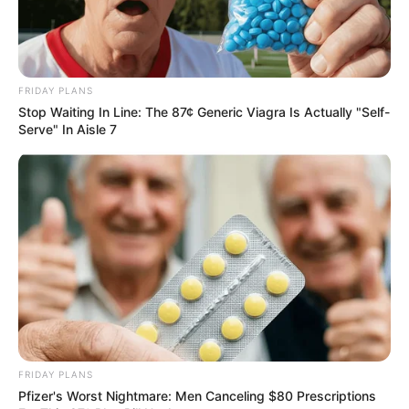
Um abraço e até a próxima!
Você também vai gostar de:
FRIDAY PLANS
7 Tipos de Encadernação Artesanal Para Fazer
Stop Waiting In Line: The 87¢ Generic Viagra Is Actually "Self-
Agora Mesmo
Serve" In Aisle 7
FRIDAY PLANS
Pfizer's Worst Nightmare: Men Canceling $80 Prescriptions