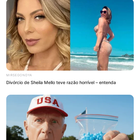
Encadernação?
Aprenda hoje mesmo técnicas de costura e
montagem de peças lindas e valorizadas, receba
dicas incríveis sobre como comprar material mais
barato e como vender seu artesanato. Quer
aprender tudo isso?
Então conheça agora mesmo os dois
cursos de
MIRSEGONDYA
Encadernação Artesanal
oferecidos pela Revista
Divórcio de Sheila Mello teve razão horrível – entenda
Artesanato:
Encadernação Artesanal – Kit para
Ocasiões Especiais
e
Encadernação Artesanal –
Festas e Eventos
. Você vai amar!
Se gostou desse
post
, deixe seu recado aqui no
final da página.