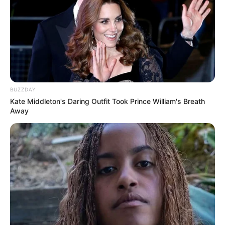
BUZZDAY
Kate Middleton's Daring Outfit Took Prince William's Breath
Away
bysuzete.wordpress.com
Rolinho de espuma – Essa ferramenta é utilizada
para espalhar a cola em superfícies maiores,
como em capas de álbuns e caixas de MDF.
Pincel – O pincel, esse utilizado para pintura, na
Encadernação serve para espalhar a cola em