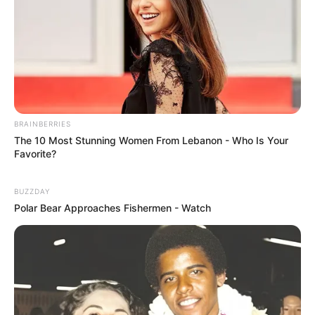
BRAINBERRIES
The 10 Most Stunning Women From Lebanon - Who Is Your
Favorite?
BUZZDAY
Polar Bear Approaches Fishermen - Watch
Top Buzz