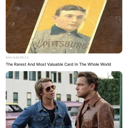
Sousplat de Crochê: 38 Modelos Lindos + Passo a
Passo
Toalha de Crochê: Passo a Passo, Gráficos +73
Fotos
25 inspirações de jogo de cozinha
BRAINBERRIES
The Rarest And Most Valuable Card In The Whole World