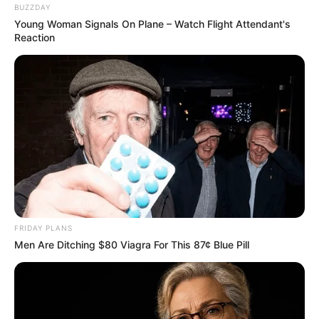
BUZZDAY
Young Woman Signals On Plane – Watch Flight Attendant's
Reaction
FRIDAY PLANS
Men Are Ditching $80 Viagra For This 87¢ Blue Pill