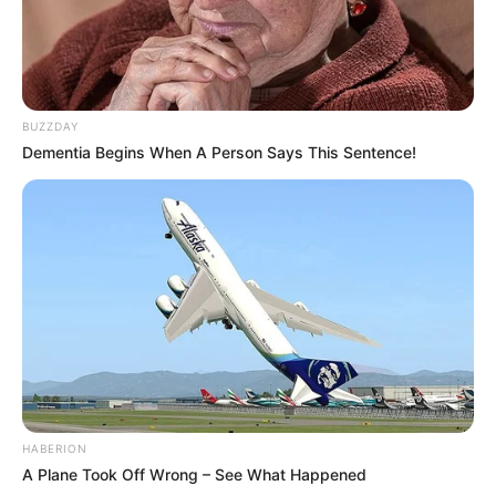
BUZZDAY
Dementia Begins When A Person Says This Sentence!
HABERION
A Plane Took Off Wrong – See What Happened