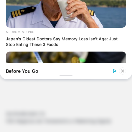
nenhum deles. Se for possível enviem-me o passo a
passo , Obrigado.
Edna Furtado dos Santos torres
há 5 anos
NEUROMIND PRO
Adorei todos os chaveiros e gostaria muito de ter a
Japan's Oldest Doctors Say Memory Loss Isn't Age: Just
receita escrita deles , principalmente do povinho e
Stop Eating These 3 Foods
do chinelinho.
Anônimo
há 3 anos
Before You Go
Apaixonei por todos, lindos, bom dia
18.079.935/0001-70
FBO Negócios de Treinamento e Marketing Digital
BUZZDAY
Pickle Juice For A Month: Surprising Health Boost