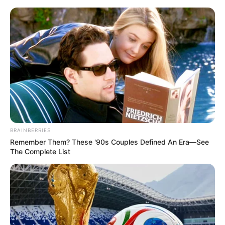
Como Fazer Jogo de Cozinha de
Crochê: 25 Modelos Lindos
+Gráficos
BRAINBERRIES
Remember Them? These '90s Couples Defined An Era—See
The Complete List