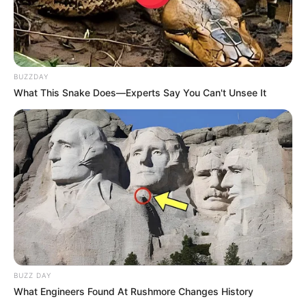
BUZZDAY
What This Snake Does—Experts Say You Can't Unsee It
BUZZ DAY
What Engineers Found At Rushmore Changes History