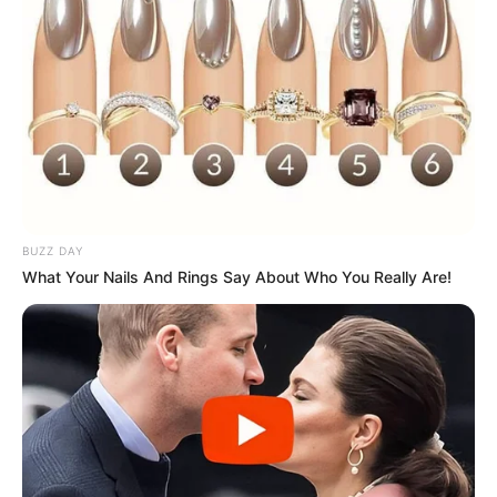
BUZZ DAY
What Your Nails And Rings Say About Who You Really Are!