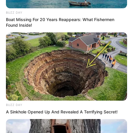
BUZZ DAY
Boat Missing For 20 Years Reappears: What Fishermen
Found Inside!
Facebook
Twitter
Pinterest
Share
Revista Artesanato
22/07/2019
BUZZ DAY
A Sinkhole Opened Up And Revealed A Terrifying Secret!
Recomendados para você
19 Pontos de Crochê Para