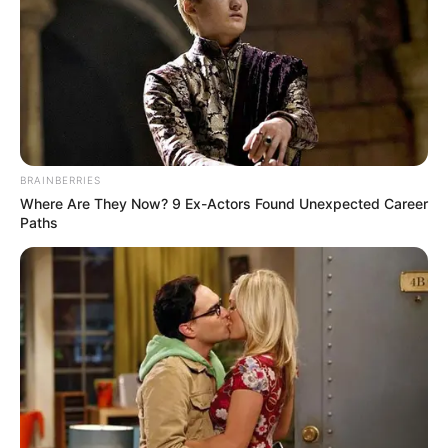
Toalhas de mesa
Pegadores de panela
Capa para botijão de gás
Mas para que todas essas peças sejam um jogo
BRAINBERRIES
de cozinha, é importante que as cores combinem
Where Are They Now? 9 Ex-Actors Found Unexpected Career
ou que algum detalhe mais marcantes esteja
Paths
presente em todas as peças.
Tapetes de crochê
Tapetes em vários formatos podem fazer parte
do seu kit: um pequeno para a área da pia e outro
para a porta ou quem sabe apenas um grande
para ocupar todo o chão?