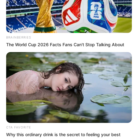
BRAINBERRIES
The World Cup 2026 Facts Fans Can't Stop Talking About
Além de ser um artesanato muito bonito, o
crochê é super rentável e uma terapia muito
eficaz. E ele também pode ser seu aliado na hora
de decorar sua casa e transformar os ambientes.
CTA FAVORITE
Dos famosos jogos de
banheiro
às almofadas e
Why this ordinary drink is the secret to feeling your best