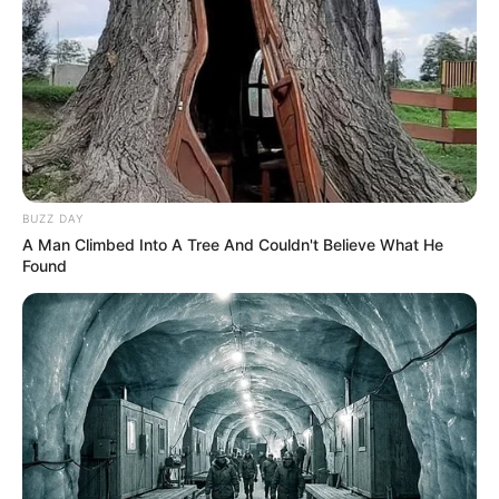
Blusas que Você Precisa
Aprender
Tapete de Crochê
Redondo: Passo a Passos +
34 Fotos
BUZZ DAY
A Man Climbed Into A Tree And Couldn't Believe What He
Found
Aprenda Como Fazer Flor
de Crochê: Passo a Passo
+46 Fotos