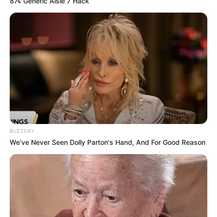
87¢ Generic Aisle 7 Hack
BUZZDAY
We’ve Never Seen Dolly Parton's Hand, And For Good Reason