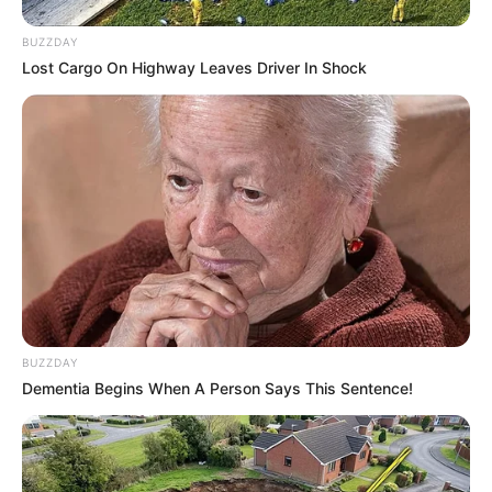
BUZZDAY
Lost Cargo On Highway Leaves Driver In Shock
BUZZDAY
Dementia Begins When A Person Says This Sentence!