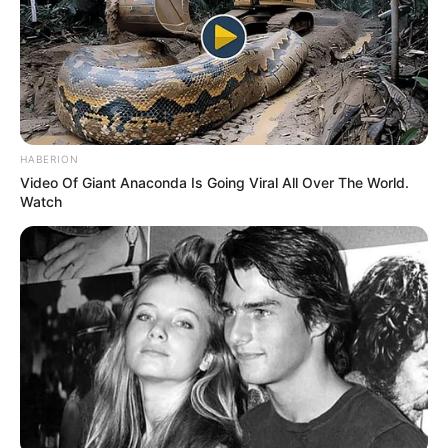
8 Comentários
HABERION
Video Of Giant Anaconda Is Going Viral All Over The World.
Watch
Sirley Ruy Dias
há 11 anos
Que ideia maravilhosa!!!!Obrigada.
Mª do Socorro Marinho
há 11 anos
Perfeito ! Muito original.
TATY
há 11 anos
MT0 B0M,,, AMEIIIII,,,,