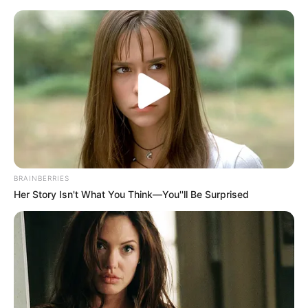
Lata de Leite Decorada: Papai
Noel Porta Panetone
BRAINBERRIES
Her Story Isn't What You Think—You''ll Be Surprised