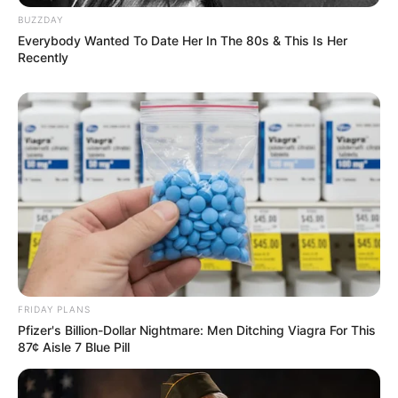
BUZZDAY
Edneila
há 10 anos
Everybody Wanted To Date Her In The 80s & This Is Her
Recently
Linda! Amei.
rosangela aparecida ribeiro siqueira inocencio
há 9 ano
estava agora mesmo aprendendo a lembrancinha de
chaveiro gravata para pais entrou um curso de tiaras
tentei me increver pagando no cartao mais nao
consequi fazer o pagamento em unica parcela e
agora sumiu o que houve
rosangela aparecida ribeiro siqueira inocencio
há 9 ano
nao consigo ver o curso de tiaras que estava a fazer
FRIDAY PLANS
Pfizer's Billion-Dollar Nightmare: Men Ditching Viagra For This
o pagamento
87¢ Aisle 7 Blue Pill
Mariana Barbosa
há 9 anos