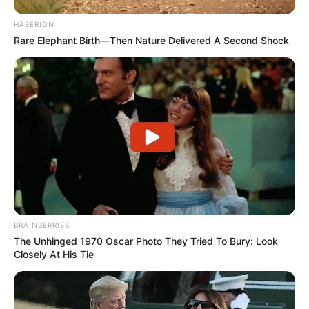
HABERION
Rare Elephant Birth—Then Nature Delivered A Second Shock
BRAINBERRIES
The Unhinged 1970 Oscar Photo They Tried To Bury: Look
Closely At His Tie