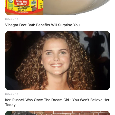
Artesanatos
BUZZDAY
Vinegar Foot Bath Benefits Will Surprise You
Encadernação Artesanal
Filtro dos Sonhos
Lembrancinhas de Casamento
Mosaico
Patchwork
BUZZDAY
Keri Russell Was Once The Dream Girl - You Won't Believe Her
Today
Pintura em Tecido