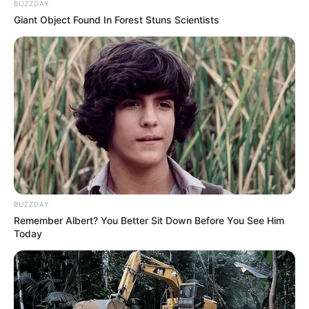
BUZZDAY
Giant Object Found In Forest Stuns Scientists
Homenagem ao dia do
Professor – Mensagens e
Lembrancinhas
Lembrancinha Para o Dia
dos Pais – Chaveiro
Gravatinha
BUZZDAY
Remember Albert? You Better Sit Down Before You See Him
Today
Deixe seu comentário