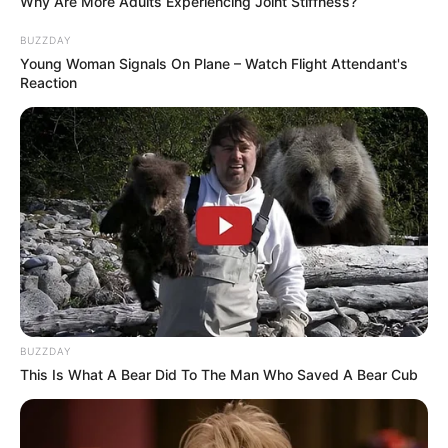
Why Are More Adults Experiencing Joint Stiffness?
BUZZDAY
Young Woman Signals On Plane – Watch Flight Attendant's
Reaction
BUZZDAY
This Is What A Bear Did To The Man Who Saved A Bear Cub