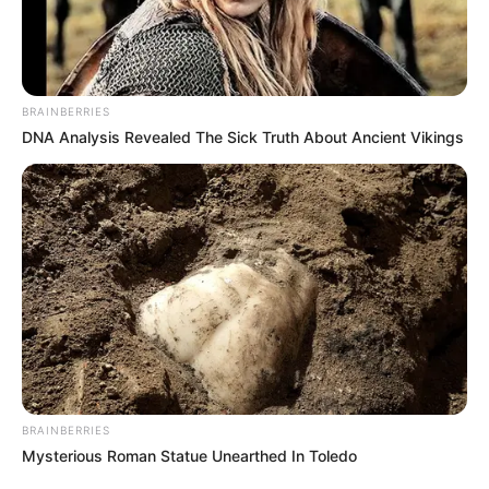
BRAINBERRIES
Link
do vídeo no
YouTube
:
Lata de Leite Reciclada
DNA Analysis Revealed The Sick Truth About Ancient Vikings
– Papai Noel
Quem foi que disse que beleza e economia não
podem andar juntas? Esse projeto é a prova de
que não só podem mas como devem, ainda mais
se o objetivo é ter uma festa de Natal mais
alegre e colorida.
BRAINBERRIES
Mysterious Roman Statue Unearthed In Toledo