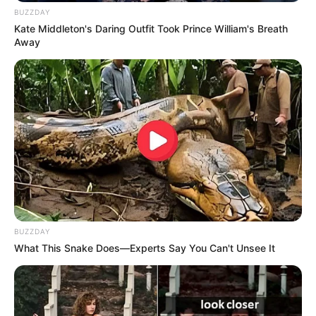
BUZZDAY
Kate Middleton's Daring Outfit Took Prince William's Breath
Away
BUZZDAY
What This Snake Does—Experts Say You Can't Unsee It