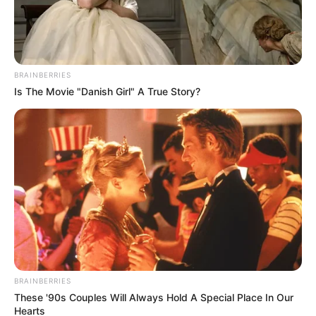
Veja também:
Lembrancinha de Natal – Porta Bombom em EVA
BRAINBERRIES
45 Moldes de Papai Noel Para Imprimir e Usar
Is The Movie "Danish Girl" A True Story?
Lata de Leite Decorada Passo a Passo
BRAINBERRIES
These '90s Couples Will Always Hold A Special Place In Our
Hearts