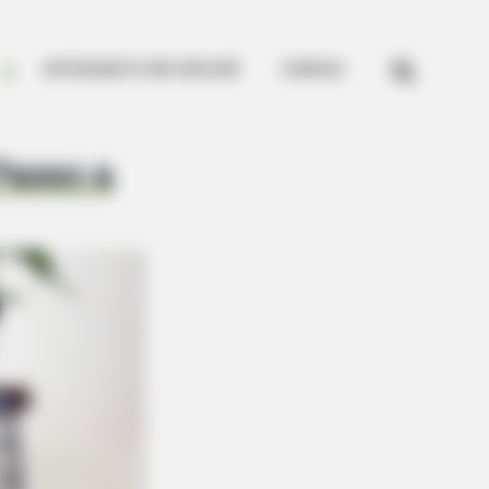


ARTESANATO EM CROCHÊ
CURSOS
Passo a