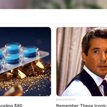
BRAINBERRIES
nceling $80
Remember These Iconic 