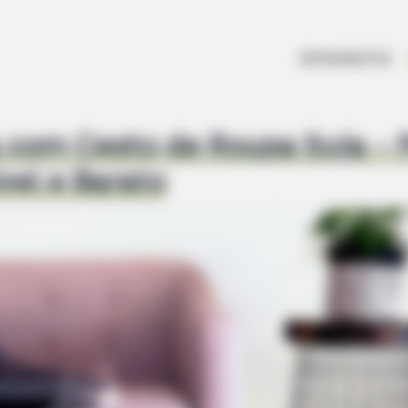
ARTESANATOS
 com Cesto de Roupa Suja – 
vel e Barato