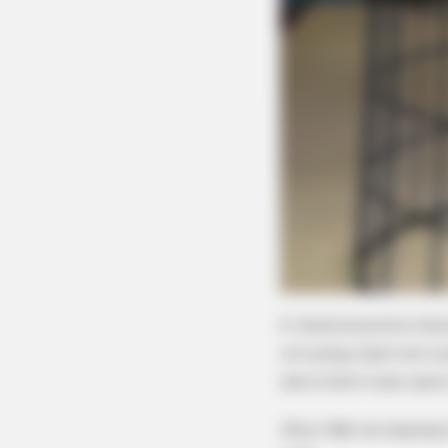
NEURO SHARP
Brain Fog? Scientists Urge: Do Thi
2. Você encontra fa
um preço bem em con
isso é bom lixar para
Dica: Não se esqueça