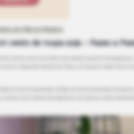
deiro de Chão em Madeira
m cesto de roupa suja – Passo a Pas
feita tanto com um cesto de metal quanto de plástico.
 é que a mesa de metal vai ficar um pouco mais fixa e 
tado é muito parecido então se você pretende comprar
, invista num cesto de plástico um pouco mais resiste