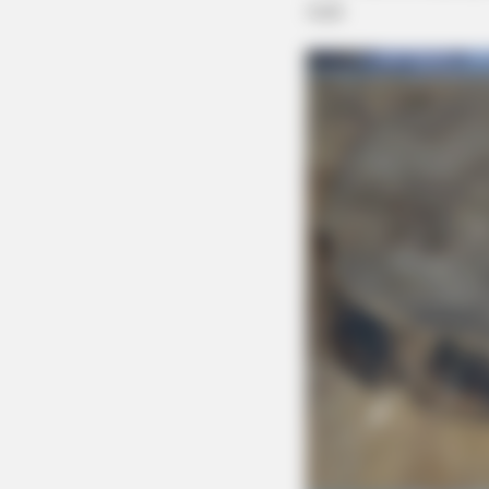
suja.
MEMORY HEALTH
Neurologists Have Identified 10
Medications Now Linked To Brain 
In Adults Over 60