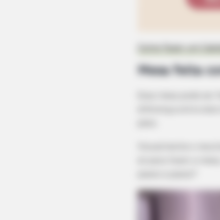
Como Fazer um Cabi
Mesa feita co
Essa mesa pode ser 
diferença entre eles
peso.
Visualmente o resul
só para fazer a mesa
passo a passo?