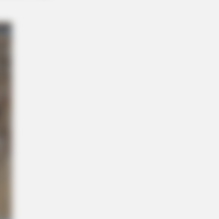
RION
t Cops Saw On This Empty Island
cked Them!