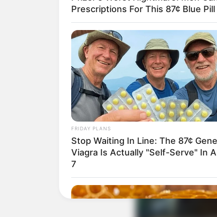
Prescriptions For This 87¢ Blue Pil
Bolacha de madei
Prego grampo
Lixa
Verniz para madei
Passo a passo
1. O primeiro passo 
cesto de alumínio na
FRIDAY PLANS
metalizadas como o c
Stop Waiting In Line: The 87¢ Gene
Viagra Is Actually "Self-Serve" In A
7