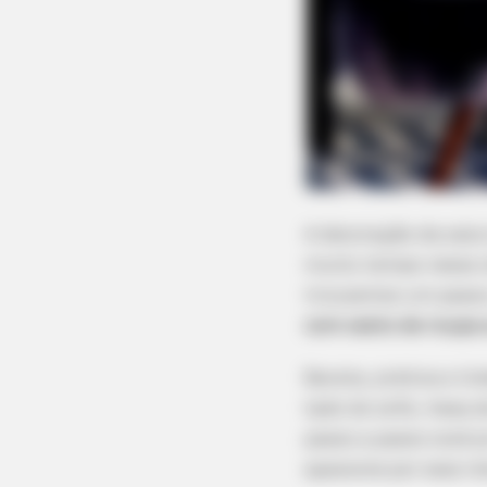
A decoração da sala
muito tempo nesse c
trouxemos um passo 
com cesto de roupa 
Barata, prática e li
lado do sofá, mesa 
passo a passo você 
apaixone por esse m