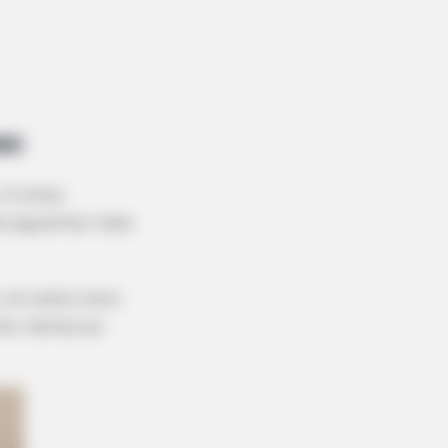
so
 A única
vai aguentar mais
 um cesto novo
nte. Vamos ao