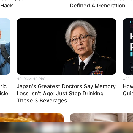
l Hack
Defined A Generation
ra ou placa de MDF redonda
ra
desse tutorial é a preparação do cesto. Nesse passo a pa
 sua cor original, mas você pode pintar o seu da cor que
NEUROMIND PRO
WPPL
obre ficam lindas nesse tipo de peça mais industrial.
ric
Japan's Greatest Doctors Say Memory
How
isle
Loss Isn't Age: Just Stop Drinking
Quie
These 3 Beverages