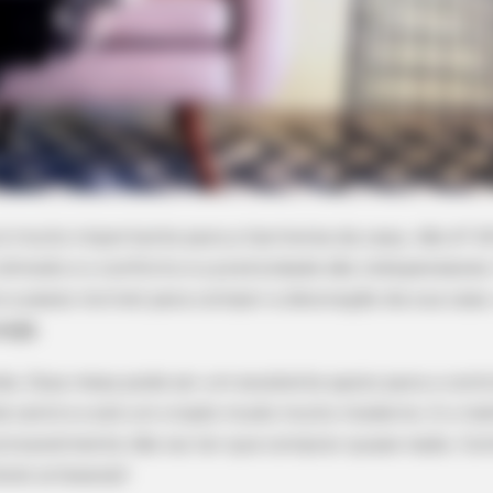
 é muito importante para a harmonia da casa, não é? A
ômodo e o conforto e a praticidade são indispensáveis.
a passo incrível para compor a decoração da sua cas
suja
.
nda. Essa mesa pode ser um excelente apoio para o con
de centro e até um criado mudo muito moderno. E o mel
provavelmente não vai ter que comprar quase nada. Con
óvel artesanal!