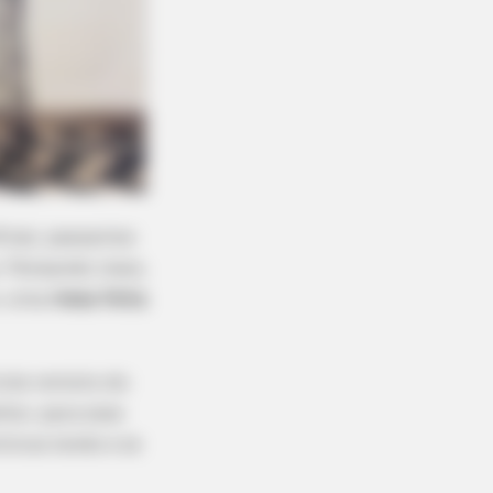
final, passamos
 Pensando nisso,
a: uma
mesa feita
trole remoto do
hor, para esse
tinue lendo e se