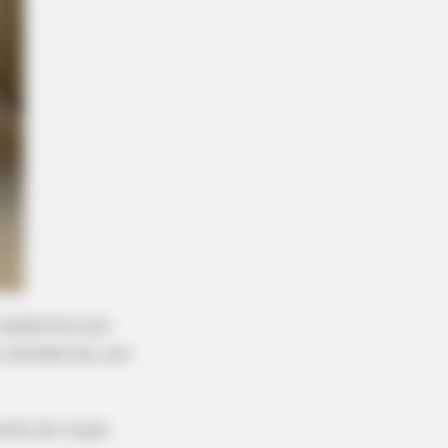
ough Everyone's Waiting For
madeireira por
 rachaduras, por
esto de roupa