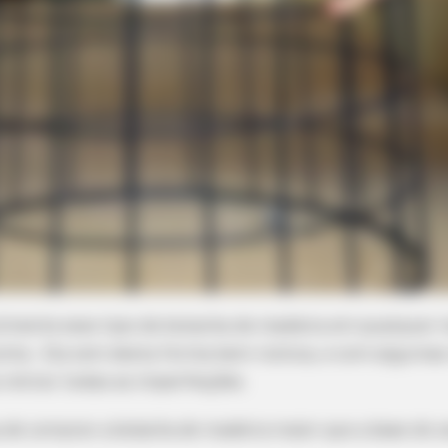
PAINFREE DEVICE
s Right Before Sleep
The Joint Pain Breakthr
cilmente esse tipo de bolacha de madeira em qualquer 
ta . Ela vem desta forma bem rústica, e com algumas
 retirar todas as imperfeições.
 de comprar a bolacha de madeira maior que a base do c