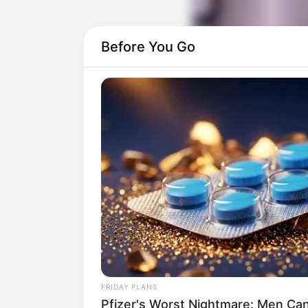
Before You Go
Material necessário
FRIDAY PLANS
Cesto de roupa
Pfizer's Worst Nightmare: Men Ca