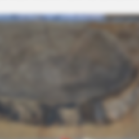
NAVY SEAL'S BUG IN GUIDE
HABE
Navy SEAL: How To Hide Your Preps In
Wha
Fog
Places They Won't Look
Sho