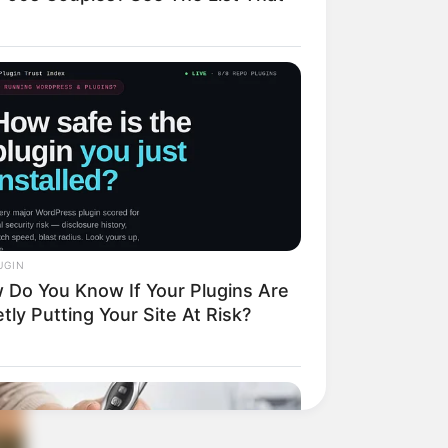
sso foi usado o
 quiser. As cores
UGIN
 Do You Know If Your Plugins Are
tly Putting Your Site At Risk?