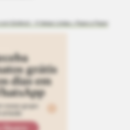
om Estêncil – 11 Ideias Lindas + Passo a Passo