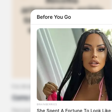
Before You Go
E aí, de qual modelo você mais gostou?
Como Fazer uma Polaina
BRAINBERRIES
She Spent A Fortune To Look Like
Para que você não fique só olhando essas belezu