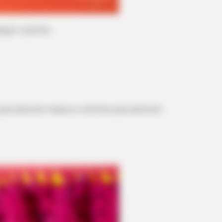
eçar o ponto.
BRAINBERRIES
BRAIN
ing
Shocking Turn Of Event: Actors Who
The
Pursued Controversial Careers
For
que será em meia e o último que será em