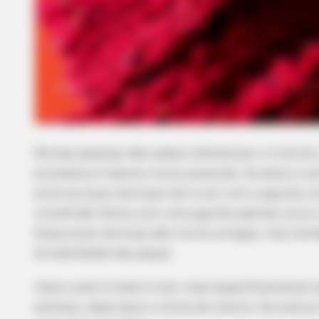
Muitas pessoas não sabem diferenciar o tricô do c
processos é mesmo muito parecido. Se esse é o se
entre as duas técnicas tem a ver com a agulha ut
crochê são feitos com uma agulha apenas; já os 
Essas duas técnicas são muito antigas, mas tam
durabilidade das peças.
Hoje o post é sobre tricô, mais especificamente 
estiloso, ideal para o clima de inverno. Se você se