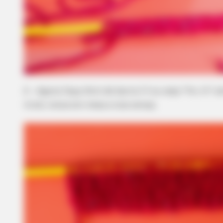
2 – Agora faça 4cm de barra 1/1 ou seja *1m, 1t* at
tricô, inicie em meia e vice versa).
BRAINBERRIES
The Way You Sit Could Expose Your