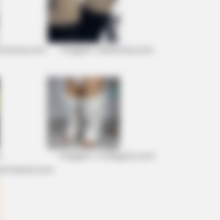
torama.com
Imagem: www.etsy.com
:
Imagem: m.dhgate.com
ternbook.com