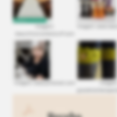
Imagem:
Imagem: www.nea
beautifulcrochetstuff.com
Imagem: www.pinterest.com
Imagem
grandmotherspat