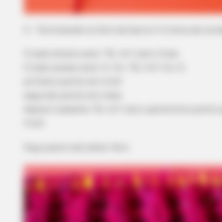
3 – Terminando os 4cm de barra 1/1 é hora de com
BRAINBERRIES
The Massive Snake That's Redefin
'Giant'—Bigger Than Anacondas
O lado direito será: *3t, 1m* até o final.
O lado avesso será: 1t, 1m, *3t, 1m*, 1m, 1t
primeiro ponto em tricô
segundo ponto em meia
depois trabalha *3t, 1m* até o penúltimo ponto 
tricô.
Faça assim até obter 4cm.