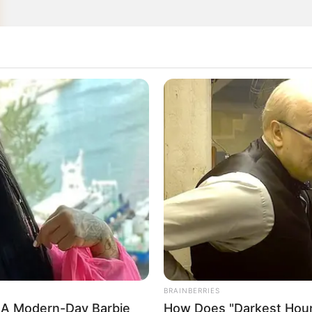
BRAINBERRIES
 A Modern-Day Barbie
How Does "Darkest Hour
ras, hoje vamos mostrar como fazer