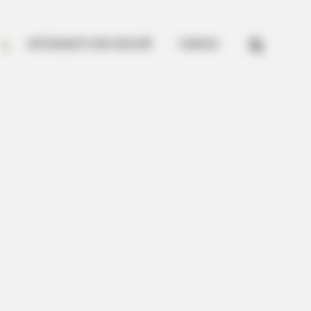


ARTESANATO EM CROCHÊ
CURSOS