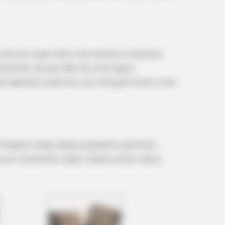
 ela vai super bem com botas e scarpins,
iversos, já que não há uma regra
ado apenas a adultos, as crianças ficam uma
ideias lindas desse acessório perfeito
os em tamanho maior, basta clicar sobre