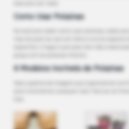
esse post por nada.
Como Usar Polainas
Se você quer saber como usar polainas, saiba que
mas há quem as use com tênis e outros sapatos d
específica. O legal é que esse item não é destin
graça com as polainas infantis.
6 Modelos Incríveis de Polainas
Veja a galeria de imagens que organizamos com 6 
para incrementar qualquer look. Para ver as fot
elas.