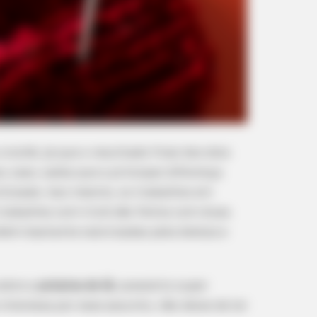
rochê, já que o resultado final dos dois
u caso, saiba que a principal diferença
ilizada. Isso mesmo, os trabalhos em
trabalhos com tricô são feitos com duas.
bém bastante valorizadas pela beleza e
sobre a
polaina de lã
, acessório super
 interessa por esse assunto, não deixe de ler