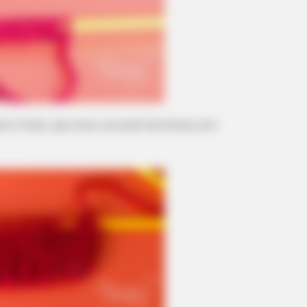
é o final. (ao virar, se você terminou em
BRAINBERRIES
 True Personality
Did You Notice How Nat
The Movie?