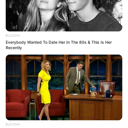
chaveiros com as flores de fuxico!!! mto legal esse
modelo!!!
Jane
há 17 anos
Gostei muinto do seu artesanatao
BUZZDAY
Everybody Wanted To Date Her In The 80s & This Is Her
Recently
RONIVANIA DE SOUSA
há 17 anos
Tô rosa choque!!!vcs realmente capricharam me
mantenha informada das novidades.
Maria de Lourdes Lopes
há 17 anos
Muito bom.não conhecia esse modelo,adorei.
nanda rocha
há 17 anos
adorei todos os trabalhos de vocês!!!
se poder me mantenha informada sobre outros
BUZZDAY