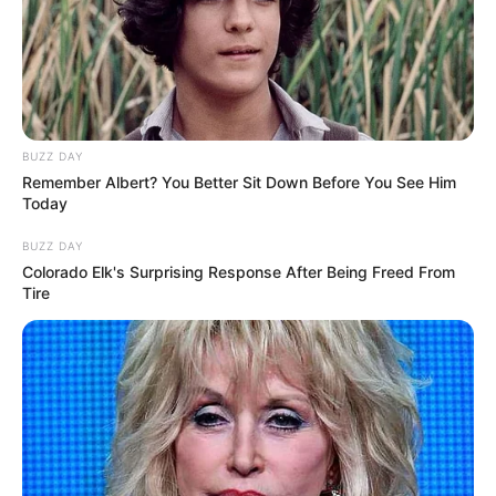
Um abraaço
Nerivalda gomes
há 16 anos
Obrigada gostei bastante e como voce ensima fazer
flor de fuxico parabéns
BUZZ DAY
Um abraaço.
Remember Albert? You Better Sit Down Before You See Him
Today
Valéria
há 16 anos
BUZZ DAY
Colorado Elk's Surprising Response After Being Freed From
Nunca tinha feito, fuxico e acho a coisa mais fofa, só
Tire
fiqeui com uma duvida, eu faço cada petala separada
e depois junto tudo ou com a mesma linha vou
fazendo as outras?
juliadita
há 16 anos
muito..muito lindas um colirio para meus olhos bjos