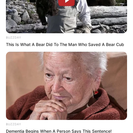
BUZZDAY
This Is What A Bear Did To The Man Who Saved A Bear Cub
Facebook
Twitter
Pinterest
Share
Revista Artesanato
BUZZDAY
09/08/2009
Dementia Begins When A Person Says This Sentence!