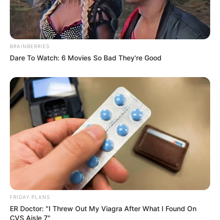
BRAINBERRIES
Dare To Watch: 6 Movies So Bad They're Good
FRIDAY PLANS
ER Doctor: "I Threw Out My Viagra After What I Found On
CVS Aisle 7"