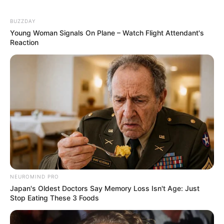
.com.br.
BUZZDAY
raquel
há 15 anos
Young Woman Signals On Plane – Watch Flight Attendant's
Reaction
que lindo! adoro fuxico e com certeza vou fazer.
obrigada.
salete
há 15 anos
pode ser com tecido de cetim
bruna
há 15 anos
ameeeei
NEUROMIND PRO
ana
há 15 anos
Japan's Oldest Doctors Say Memory Loss Isn't Age: Just
Stop Eating These 3 Foods
adorei,sou apaixonada por flores de qualquer forma
um grande abraço