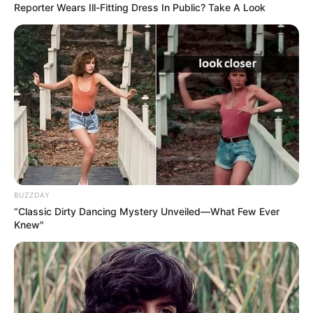
Reporter Wears Ill-Fitting Dress In Public? Take A Look
modelos de trabalho com fuxico!
nanda.rocha09@yahoo.com
lucia amelia
há 16 anos
achei muito legal este fuxico bjo
elane martins
há 16 anos
adorei este trabalho, bjos.
liane
há 16 anos
BUZZDAY
“Classic Dirty Dancing Mystery Unveiled—What Few Ever
Gostei muito de aprender mais esse modelo de flor
Knew"
de fuchico, parabéns.
Nerivalda gomes
há 16 anos
Obrigada gostei bastante e como voce ensima fazer
flor de fuxico parabéns