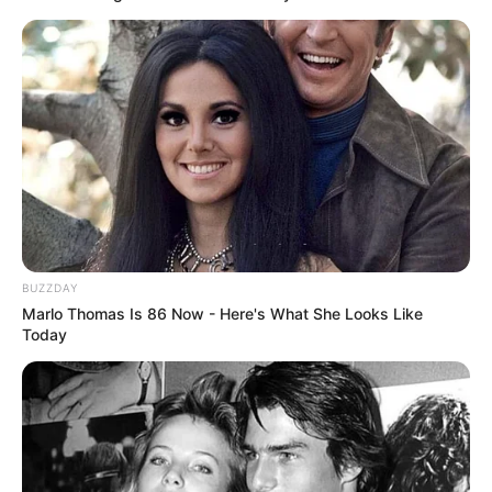
Deixe seu comentário
48 Comentários
BUZZDAY
denizesilva de paulado nascimento
há 17 anos
Marlo Thomas Is 86 Now - Here's What She Looks Like
Today
BOA TARDE! gosti muito passa passo do fuxico mais
gostaria de ter flor de fuxico fechada
Aline
há 17 anos
olá! gostei mto desse modelo de flor, eu faço