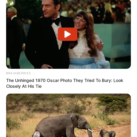
BJS
JFernando Gemin
há 16 anos
Muito bom e criativo o artesanato aqui exposto,
parabéns.
roberta
há 16 anos
ah gostei mais poderia ter umas coisas so um
BRAINBERRIES
pouquinho mais faceis mais amei
The Unhinged 1970 Oscar Photo They Tried To Bury: Look
Closely At His Tie
danielle
há 15 anos
adorei muito e facil! fiz uma pra minha filha!
ANA LUCIA
há 15 anos
Lindo! muita criatividade. Parabéns!