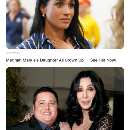
BUZZDAY
Meghan Markle's Daughter All Grown Up — See Her Now!
Quer a prender a fazer uma linda florzinha de
fuxico? Basta seguir os passos mostrados na foto
acima e as instruções que descrevemos logo
abaixo. Temos certeza que você irá adorar