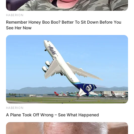
HABERION
Paris Designer Digital
Remember Honey Boo Boo? Better To Sit Down Before You
See Her Now
HABERION
A Plane Took Off Wrong – See What Happened
Impakto Visual