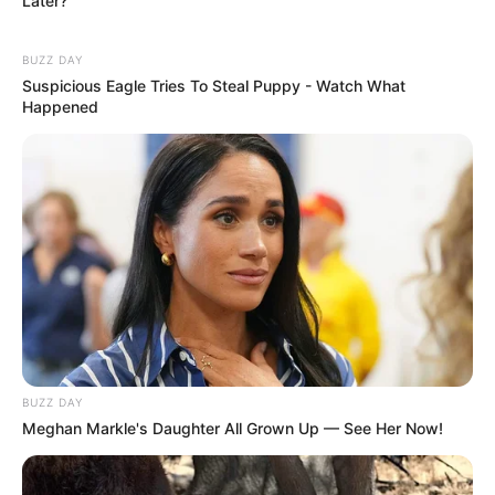
Later?
BUZZ DAY
Suspicious Eagle Tries To Steal Puppy - Watch What
Happened
BUZZ DAY
Meghan Markle's Daughter All Grown Up — See Her Now!