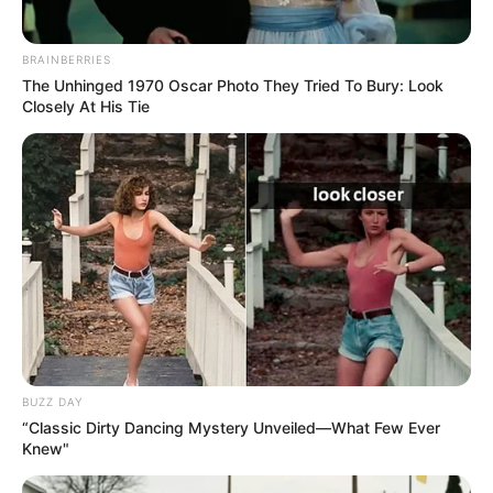
BRAINBERRIES
The Unhinged 1970 Oscar Photo They Tried To Bury: Look
Heather Welch
Closely At His Tie
BUZZ DAY
“Classic Dirty Dancing Mystery Unveiled—What Few Ever
Knew"
Amy Calvo