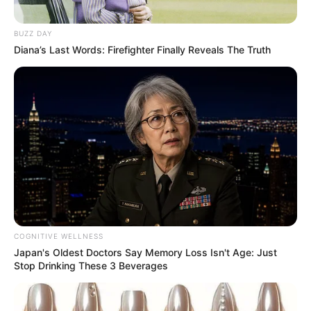
e que nos remete às festas juninas. A maior
vantagem, além da beleza, é que fazer um
painel
BUZZ DAY
Diana’s Last Words: Firefighter Finally Reveals The Truth
para festa junina
com esses materiais é muito
mais em conta.
COGNITIVE WELLNESS
Japan's Oldest Doctors Say Memory Loss Isn't Age: Just
Stop Drinking These 3 Beverages
Tua Casa