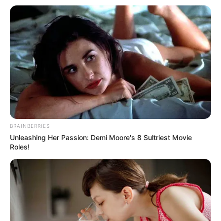
Os painéis de São João são a cara da festa, por
isso são essenciais para que sua comemoração
fique ainda mais divertida. Mas isso não significa
que devem ser difíceis de fazer, pelo contrário,
com os tutoriais que separamos, você vai fazer
um
painel de festa junina
incrível! Confira!
BRAINBERRIES
Unleashing Her Passion: Demi Moore's 8 Sultriest Movie
Roles!