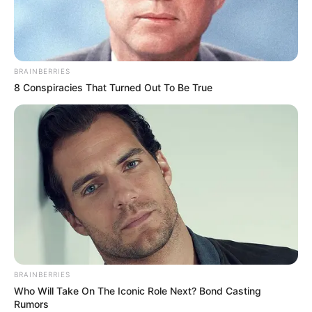
BRAINBERRIES
8 Conspiracies That Turned Out To Be True
Finalmente as festas juninas estão voltando,
após mais de dois anos de pandemia! E para
retornar com tudo, as preparações já estão a
todo vapor. Ensaios de dança, comidas típicas e,
claro, a decoração não podem faltar nessa
BRAINBERRIES
Who Will Take On The Iconic Role Next? Bond Casting
grande festa.
Rumors