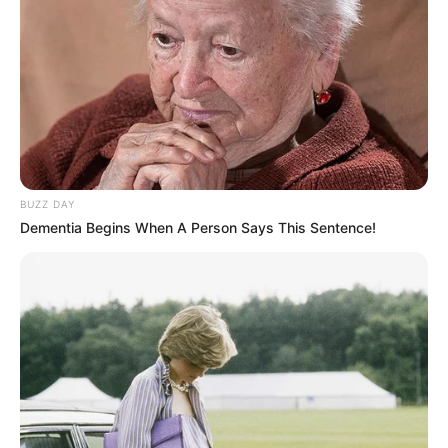
BUZZ DAY
Dementia Begins When A Person Says This Sentence!
Senhor dos Painéis
Painel com Chita e MDF
A chita é um tecido bastante utilizado nas festas
por suas estampas coloridas, divertidas e
chamativas. Aliado ao MDF torna-se algo rústico