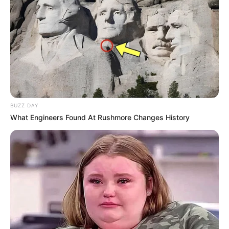
Joaninha Amarelinha- Arte em Festas
BUZZ DAY
What Engineers Found At Rushmore Changes History