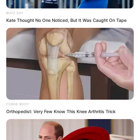
BUZZ DAY
Kate Thought No One Noticed, But It Was Caught On Tape
Tua Casa
FORGE BODY
Orthopedist: Very Few Know This Knee Arthritis Trick
Mural com fitas coloridas
Outra decoração barata e que faz a diferença em
sua
festa junina
são fitas de cetim coloridas!