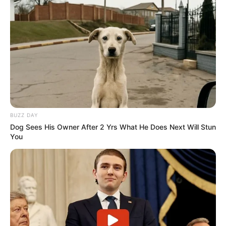
Gostou da ideia de
painel para festa junina?
Para
preparar uma comemoração inesquecível não se
esqueça de entrar no grupo da
Revista
Artesanato no Telegram
para receber novidades
do artesanato em Festa Junina em primeira mão!
BUZZ DAY
Dog Sees His Owner After 2 Yrs What He Does Next Will Stun
You