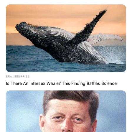
Painel para Festa Junina: 5 Passo
a Passos + Ideias Incríveis
Save
BRAINBERRIES
Is There An Intersex Whale? This Finding Baffles Science