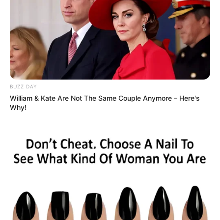
Escolha as cores mais chamativas e veja sua
comemoração ganhar vida!
Esse tipo de decoração também pode ser
reaproveitado para outras festas ou mais alguns
anos de festa junina, basta guardar com cuidado
BUZZ DAY
ao final das comemorações.
William & Kate Are Not The Same Couple Anymore – Here's
Why!