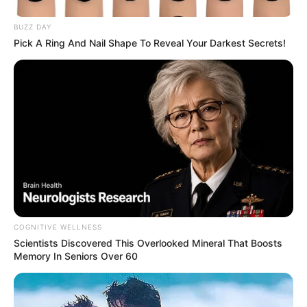
BUZZ DAY
Pick A Ring And Nail Shape To Reveal Your Darkest Secrets!
Nicia Hassel
COGNITIVE WELLNESS
Scientists Discovered This Overlooked Mineral That Boosts
Memory In Seniors Over 60
Fernanda Rezende