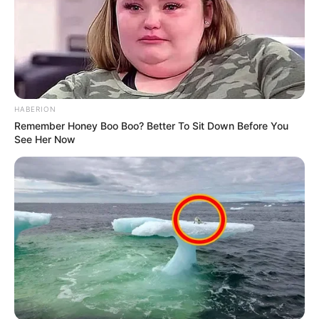
Viva Decora
5. Coloque o vaso de planta sempre próximo à
HABERION
Remember Honey Boo Boo? Better To Sit Down Before You
janela para que ele receba a iluminação solar.
See Her Now