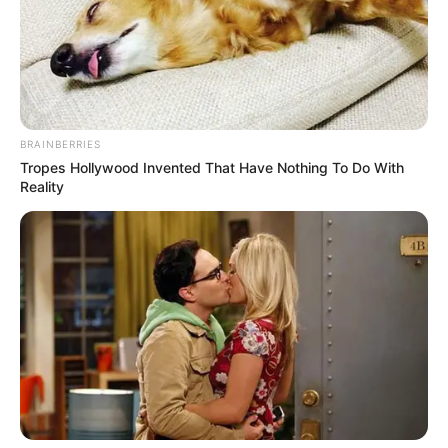
BRAINBERRIES
Tropes Hollywood Invented That Have Nothing To Do With
Reality
Veja também:
Como Fazer Macramê para Suporte de Plantas:
Passo a Passo
9 Ideias de Vasos de Plantas Decorados Para Fazer
em Casa