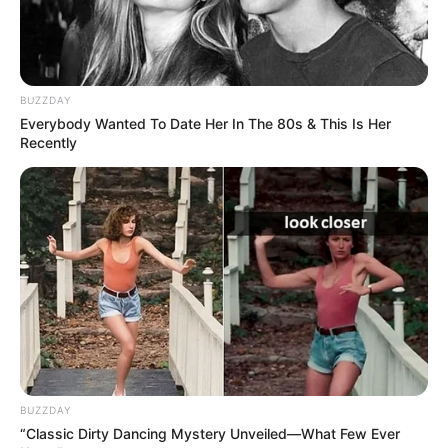
BUZZDAY
Everybody Wanted To Date Her In The 80s & This Is Her
Recently
Viva Decora
BUZZDAY
“Classic Dirty Dancing Mystery Unveiled—What Few Ever