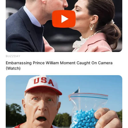
Tua Casa
11. Singônio
BUZZDAY
Embarrassing Prince William Moment Caught On Camera
As folhas dessa planta mudam de cor a medida
(Watch)
em que a planta amadurece. Por isso ela pode dar
um efeito muito especial à sua decoração.