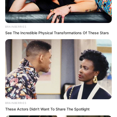
BRAINBERRIES
See The Incredible Physical Transformations Of These Stars
Quem ama plantas gosta de espalhá-las por
todos os cantinhos da casa, seja do lado de
dentro ou de fora. Afinal, elas dão um charme
para qualquer lugar.
BRAINBERRIES
These Actors Didn't Want To Share The Spotlight
As
plantas para sala
, por exemplo, deixam o