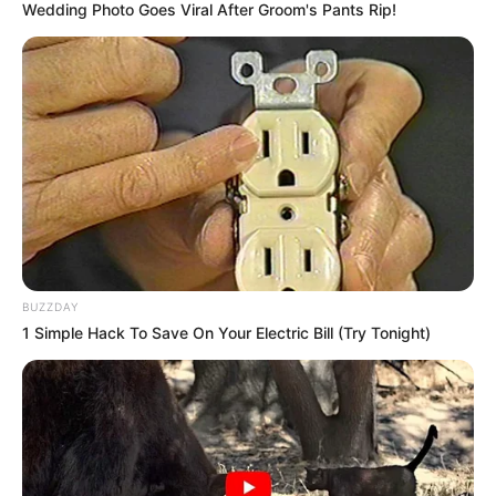
Wedding Photo Goes Viral After Groom's Pants Rip!
Viva Decora
4. Se a sua sala for pequena, você não precisa
BUZZDAY
desesperar! Podem ser feitas as seguintes
1 Simple Hack To Save On Your Electric Bill (Try Tonight)
organizações:
Utilize pequenos vasos que podem ser
colocados sobre os móveis.