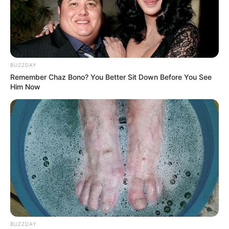
BUZZDAY
Remember Chaz Bono? You Better Sit Down Before You See
Him Now
Decor Fácil
3. Antúrio
Pode ser utilizada para decorar mesas e
aparadores ou para compor grandes vasos.
BUZZDAY