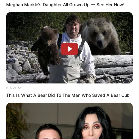
Meghan Markle's Daughter All Grown Up — See Her Now!
Viva Decora
2. Pleomele (Dracena reflexa)
BUZZDAY
This Is What A Bear Did To The Man Who Saved A Bear Cub
Pode chegar até 2 metros de altura, devendo ser
alocada no canto da sala.