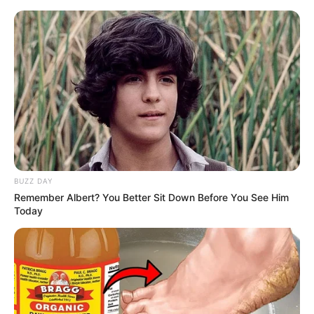
Viva Decora
8. Areca
BUZZ DAY
Embora essa espécie se desenvolva bem quando
Remember Albert? You Better Sit Down Before You See Him
exposta ao sol, suas folhas ficam mais verdes
Today
quando elas são mantidas a meia-sombra.