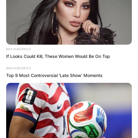
BRAINBERRIES
If Looks Could Kill, These Women Would Be On Top
BRAINBERRIES
Top 9 Most Controversial 'Late Show' Moments
Viva Decora
3. Caso o vaso de planta seja grande, é necessário
que ele fique em um espaço que não atrapalhe a
circulação das pessoas na sala. Ele deve ficar, de