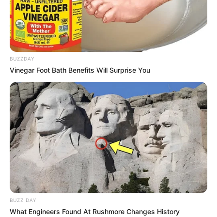
BUZZDAY
Vinegar Foot Bath Benefits Will Surprise You
Tua Casa
9. Jiboia
Essa trepadeira é ideal para quem quer manter a
casa bem natural e verde.
BUZZ DAY
What Engineers Found At Rushmore Changes History