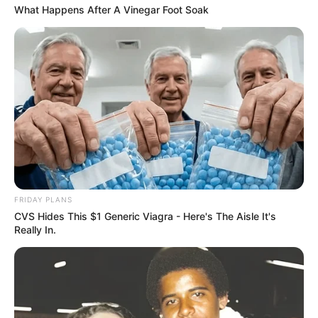
What Happens After A Vinegar Foot Soak
Decor Fácil
4. Orquídea
FRIDAY PLANS
CVS Hides This $1 Generic Viagra - Here's The Aisle It's
As orquídeas deixam o ambiente mais elegante.
Really In.