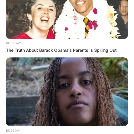
BUZZDAY
The Truth About Barack Obama's Parents Is Spilling Out
Decor Fácil
5. Lírio da paz
Essa planta cai super bem em ambientes mais
cleans
.
BUZZDAY