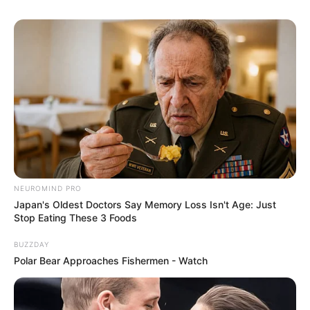
Tua Casa
10. Costela-de-adão
Seu crescimento é rápido e constante. Por isso
apenas opte por colocá-la na sala caso esse
NEUROMIND PRO
cômodo seja espaçoso.
Japan's Oldest Doctors Say Memory Loss Isn't Age: Just
Stop Eating These 3 Foods
BUZZDAY
Polar Bear Approaches Fishermen - Watch