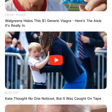
FRIDAY PLANS
Walgreens Hides This $1 Generic Viagra - Here's The Aisle
It's Really In.
Decor Fácil
12. Ripsalias
Essa é uma ótima espécie para quem não tem
muito espaço.
BUZZ DAY
Kate Thought No One Noticed, But It Was Caught On Tape