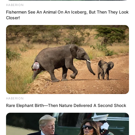
HABERION
Fishermen See An Animal On An Iceberg, But Then They Look
Closer!
Viva Decora
HABERION
Rare Elephant Birth—Then Nature Delivered A Second Shock
6. Caso a sua casa ou apartamento não receba
muita luz solar, opte por plantas que resistam à
sombra ou meia-sombra, como as samambaias e
a ráfis.