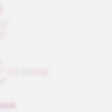
DIGESTIVE HEALTH US
e Trick Helps
The Hemorrhoids Secret