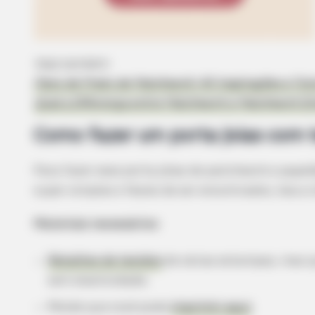
Veja também
Pano de Prato de Patchwork: 40 Inspirações e Tuto
Qual a Diferença entre Patchwork e Patchwork E
Como fazer um porta joias com 
Para fazer esse porta jóias de patchwork e papelã
super simples e fáceis de ser encontrados, leia a l
Materiais necessários:
Retalhos de tecidos
de várias estampas, mas q
sem elasticidade;
Molde que você pode
imprimir aqui
;