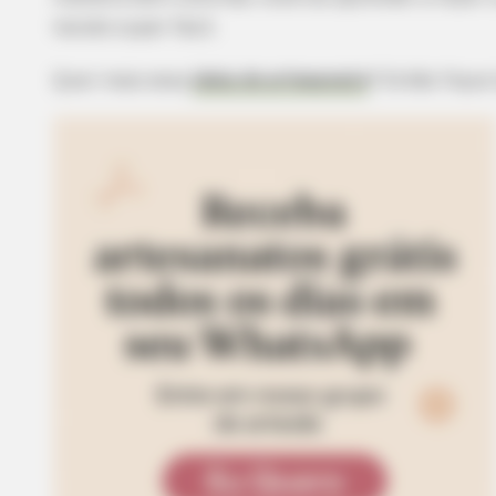
tecido super fácil.
Quer mais essa
ideia de artesanato
? Então fique