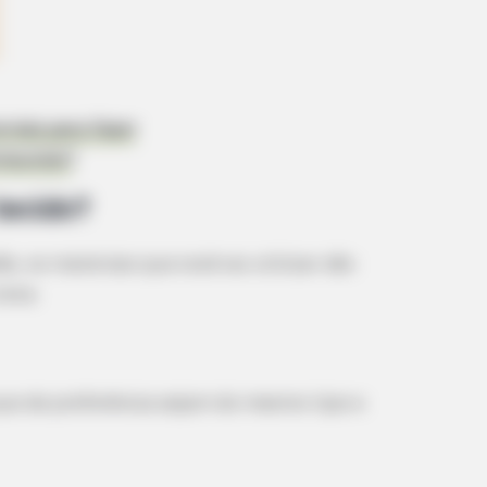
riais para Fazer
mbutido?
tecido?
o, os materiais que você vai utilizar são
ista:
ue de preferência sejam do mesmo tipo e