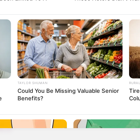
TAYLOR SHUMAN
RURA
Could You Be Missing Valuable Senior
Tir
e
Benefits?
Col