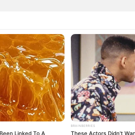
alinhavar o papelão)
BRAINBERRIES
Been Linked To A
These Actors Didn't Wan