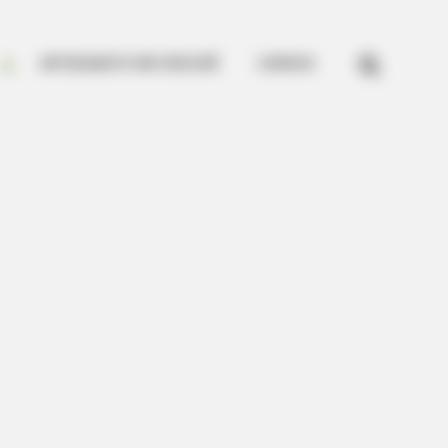


ARTESANATO EM CROCHÊ
CURSOS