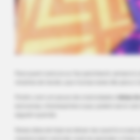
Para quem costura ou faz patchwork, sempre é 
retalhos de tecido, que muitas vezes vão para o l
Porém, com um pouco de criatividade e
ideias d
exclusivas, interessantes e que, podem servir 
alguém querido.
Nossa ideia de hoje vai deixar seu quarto e suas
maneira bem colorida: você vai aprender a fazer