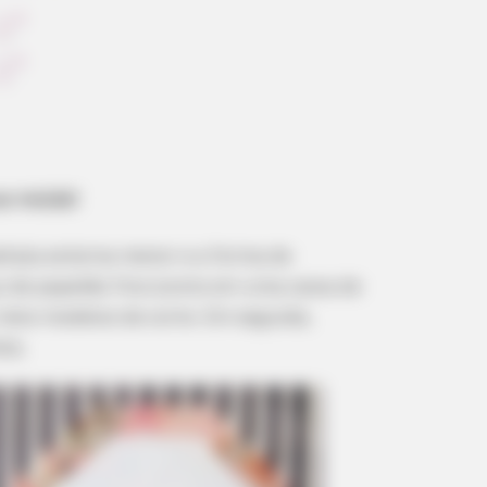
HABERION
HABE
ut
Video Of Giant Anaconda Is Going
Rem
Viral All Over The World. Watch
Sit
ao molde!
tala externa menor e a forma de
o de papelão fino (como em uma caixa de
 dois modelos de corte. Em seguida,
la;