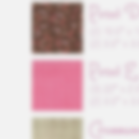
VARICOSE VEINS RELIEF
Bulging Varicose Veins? This Simpl