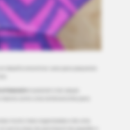
um desafio encontrar usos para pequenos
ixo.
e artesanato
é possível criar peças
até mesmo como uma lembrancinha para
 joias muito mais organizadas e de uma
 um porta jóias de patchwork de papelão e