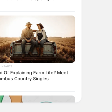
L HEARTS
ed Of Explaining Farm Life? Meet
umbus Country Singles