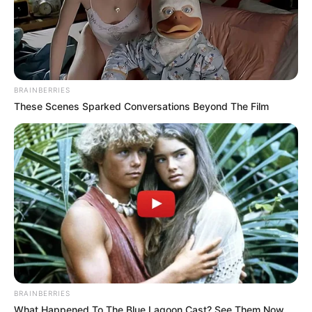
BRAINBERRIES
These Scenes Sparked Conversations Beyond The Film
BRAINBERRIES
Brit
What Happened To The Blue Lagoon Cast? See Them Now