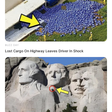
Veja agora dois vídeos que mostram como pode
ser simples transformar um pote em algo
bastante útil.
Além de aprender, inspire para criar outras peças.
BUZZ DAY
Lost Cargo On Highway Leaves Driver In Shock