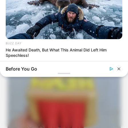
BUZZ DAY
Pinchsioncreations
He Awaited Death, But What This Animal Did Left Him
Speechless!
Before You Go