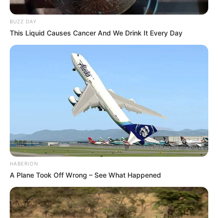
BUZZ DAY
This Liquid Causes Cancer And We Drink It Every Day
HABERION
A Plane Took Off Wrong – See What Happened
Mães brasileiras