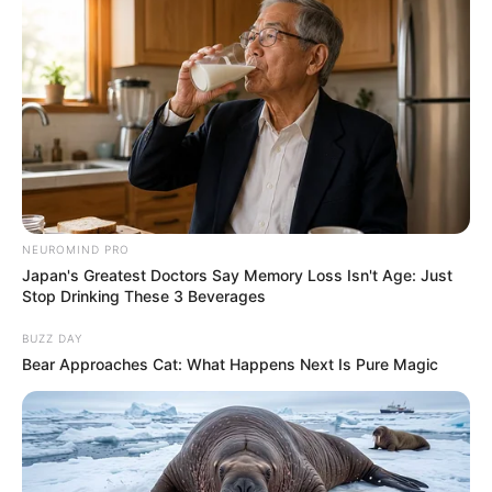
Solteiras noivas casadas
Para crianças
NEUROMIND PRO
As crianças também merecem um organizador
Japan's Greatest Doctors Say Memory Loss Isn't Age: Just
personalizado ou até mesmo um brinquedo novo
Stop Drinking These 3 Beverages
feito de pote de sorvete.
BUZZ DAY
Bear Approaches Cat: What Happens Next Is Pure Magic