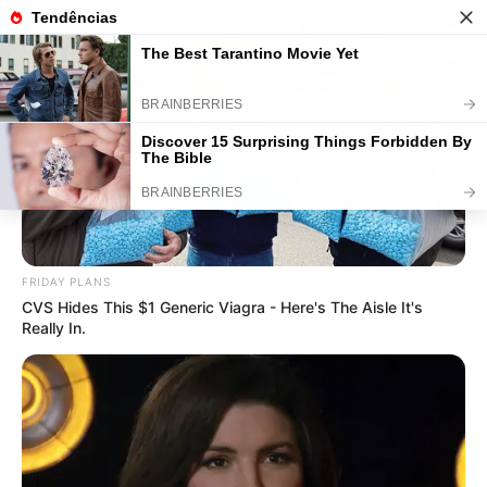
Artesanato com Pote de Sorvete:
31 Ideias pra Decorar e Organizar a
Casa
FRIDAY PLANS
Save
CVS Hides This $1 Generic Viagra - Here's The Aisle It's
Really In.