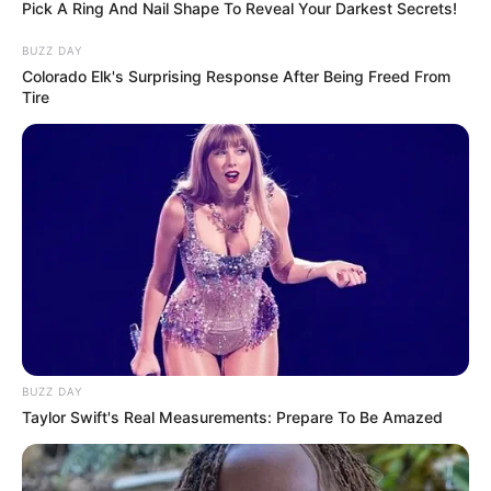
Pick A Ring And Nail Shape To Reveal Your Darkest Secrets!
Mas também em aniversários e até mesmo
BUZZ DAY
casamentos.
Colorado Elk's Surprising Response After Being Freed From
Tire
BUZZ DAY
Taylor Swift's Real Measurements: Prepare To Be Amazed