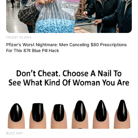
FRIDAY PLANS
Pfizer's Worst Nightmare: Men Canceling $80 Prescriptions
For This 87¢ Blue Pill Hack
BHG
Lembrancinhas
Essas embalagens são muito utilizadas em
escolas para fazer lembrancinhas em datas
especiais.
BUZZ DAY