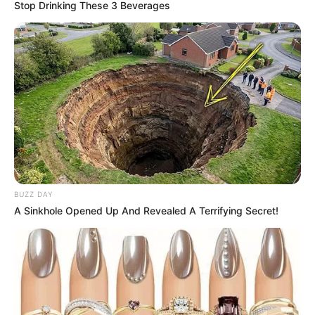
Stop Drinking These 3 Beverages
Porém, esse é um recipiente que pode ser
utilizado para vários fins, inclusive com
acabamentos que os deixem com uma aparência
totalmente nova.
E que não fique aparente que aquela peça é um
simples
pote de sorvete
.
BUZZ DAY
A Sinkhole Opened Up And Revealed A Terrifying Secret!