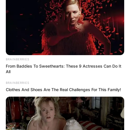
TopBuzz
Embalagem de presente
Pode parecer estranho, mas essas embalagens
BRAINBERRIES
From Baddies To Sweethearts: These 9 Actresses Can Do It
são ótimas para protegerem presentes.
All
Principalmente se for algo frágil ou se alguém
BRAINBERRIES
Clothes And Shoes Are The Real Challenges For This Family!
for presentear o outro com uma guloseima.