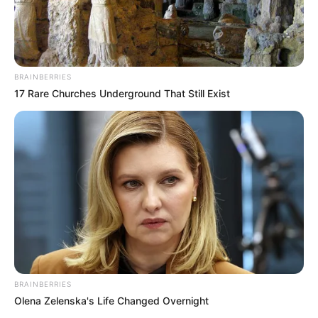
BRAINBERRIES
17 Rare Churches Underground That Still Exist
Thektchn
BRAINBERRIES
Olena Zelenska's Life Changed Overnight