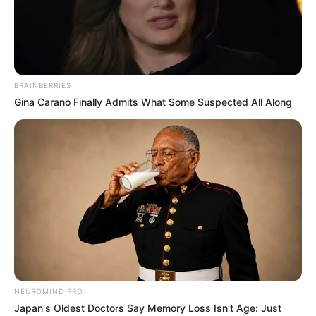
BRAINBERRIES
Gina Carano Finally Admits What Some Suspected All Along
Os
potes de sorvete
geralmente são reutilizados
para guardarem alimentos, principalmente os
que precisam ir à geladeira.
Além disso, são utilizados também como vasos
NEUROMIND PRO
Japan's Oldest Doctors Say Memory Loss Isn't Age: Just
de planta e como pequenos organizadores.