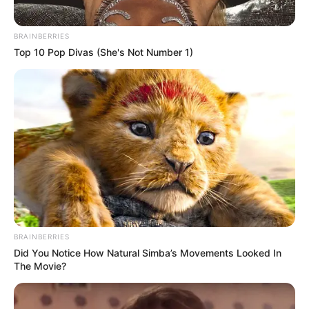
YouTube
BRAINBERRIES
Top 10 Pop Divas (She's Not Number 1)
Vasos de planta
Esse é um
artesanato com pote de sorvete
bem
comum.Porém, você pode dar um acabamento
muito mais bonito para o seu vaso, combinando
com o ambiente.
BRAINBERRIES
Did You Notice How Natural Simba’s Movements Looked In
The Movie?