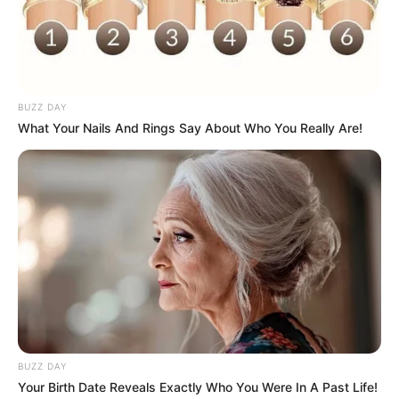
BUZZ DAY
What Your Nails And Rings Say About Who You Really Are!
Para mostrar algumas das possibilidades do
artesanato com pote de sorvete,
separamos 31
ideias e inspirações.
E também alguns vídeos ensinando a fazer
algumas peças interessantes.
Veja também:
BUZZ DAY
Vidros Decorados: 38 Ideias + Passo a Passos para
Your Birth Date Reveals Exactly Who You Were In A Past Life!