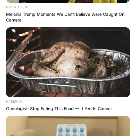
INSTANTHUB
Menina arteira by Eli
Melania Trump Moments We Can't Believe Were Caught On
Camera
Itens de costura
Quem nunca precisou de uma agulha e linha e
demorou para encontrar? Com um kit de costura
isso nunca mais vai acontecer.
Além do kit, o pote de sorvete também pode se
tornar um agulheiro e um organizador de
aviamentos.
HABERION
Oncologist: Stop Eating This Food — It Feeds Cancer