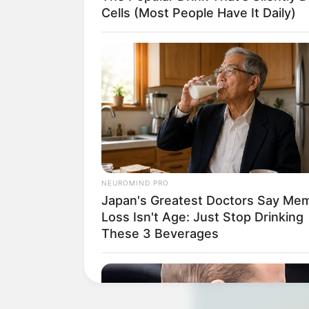
Cells (Most People Have It Daily)
1 Bastidor de 18 c
3 Réguas de madei
Pincel ou espuma
Tinta branca
Legos ou placa de
NEUROMIND PRO
Japan's Greatest Doctors Say Me
Cola para madeir
Loss Isn't Age: Just Stop Drinking
These 3 Beverages
Passo a passo