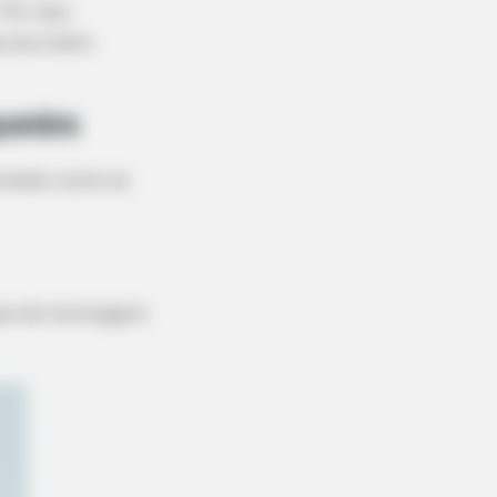
or isso,
, ela é bem
quedos
render como se
dicas de montagem