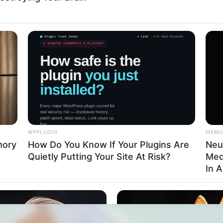
m de diâmetro (apenas a parte lisa)
ra ou recortes de MDF de até 20 cm
 plástico com relevos (opcional)
WPPLUGIN
MEMO
mory
How Do You Know If Your Plugins Are
Neu
a
Quietly Putting Your Site At Risk?
Med
In 