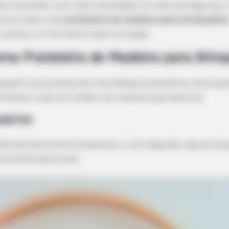
em se perder com mais facilidade no meio da bagunça. P
 como fazer uma
prateleira de madeira para brinquedos
 e possui um formato super arrojado.
ma Prateleira de Madeira para Brin
alguém que precisa de uma dessas prateleiras, bora ap
e deixar tudo em ordem, da maneira que deve ser.
sários
ateriais para este artesanato, e, em seguida, veja as 
ontramos para você.