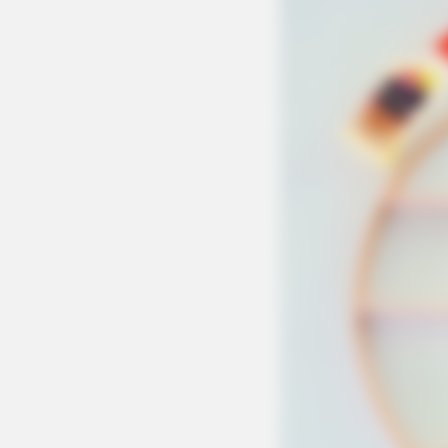
BUZZDAY
Embarrassing Prince William Mom
(Watch)