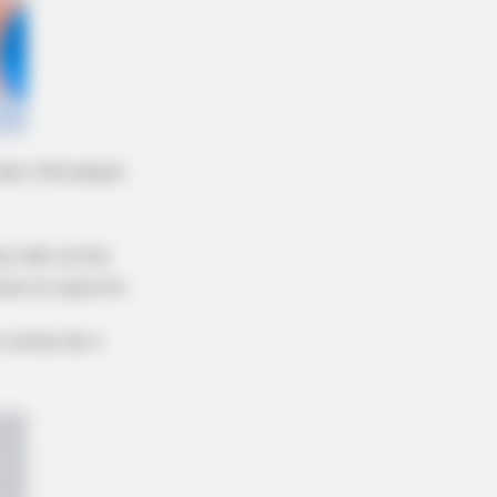
REE DEVICE
 Joint Pain Breakthrough
ryone's Waiting For
das três peças
ra não cortar
za no suporte.
 antes de ir