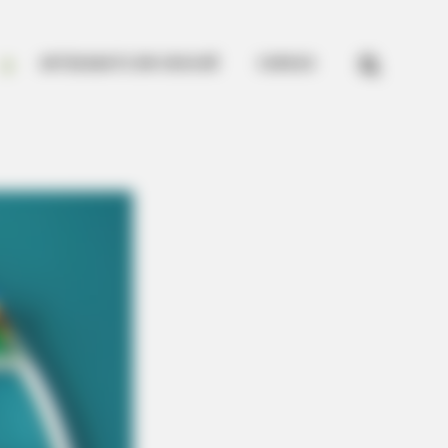


ARTESANATO EM CROCHÊ
CURSOS