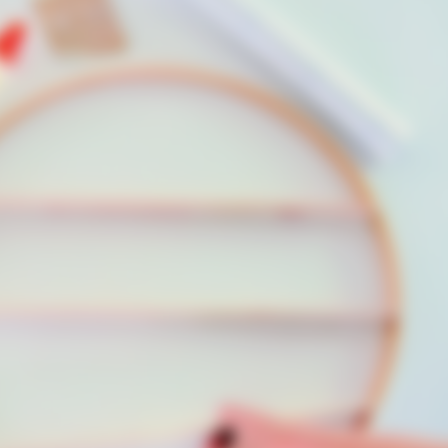
MFH
ent Caught On Camera
Willie Nelson's House Wi
Look