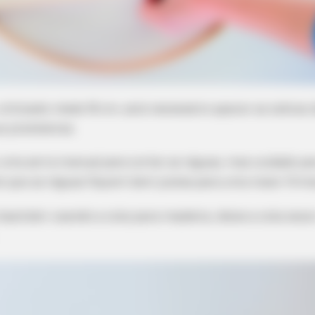
HABERION
PAINF
t
Remember Honey Boo Boo? Better To
The
Sit Down Before You See Her Now
Eve
utilizado mede 18 cm, será necessário aparar as sobras 
s prateleiras.
 uma serra manual para cortar as réguas, mas cuidado pa
e que as réguas fiquem bem justas para uma maior firme
 bastidor usando a cola para madeira, deixe a cola secar