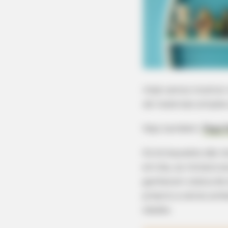
Hoje vamos mostrar
de materiais simples
Veja também:
Faça 
Os brinquedos são i
em dia, as miniatura
ganharam
status
de 
próprio a vários amb
idades.