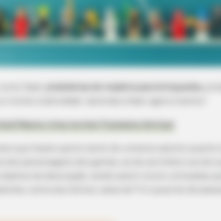
 como fazer
prateleiras de madeira para brinquedos
,
prod
 e muita criatividade. Aprenda a fazer agora mesmo!
Você Mesmo Uma Incrível Prateleira Vertical
tens que fazem parte tanto do universo adulto quanto d
s dos personagens dos games, as de carrinhos e as de s
objetos de decoração, sendo assim muito utilizadas pa
ientes, como escritórios, salas de TV e quartos de pess