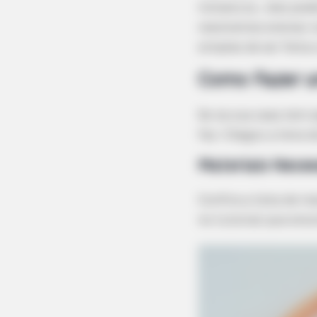
miniatura, eles pod
resolvemos ensinar
simples de ser feita
Como Fazer u
Se na sua casa tem 
faz. Chegou a hora d
Materiais Neces
Confira a lista de m
no tutorial que enc