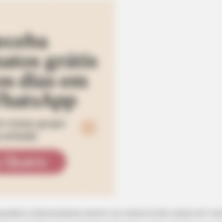
nquedos colecionáveis serem na maioria dos casos em t