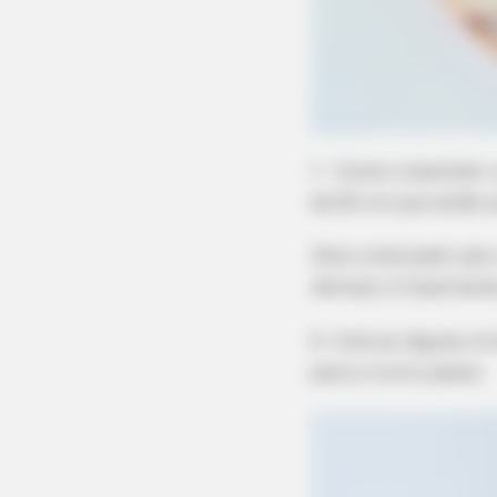
RADAR MEDIA
11 Stars Who Look Totally Differen
With Natural Hair
1 – Como o bastidor 
de 20 cm que serão a
Dica: você pode usar
demais; é important
2- Cole as réguas no
para o outro passo.