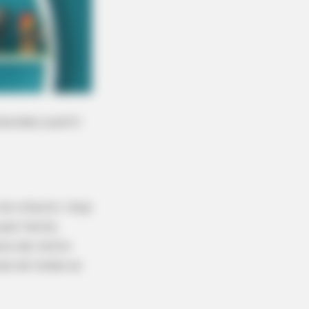
uzidas a partir
o infantil. Hoje
uper heróis
ra dar estilo
oas de todas as