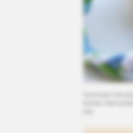
Temos aqui uma dica 
bonitas. Você també
elas.