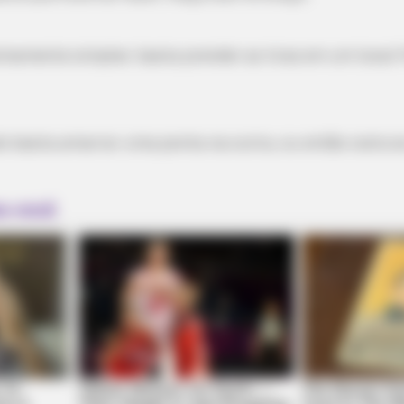
remamente simples: basta prender as tiras em um local
o basta amarrar uma ponta na outra, ou então costurar