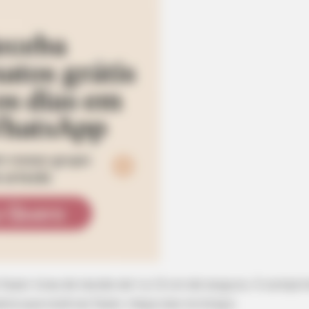
é fazer tiras de tecido de 1 a 1,5 cm de largura. O comp
ra que você vai fazer, meça isso no braço.