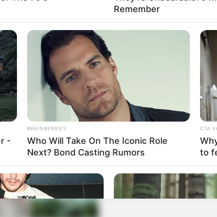
Remember
BRAINBERRIES
CTA F
r -
Who Will Take On The Iconic Role
Why 
Next? Bond Casting Rumors
to f