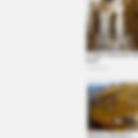
BRAINBERRIES
Is There An Intersex Whale? This
Finding Baffles Science