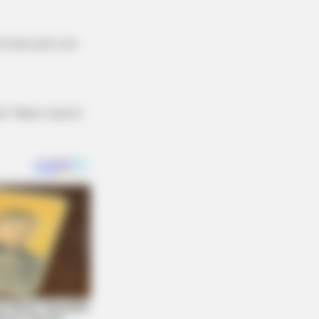
 firme com um
. Veja o que é