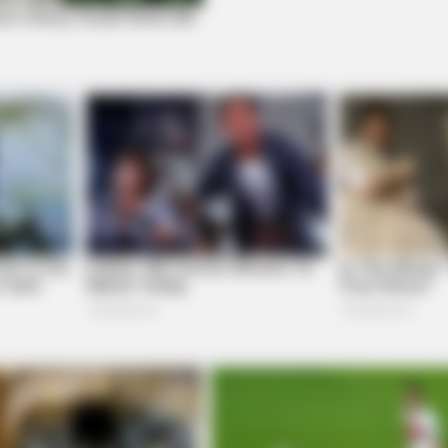
CTA LOVE
he Bible Condemns!
Why everything you tho
be wrong