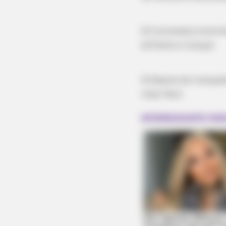
2) O processo é ext
alfinete e trançar
3) Depois de trançad
mais fácil.