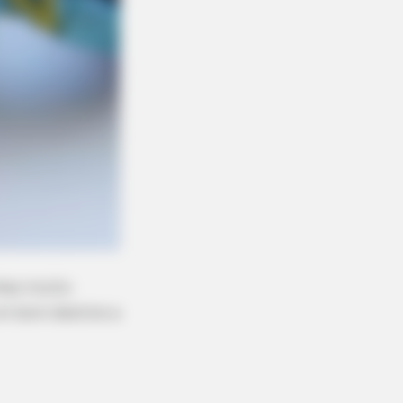
nhas muito
um bom destino a