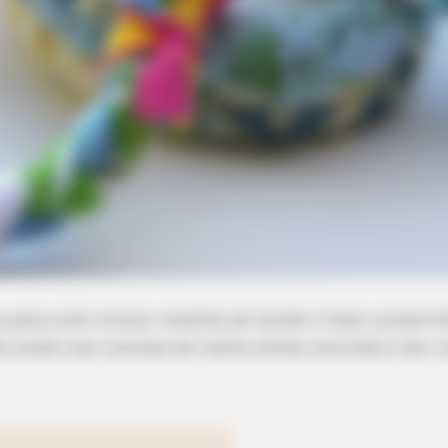
para você utilizar retalhos de tecido e fazer pulseiri
m pode usar camisas de malha velhas coloridas e dar 