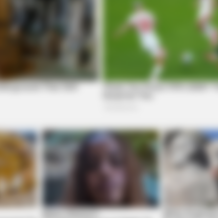
BRAINBERRIES
BRAIN
The Truth Will Finally Set Gina Carano
Gue
Free
Wro