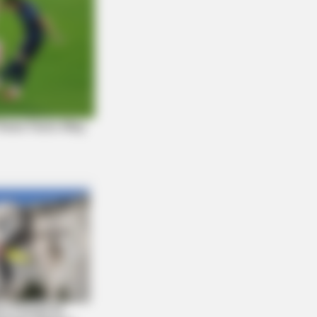
BERRIES
ss Their Job — Most People Get It
ng