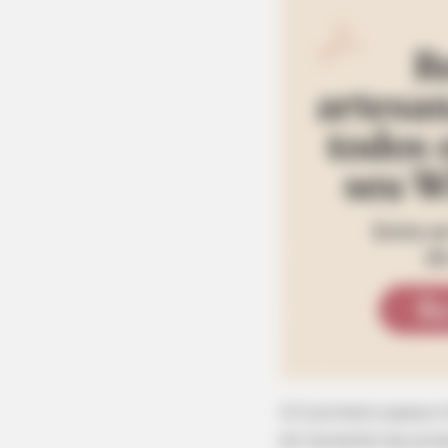
1) O primeiro passo 
do tamanho da pulsei