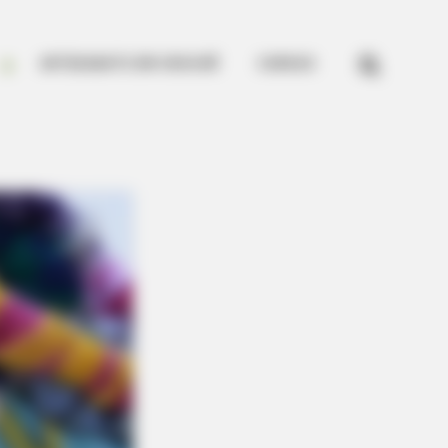


ARTESANATO EM CROCHÊ
CURSOS