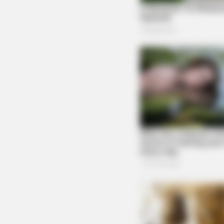
BRAINBERRIES
Unveiling Hypocrisy: 15 Taboos T