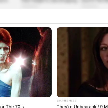
BRAINBERRIES
or The 70's
They're Unbearable! 9 M