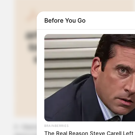
Before You Go
BRAINBERRIES
2 – Depois de colado do lado de fora, vire o pedaç
The Real Reason Steve Carell Left 