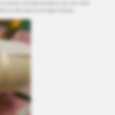
e enrole-o do lado de dentro do rolo. Você
ho correto para a forração interna.
BRAINBERRIES
ipped Through Anyway
Disney Princesses: Whic
Prefer?