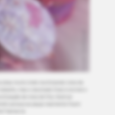
jóias muito lindo reutilizando rolos de
rabalho, mas o resultado final é incrível e
tilização de rolos de fita. Você vai
indin porque as peças realmente ficam
o? Vamos lá.