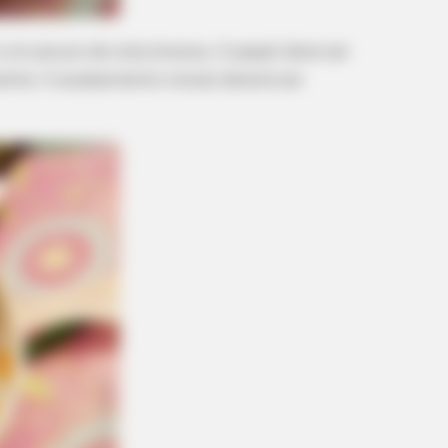
BRAINBERRIES
BRAIN
 um pouco de cola branca. O papel deve ser
Have
These 9 Actresses Will Make You
Ico
ente. O acabamento inicial deverá ser
Rethink Good And Evil!
We'
BRAINBERRIES