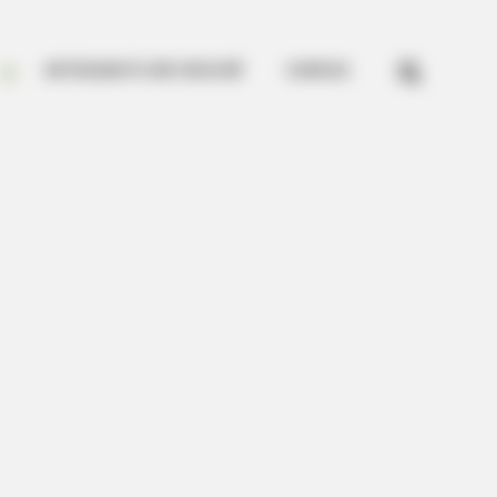


ARTESANATO EM CROCHÊ
CURSOS