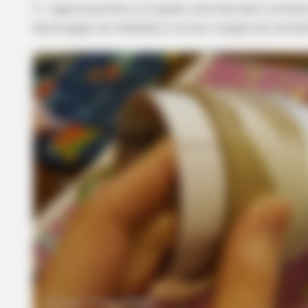
3 – Agora escolha um papel colorido bem mimoso 
deve pegar as medidas e cortar o papel do taman
BRAINBERRIES
Too Hot For TV? These Scenes Sl