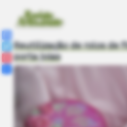
Reutilização de rolos de 
Facebook
porta joias
Twitter
Pinterest
Share