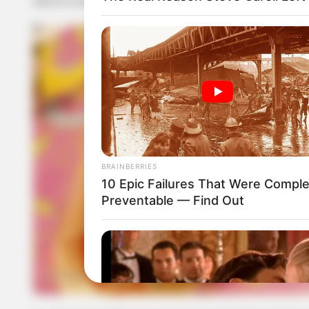
dentro do rolo. O resultado será esse abaixo.
BRAINBERRIES
10 Epic Failures That Were Comple
Preventable — Find Out