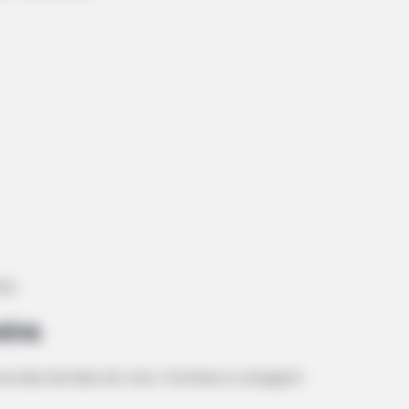
a).
siva
uma das bordas do rolo. Comece a colagem