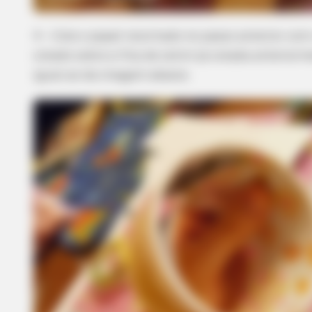
BRAINBERRIES
4 – Cole o papel recortado no passo anterior com
Tropes Hollywood Invented That 
colado sobre a fita de cetim já colada anteriorm
Nothing To Do With Reality
igual ao da imagem abaixo.
BRAINBERRIES