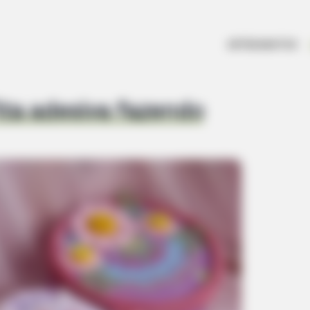
ARTESANATOS
fita adesiva fazendo