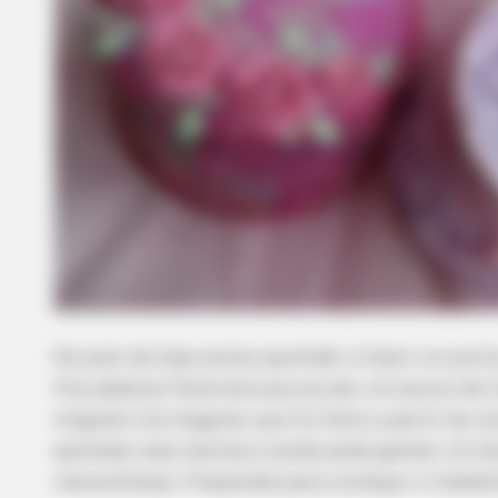
No post de hoje vamos aprender a fazer um porta 
fita adesiva! Você verá que vai dar um pouco de t
ninguém irá imaginar que foi feito a partir da reu
aprender essa técnica e ainda pode ganhar um d
maravilhosas. Preparada para começar o trabalh