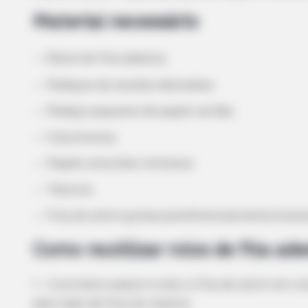
Material necessário
Rolos de fita adesiva;
Pedaços de tecidos delicados;
Pedaço pequeno de papel cartão;
Cola branca;
Papéis coloridos mimosos;
Tesoura;
Fita de cetim grossa (preferencialmente branc
Como reutilizar rolos de fita ade
1 – O primeiro passo é colar a fita de cetim em 
pelo lado de fora do mesmo.