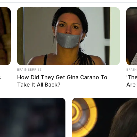
 não é mesmo?
 própria ou para vender e ganhar muito
HABERION
icos de
short de crochê para praia
para você
nhabited Island!
Born Without Limbs An
á?
Inspires Millions
BRAINBERRIES
BRAIN
so, receitas e gráficos
s
How Did They Get Gina Carano To
'Th
Take It All Back?
Are
HABERION
HABE
at
Look At Your Nails: An Important Sign
Rar