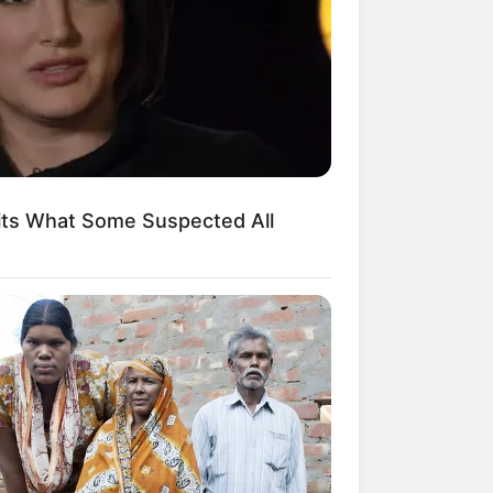
ivered A Second Shock
its What Some Suspected All
t Rushmore Changes History