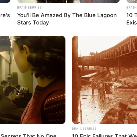
BRAINBERRIES
BRAIN
re's
You'll Be Amazed By The Blue Lagoon
10 
Stars Today
Exis
 pode ser mais interessante assistir a
amente o passo a passo e os pontos
 a passos incríveis de
short de crochê para
BUZZ DAY
RADA
k
Troy Aikman's And His Lover Whom
New
You'll Easily Recognize
Sur
etirado do
canal Crochê1PoucoMais
.
 os pontos mais básicos do crochê e ainda
BRAINBERRIES
 Secrets That No One
10 Epic Failures That W