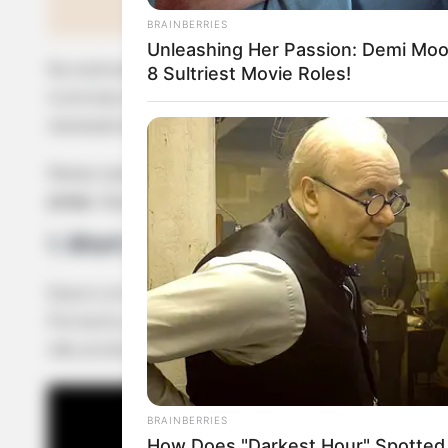
BRAINBERRIES
Unleashing Her Passion: Demi Moo
8 Sultriest Movie Roles!
Se você está iniciando no crochê por agora, então
tutoriais em vídeos, pois eles ensinam detalhad
necessários para a execução da peça.
Nesse caso, vamos logo começando por dois passo
BUZZ DAY
praia
. Veja só:
Kate Middleton's Daring Outfit Too
Prince William's Breath Away
1. Short de crochê rápido e fácil
Esse é um modelo bem simples e fácil de fazer, r
Portanto, é uma ótima pedida para quem conhece
não produziu muitas peças com essa técnica.
BRAINBERRIES
How Does "Darkest Hour" Spotted