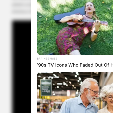
passo a passo a seguir, retirado do canal
Ina Cro
ensina a fazer uma saída de praia em duas cores, 
BRAINBERRIES
’90s TV Icons Who Faded Out Of 