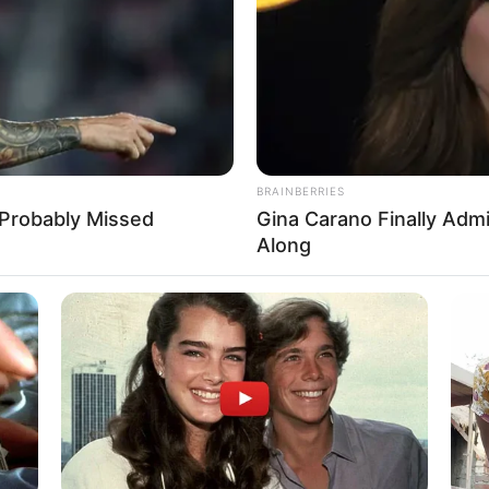
Del
praia: passo a passo,
BRAINBERRIES
 Probably Missed
Gina Carano Finally Adm
Along
BUZZ DAY
tantly Regretted It!
What Engineers Found A