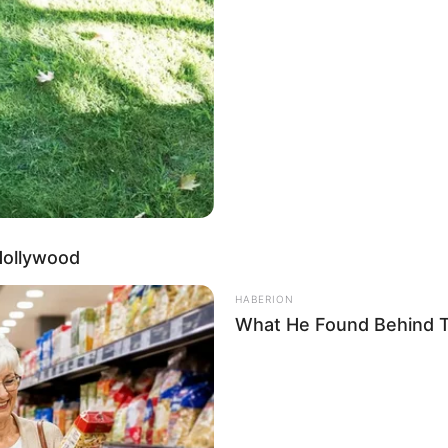
chê Mania
, vai ser perfeito! Afinal, ele
com detalhes incríveis.
Hollywood
HABERION
What He Found Behind T