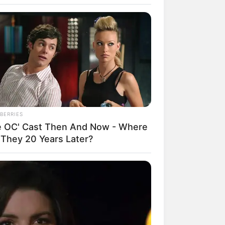
d Abandoned As A Baby Now
BERRIES
e OC' Cast Then And Now - Where
 They 20 Years Later?
RION
e Elephant Birth—Then Nature