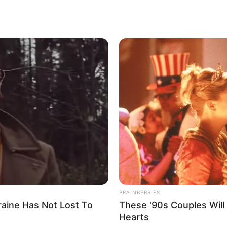
Sec
Ice
GLYCOGEN SUPPORT
t
Eat This Daily To Keep Sugar Below
100
s
s deste verão e tem feito muito sucesso
 charmoso, ele pode ser usado como uma
BRAINBERRIES
raine Has Not Lost To
These '90s Couples Will 
ara qualquer lugar após a praia, como um
Hearts