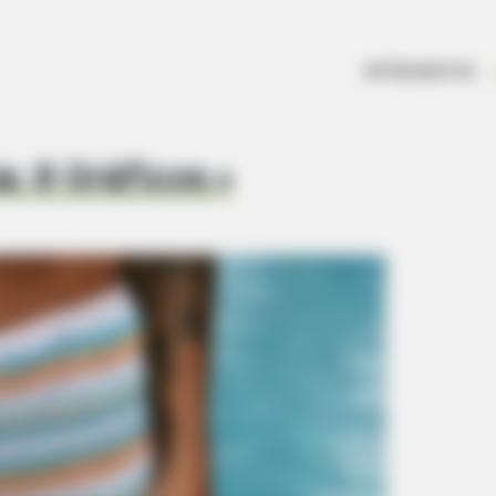
ARTESANATOS
: 8 Gráficos +
TAYLOR SHUMAN
 After What I Found On
The Senior Checklist E
HABE