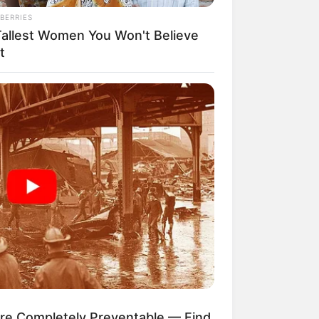
BERRIES
Tallest Women You Won't Believe
t
R MEDIA
 Photos Of Female Soldiers - 5
prising Details Emerge
ere Completely Preventable — Find