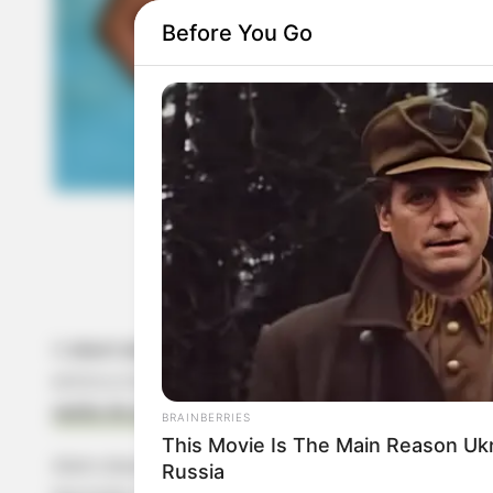
Before You Go
RURAL HEARTS
Tired Of Explaining Farm Life? Mee
Columbus Country Singles
Fashion
Bubble
O
short de crochê para praia
é uma das tendência
entre a mulherada. Isso porque, além de lindo e
saída de praia de crochê
super prática.
BRAINBERRIES
This Movie Is The Main Reason Uk
Além disso, com um short desses, é possível ir p
Russia