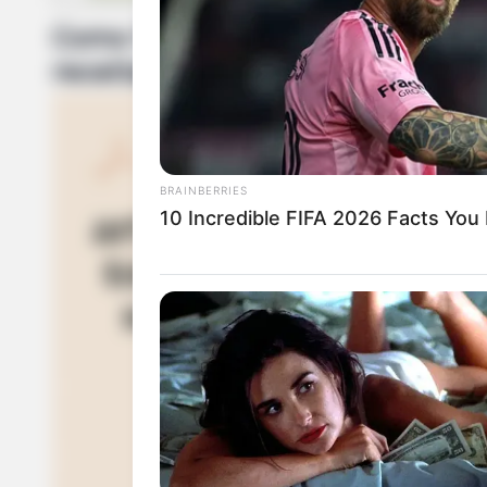
Happened
Como fazer short de crochê para 
receitas e gráficos
BRAINBERRIES
10 Incredible FIFA 2026 Facts You
HABERION
He Opened The Secret Door And Ins