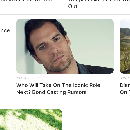
Out
ance
BRAINBERRIES
BRAIN
Who Will Take On The Iconic Role
Dis
Next? Bond Casting Rumors
On 
u seja, mais elaborado e descolado, então o