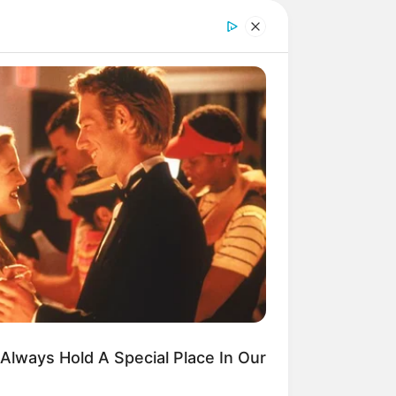
ret City Hidden Under Greenland
 Found After 60 Years!
Always Hold A Special Place In Our