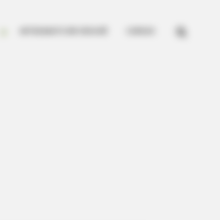


ARTESANATO EM CROCHÊ
CURSOS
veryone Should Read
RION