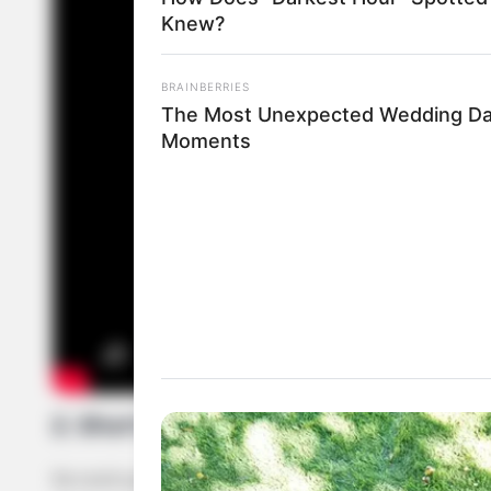
Knew?
BRAINBERRIES
The Most Unexpected Wedding D
Moments
2. Short de crochê blogueirinha
Se você quiser um short no estilo blogueirinha, o