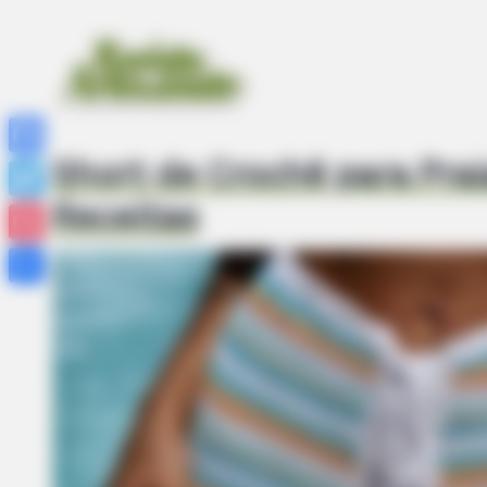
Short de Crochê para Praia
Facebook
Receitas
Twitter
Pinterest
Share
FRIDAY PLANS
ER Doctor: "I Threw Out My Viagra
CVS Aisle 7"