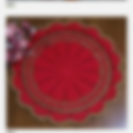
Elo7
BUZZ DAY
Dolly Parton Has Been Dating Him All Along