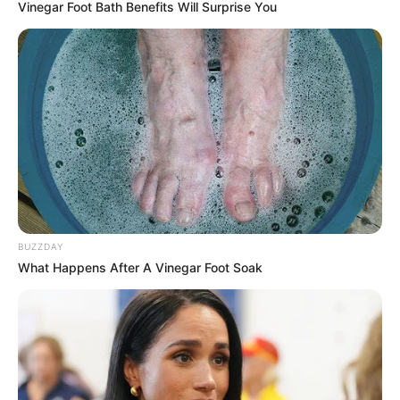
Vinegar Foot Bath Benefits Will Surprise You
Isso porque, além da sua função decorativa,
capaz de deixar qualquer convidado de queixo
caído, o sousplat é muito funcional durante as
refeições, uma vez que serve como suporte para
os pratos, protegendo, assim, a toalha de mesa.
Portanto, como sabemos que esse é um
importante item para a composição das mesas,
separamos um simples passo a passo de
sousplat
BUZZDAY
natalino
em crochê e diversas inspirações desse
What Happens After A Vinegar Foot Soak
lindo artigo.
Assim, a tão aguardada ceia e confraternização
com os amigos e familiares será marcada por
muita beleza, organização e, até mesmo,