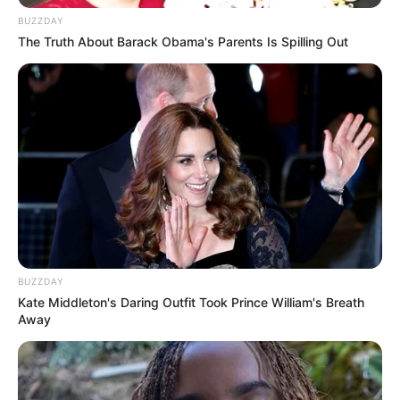
BUZZDAY
The Truth About Barack Obama's Parents Is Spilling Out
Viu como é bem simples fazer um maravilhoso
sousplat
? Então agora é hora de conferir outros
modelos desse artigo incrível para você se
inspirar e deixar a sua mesa natalina
surpreendente!
Cor única
Você pode investir na produção de um
sousplat
de crochê
de cor única. Nesse caso, as cores mais
BUZZDAY
usadas são o vermelho ou o verde, além das
Kate Middleton's Daring Outfit Took Prince William's Breath
diversas variações de tonalidades de ambos.
Away