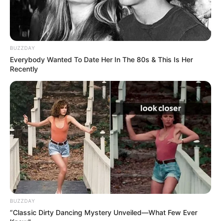
Elo7
BUZZDAY
Everybody Wanted To Date Her In The 80s & This Is Her
Recently
Save
BUZZDAY
“Classic Dirty Dancing Mystery Unveiled—What Few Ever