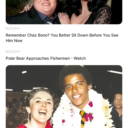
verde)
Fio Encanto (cor dourada)
Agulha para crochê 3,5mm
BUZZDAY
Remember Chaz Bono? You Better Sit Down Before You See
Cola adesiva instantânea
Him Now
Agulha de tapeçaria
BUZZDAY
Polar Bear Approaches Fishermen - Watch
Agora, basta seguir o tutorial do vídeo abaixo!