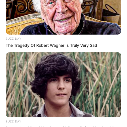
BUZZ DAY
The Tragedy Of Robert Wagner Is Truly Very Sad
E
lo7
BUZZ DAY