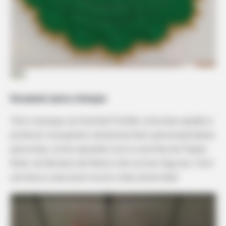
Elo7
Sousplat para crianças
Tem crianças na família? Então uma boa opção é
produzir sousplats natalinos bem personalizados
para elas, como aqueles com a carinha do Papai
Noel, do Boneco de Neve e de outras figuras. Com
certeza a ceia será muito mais divertida!