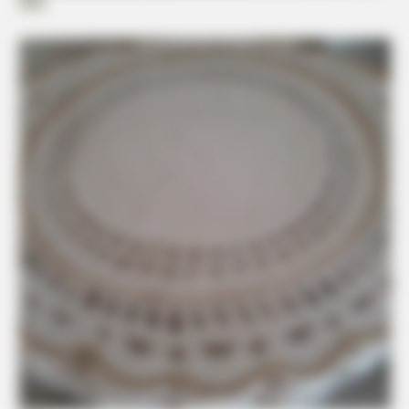
Elo7
HABERION
Nicole Kidman Finally Admits What We All Suspected
BRAINBERRIES
The Unhinged 1970 Oscar Photo They Tried To Bury: Look
Closely At His Tie