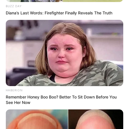
BUZZ DAY
Diana’s Last Words: Firefighter Finally Reveals The Truth
Elo7
HABERION
Remember Honey Boo Boo? Better To Sit Down Before You
See Her Now