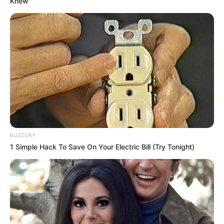
Knew"
Elo7
Mas nada te impede de deixar a criatividade fluir
e apostar em outras cores também, como o
branco.
BUZZDAY
1 Simple Hack To Save On Your Electric Bill (Try Tonight)