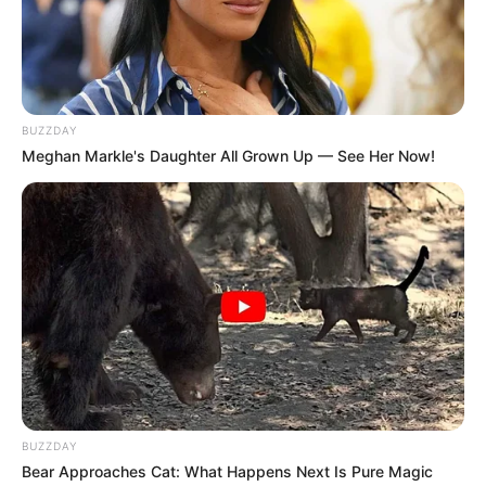
sofisticação.
BUZZDAY
Meghan Markle's Daughter All Grown Up — See Her Now!
BUZZDAY
Bear Approaches Cat: What Happens Next Is Pure Magic