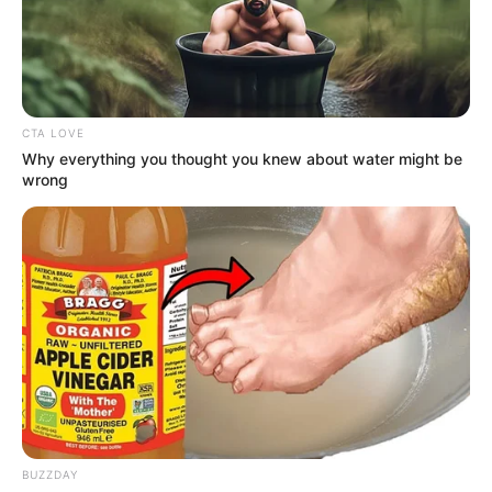
CTA LOVE
Why everything you thought you knew about water might be
wrong
Elo7
Se você gosta de crochetar e está pensando em
possíveis formas de decorar sua casa neste Natal,
saiba que o
sousplat natalino
é uma excelente
BUZZDAY
ideia para isso!