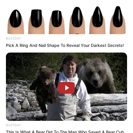
BUZZDAY
Pick A Ring And Nail Shape To Reveal Your Darkest Secrets!
Elo7
BUZZDAY
This Is What A Bear Did To The Man Who Saved A Bear Cub