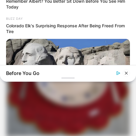
Remember Albert? You Better Sit Down Before You See Him
Today
BUZZ DAY
Colorado Elk's Surprising Response After Being Freed From
Tire
Elo7
Before You Go
BUZZ DAY
What Engineers Found At Rushmore Changes History