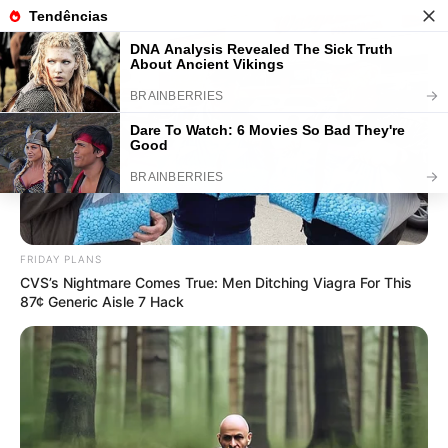
Sousplat Natalino em Crochê:
Passo a Passo Fácil para Decorar a
Mesa de Natal
FRIDAY PLANS
CVS’s Nightmare Comes True: Men Ditching Viagra For This
87¢ Generic Aisle 7 Hack