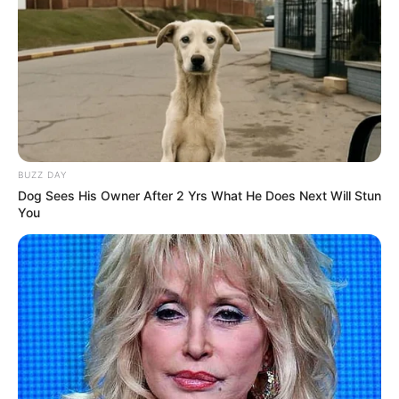
que é ótimo para aprender coisas diferentes,beijos
etudo de bom.
Simone
há 13 anos
Adoro croche, quero aprender muito com vocês!!
Obrigada e bom dia a todos!!
BUZZ DAY
maria do socorro araujo do nascimento
há 13 anos
Dog Sees His Owner After 2 Yrs What He Does Next Will Stun
You
Estou gostando de ver, muitas ideias proveitosas
maria joaquina giglioli
há 13 anos
Amei a almofada e a camiseta.Brigadão pela ideia.
maria geralda matias
há 13 anos
adoro receber novidades amo artesanato e
principamente essa blusa com fuxico ficou