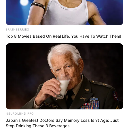
BRAINBERRIES
Top 8 Movies Based On Real Life. You Have To Watch Them!
Foto: http://www.eventoclick.pt/eventos-
pt/empresariais/um-evento-tapecaria-
NEUROMIND PRO
portuguesa-r.html
Japan's Greatest Doctors Say Memory Loss Isn't Age: Just
Stop Drinking These 3 Beverages