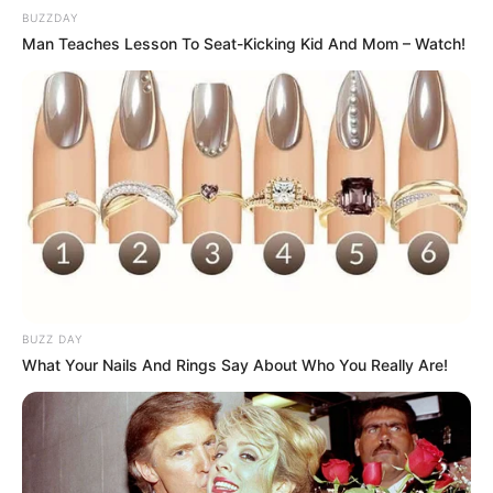
BUZZDAY
sem graça e deixá-la show. Parabéns a todas as
Man Teaches Lesson To Seat-Kicking Kid And Mom – Watch!
idéias
Matilde - Canitar/sp
há 13 anos
Adorei a blusa.Parabéns , as idéias são maravilhosas
e eu adoro artesanato.
eliane
há 13 anos
Muito bommmm!
sandra
há 13 anos
BUZZ DAY
What Your Nails And Rings Say About Who You Really Are!
Amei tudo. Maravilhoso
ROSELAINE
há 13 anos
EU AMO ARTESANATO EM GERAL, TDOS