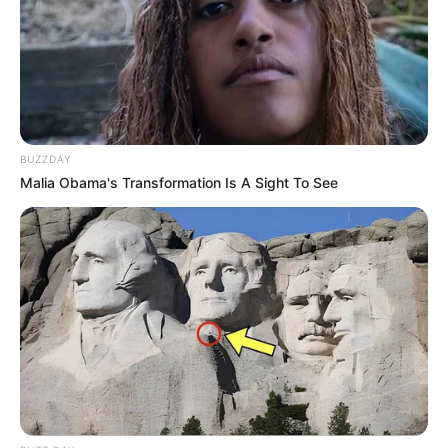
um e-mail para
a_blopes@hotmail.com
.
Um abraço,
Angélica Bonfiglioli Lopes
BUZZDAY
Malia Obama's Transformation Is A Sight To See