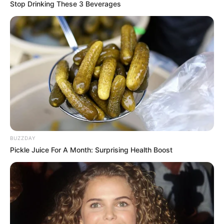
Stop Drinking These 3 Beverages
Flores ornamentais lindas
feitas com arame e tecido
Bolsinha diferente feita
com zíperes
BUZZDAY
Pickle Juice For A Month: Surprising Health Boost
Rosa feita com sianinha
para colocar onde quiser