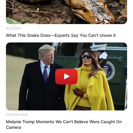
BUZZDAY
What This Snake Does—Experts Say You Can't Unsee It
INSTANTHUB
Melania Trump Moments We Can't Believe Were Caught On
Camera