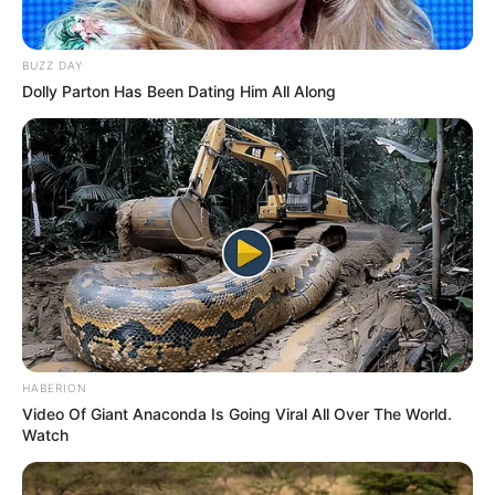
simplesmente maravilhosa , e com jornal , costumo
fazer decorando espelho de banheiro etc .
BUZZ DAY
Dolly Parton Has Been Dating Him All Along
sonia pimmel
há 13 anos
Adoro artesanato croche trico e tudo q vcs
apresentam mto obrigada pelas dicas maravilhosas
Nilza carneiro
há 13 anos
é tudo muito lindo e fácil de fazer… AMEIII
Roseli
há 13 anos
adoro ver as novidades que vcs postam,faço crochê e
HABERION
tricô,e outras coisas,amo de paixão bisbilhotar as
Video Of Giant Anaconda Is Going Viral All Over The World.
paginas da revista,vcs estão de parabéns.
Watch
marcia
há 13 anos