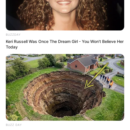
Customize uma blusa
simples com renda e flores
de tecido
BUZZDAY
Keri Russell Was Once The Dream Girl - You Won't Believe Her
Today
Deixe seu comentário
44 Comentários
BUZZ DAY