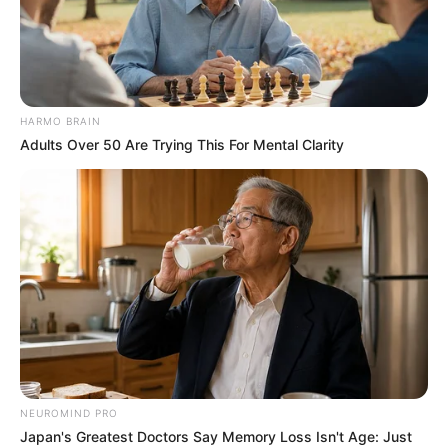
HARMO BRAIN
Adults Over 50 Are Trying This For Mental Clarity
Facebook
Twitter
Pinterest
Share
Revista Artesanato
26/03/2014
Recomendados para você
NEUROMIND PRO
Japan's Greatest Doctors Say Memory Loss Isn't Age: Just