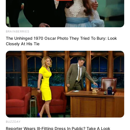
BRAINBERRIES
The Unhinged 1970 Oscar Photo They Tried To Bury: Look
Closely At His Tie
BUZZDAY
Reporter Wears Ill-Fitting Dress In Public? Take A Look