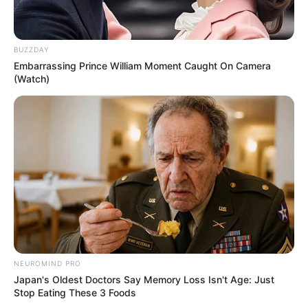
ana lucia lima dos santos
há 13 anos
adorei a ideia , além de lindoa aguça a criatividade
BUZZDAY
Embarrassing Prince William Moment Caught On Camera
ana lucia lima dos santos
há 13 anos
(Watch)
adorei a ideia , além de lindo a aguça a criatividade
Elza Ayub
há 13 anos
Gostei muito!
Gracias
Anselma Duarte
há 13 anos
Adoro Artesanato !!!! Muito show!!!
NEUROMIND PRO
Janilda
há 13 anos
Japan's Oldest Doctors Say Memory Loss Isn't Age: Just
Stop Eating These 3 Foods
Amoo artesanato e adoro customizar aquela blusa