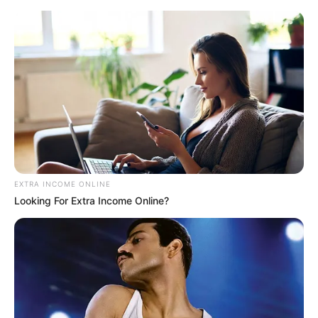
Tapeçaria bordada à mão em
talagarça, você se lembra?
EXTRA INCOME ONLINE
Looking For Extra Income Online?