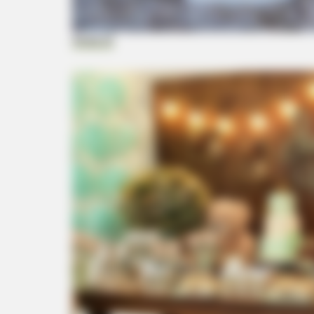
Moda 20
RURAL HEARTS
Farmers And Ranchers Near Colum
Here