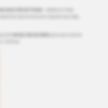
as para chá de fralda
– desde os mais
essencial para encontrar aquele que seja
vas de
temas chá de bebê
para que você se
. Confira!