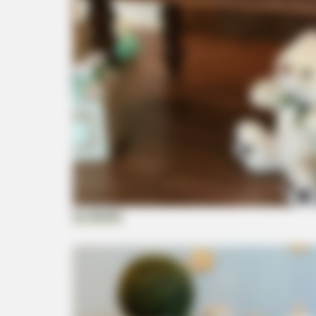
NEURO SHARP
Cognitive Decline Begins When
Seniors Say These 3 Phrases. (Se
Which Ones)
Eu Neném