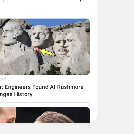
DAY
t Engineers Found At Rushmore
nges History