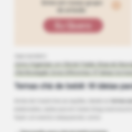
Veja também:
Como Organizar um Chá de Fralda: Dicas de Deco
Chá Revelação Cores Diferentes: 47 Ideias Incríveis
Temas chá de bebê
: 18 ideias pa
Antes de trazermos as opções, desde os
temas pa
elaborados, saiba que em nosso blog você encont
fazer um evento inesquecível, como: