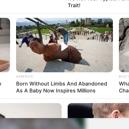
Trait!
HABERION
BUZZ 
w
Born Without Limbs And Abandoned
Wha
As A Baby Now Inspires Millions
Cha