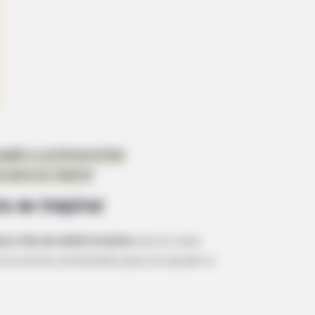
ração e Lembrancinhas
 para se Inspirar
ra se inspirar
ra chá de bebê simples
até os mais
ra outros conteúdos para te ajudar a