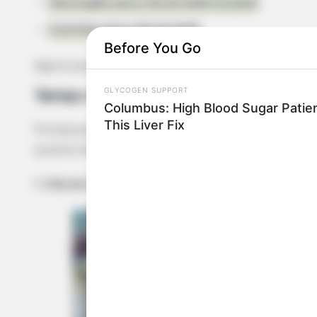
Decoração para chá de bebê simples
Convites para chá de bebê
Before You Go
Agora que você já sabe onde encontrar ideias par
GLYCOGEN SUPPORT
Temas chá de bebê unissex
Columbus: High Blood Sugar Patien
This Liver Fix
Primeiramente, trouxemos temas que podem ser 
quanto de meninos. São ideias super fofas e mui
1. Chá de bebê ursinho