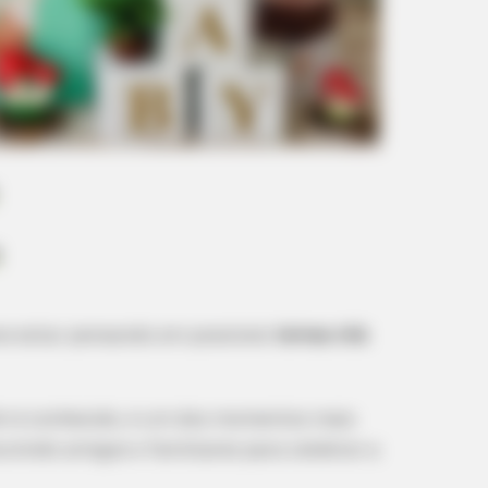
ve estar pensando em possíveis
temas chá
ém é conhecido, é um dos momentos mais
nindo amigos e familiares para celebrar a