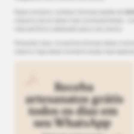
Nesse contexto, conhecer diversas opções de
tem
clássicos até as ideias mais contemporâneas – é 
mais perfeito e adequado para o seu evento.
Pensando nisso, trouxemos diversas ideias criati
inspire e faça desse momento ainda mais especial