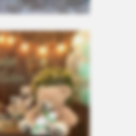
BUZZDAY
bus Are Already On
Embarrassing Prince Wi
(Watch)