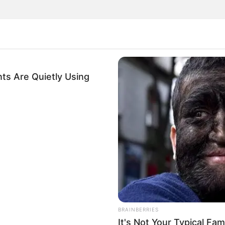
a fazer o seu chá, vamos aos temas!
ts Are Quietly Using
utilizados tanto em chás de meninas
to delicadas!
BRAINBERRIES
It's Not Your Typical Fa