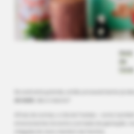
Mundo
das
Festas
Se você está grávida, então provavelmente já de
de bebê
, não é mesmo?
Afinal de contas, o chá de fraldas – como tamb
emocionantes durante a jornada da gestação, reu
chegada do novo membro da família.