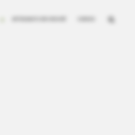


ARTESANATO EM CROCHÊ
CURSOS