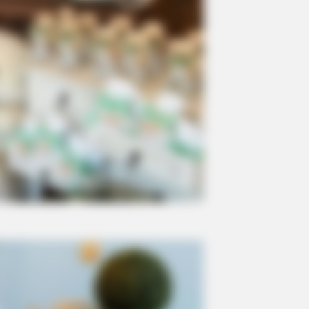
RADAR MEDIA
BUZZ 
New Photos Of Female Soldiers - 5
Tro
e
Surprising Details Emerge
You'