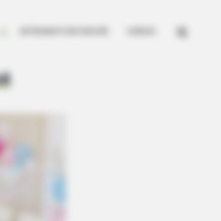


ARTESANATO EM CROCHÊ
CURSOS
bê