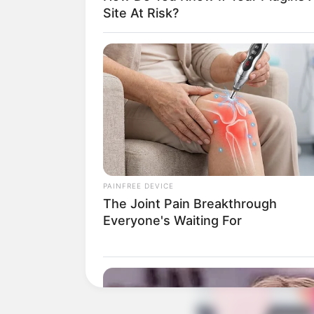
Site At Risk?
PAINFREE DEVICE
The Joint Pain Breakthrough
Everyone's Waiting For
vivadecora