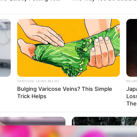
VARICOSE VEINS RELIEF
NEUR
Bulging Varicose Veins? This Simple
Jap
Trick Helps
Loss
The