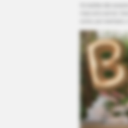
Os balões são acess
mais alto astral. Vo
como, por exemplo, 