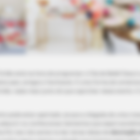
Então está na hora de programar o Chá de Bebê! Essa é
os pais, amigos e familiares. É uma forma de comemo
ntão, nada mais justo do que caprichar nesse evento. 
o pode estar apertado, já que a chegada de uma cria
o adquirir ou confeccionar elementos que sejam econôm
a.Por isso nós vamos te dar várias ideias de
decoração 