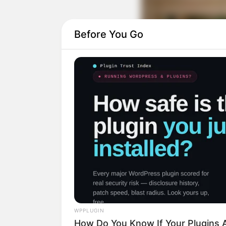
Before You Go
vivadecora
WPPLUGIN
How Do You Know If Your Plugins A