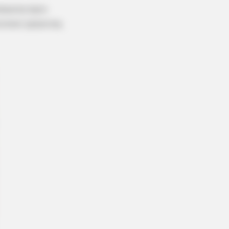
mbiente bem
crever palavras,