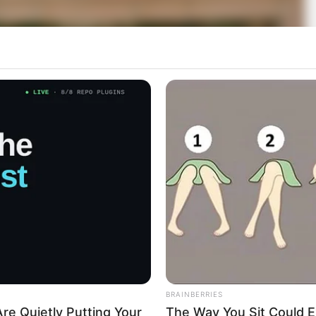
BRAINBERRIES
re Quietly Putting Your
The Way You Sit Could E