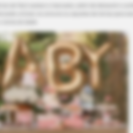
órios de fácil acesso e manuseio, além de deixarem o a
cê pode utilizar os comuns ou aqueles de letras para es
o nome do bebê.