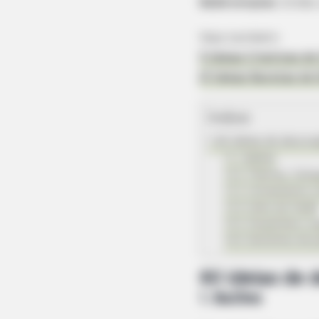
Bebê simples
. Então
Veja também:
5 Ideias Criativas d
21 Ideias Baratas d
Índice
60 ideias de decor
1. Balões
2. Plantas, folha
3. Artesanatos 
4. Bolo de fralda
5. Roupinhas e s
6. Bichinhos de p
60 ideias de 
1. Balões