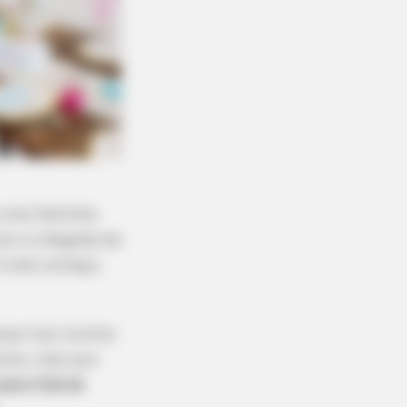
 uma festinha
rar a chegada da
E tudo começa
nça traz muitos
icos, mas que
para Chá de