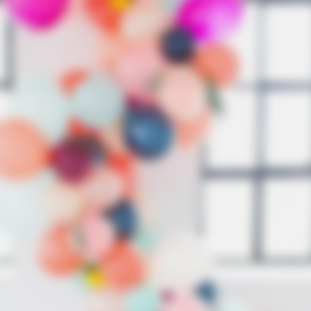
HABERION
To Sit Down Before You
Video Of Giant Anaconda 
Watch