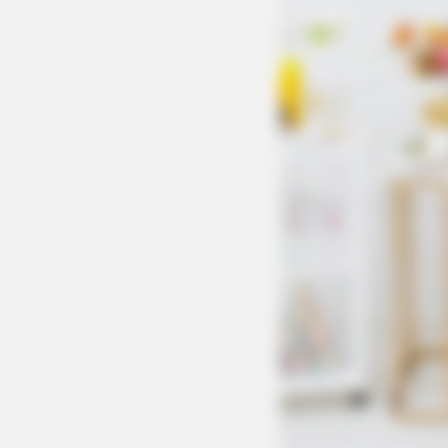
MEMORY HEALTH
The Popular Drink That's Silently
Destroying Your Brain Cells (Most
People Have It Daily)