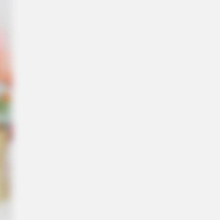
DAY
k Closer When You See Barron's
friend