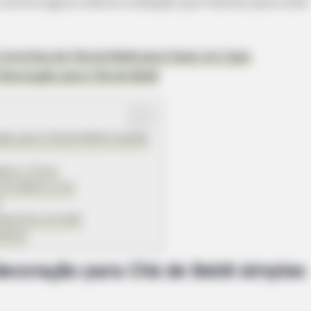
 confira agora mesmo a seleção que fizemos para você!
e Convites de Chá de Bebê para Fazer em Casa
e Decoração para Chá de Bebê
ação para Chá de Bebê simples
gens e flores
com papeis e EVA
apatinhos do bebê
elúcia
decoração para Chá de Bebê simples