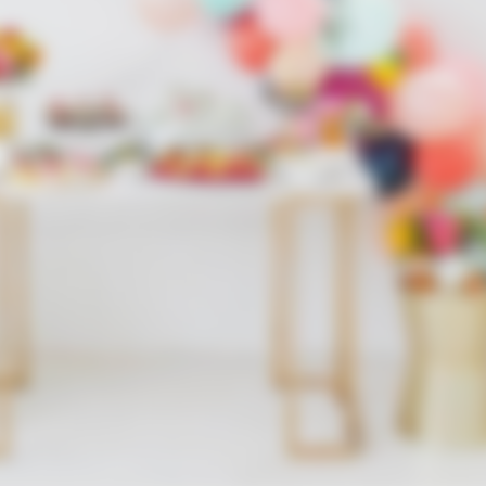
MEMORY HEALTH
BUZZ 
Neurologists Have Identified 7
Loo
Medications Now Linked To Brain Fog
Girl
In Adults Over 60