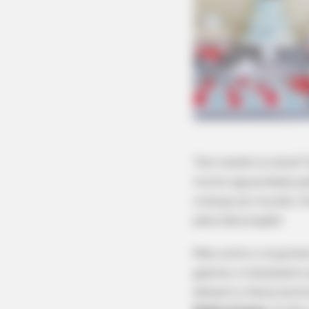
Tem neném à vista? 
muito aguardada pel
criança ao mundo. E
pela decoração!
Mas como o orçament
gastos, é necessári
deixem a festa bonit