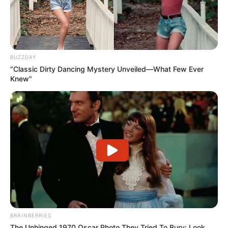
todo o bojo;
Você agora vai virar seu trabalho e comece
com um meio ponto alto no canto. 3
correntinhas . Pule os próximos 2 pontos e
BUZZDAY
“Classic Dirty Dancing Mystery Unveiled—What Few Ever
faça outro meio ponto alto no 3º ponto. Faça
Knew"
3 correntinhas, pule 2 pontos, meio ponto alto
no 3º ponto. Faça isso até chegar perto do
topo da bojo;
Quando você chegar a este ponto, então você
fará um meio ponto alto no espaço 2
correntinhas (observe onde a agulha aponta
acima). Em seguida, você fará 2 correntinha e
outro meio ponto alto no mesmo espaço da
segunda corrente;
Faça 3 correntinhas e continue pulando 2,
BRAINBERRIES
meio ponto alto no 3o, todo o caminho até a
The Unhinged 1970 Oscar Photo They Tried To Bury: Look