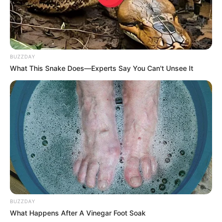
BUZZDAY
What This Snake Does—Experts Say You Can't Unsee It
Taylor Lynn
Agora você vai fazer 1 correntinha e girar seu
trabalho de forma que você trabalhe na base
do bojo. Faça pontos baixos o mais
uniformemente possível ao longo do fundo do
bojo;
Depois de passar pelo fundo do bojo, você vai
fazer 3 ou 4 correntinha;
BUZZDAY
Agora você irá fazer ponto baixíssimo no
What Happens After A Vinegar Foot Soak
canto do segundo bojo e novamente ponto