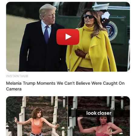
baixo tão uniformemente quanto possível na
base do segundo bojo;
Assim que chegar ao final do segundo bojo,
comece a fazer 75 correntinha e na primeira
correntinha do gancho ponto baixíssimo em
cada correntinha de volta da base do bojo
(sinta-se à vontade para fazer mais ou menos
para se ajustar ao seu corpo). Este será o
cordão de amarração para a parte inferior /
INSTANTHUB
Melania Trump Moments We Can't Believe Were Caught On
traseira da parte superior;
Camera
Uma vez que você atingiu a base do bojo com
seu ponto baixíssimo, você fará 3
correntinhas, então você vai pular os próximos
dois pontos e fazer um ponto baixo no
terceiro ponto. Você repetirá o 3 correntinhas,
pule 2 pontos, ponto baixo no 3º ponto em