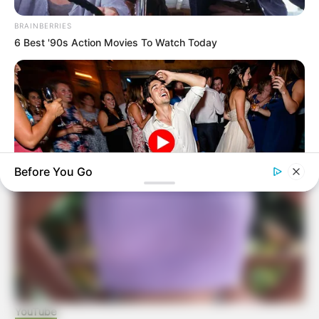
BRAINBERRIES
6 Best '90s Action Movies To Watch Today
Before You Go
BRAINBERRIES
These Wedding Dance Moves Broke The Internet
BRAINBERRIES
The Insane True Stories Behind Cameron's Biggest Films
YouTube