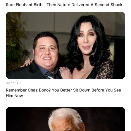
Rare Elephant Birth—Then Nature Delivered A Second Shock
Alças
Agora vamos fazer as alças que vão amarrar
no pescoço. Vá para o topo de um bojo e
prenda sua linha. Amarre-o no topo do espaço
das duas correntinhas na ponta do bojo. Faça
80 correntinhas e assim como os laços
laterais, você fará o ponto baixíssimo todo o
caminho de volta para baixo e amarrará.
Repita no outro bojo.
BUZZDAY
Remember Chaz Bono? You Better Sit Down Before You See
Him Now