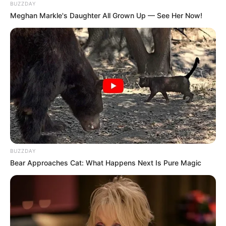
Correntinha;
BUZZDAY
Meghan Markle's Daughter All Grown Up — See Her Now!
Ponto baixo
;
Meio Ponto alto;
Ponto alto;
Laçada;
Modo de fazer:
Faça 13 correntinhas;
Agora na 2 ° correntinha do gancho você vai
fazer 1 meio ponto alto; Continue a fazer 1
BUZZDAY
meio ponto alto em cada correntinha na
Bear Approaches Cat: What Happens Next Is Pure Magic
linha;