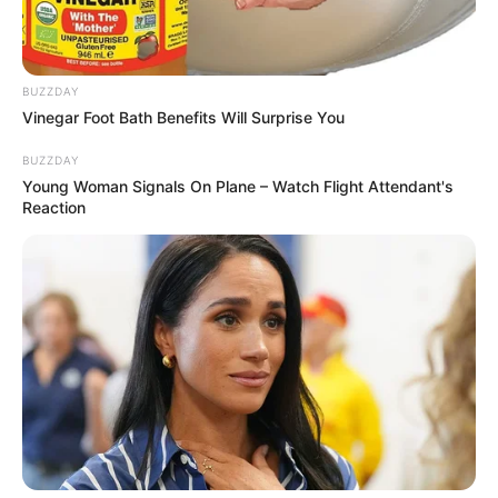
BUZZDAY
Vinegar Foot Bath Benefits Will Surprise You
BUZZDAY
Young Woman Signals On Plane – Watch Flight Attendant's
Reaction
Para fazer essa peça, você vai precisar de:
Fio de algodão;
Agulha 3,5
para pontos mais apertados, 4,5
para mais frouxos.
Pontos utilizados: