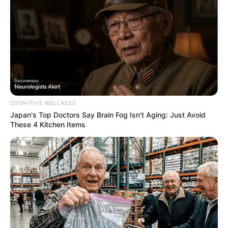
COGNITIVE WELLNESS
Japan's Top Doctors Say Bra​in Fo​g Isn't Aging: Just Avoid
These 4 Kitchen Items
As roupas de crochê nunca saem de moda, não é
mesmo? Seja em qualquer estação do ano, é
possível utilizar uma peça de crochê, por mais
simples que seja.
Uma das peças mais presentes nos guarda roupas
são os croppeds e tops. Por isso, aprender como