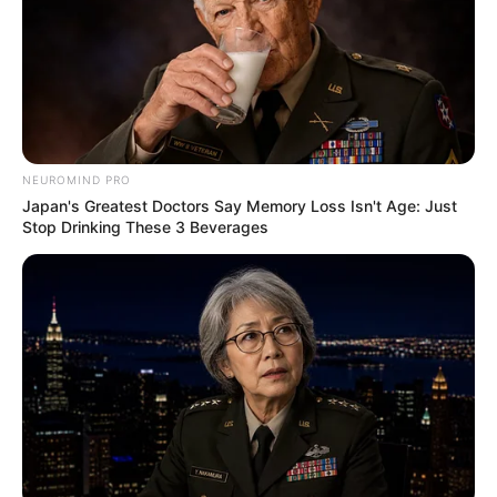
Taylor Lynn
Franja
Use 5 fios de cerca de 33 centímetros de
NEUROMIND PRO
comprimento e os agrupe
Japan's Greatest Doctors Say Memory Loss Isn't Age: Just
Você pode usar a agulha de crochê ou os
Stop Drinking These 3 Beverages
dedos e inserir o grupo de fios nas alças que
fez na parte inferior dos bojos e prenda-os;
Puxe com força e repita em toda a parte
inferior.