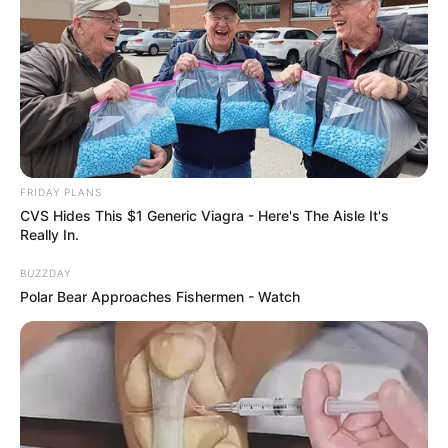
FRIDAY PLANS
CVS Hides This $1 Generic Viagra - Here's The Aisle It's
Really In.
BUZZDAY
Polar Bear Approaches Fishermen - Watch
Taylor Lynn
Continue para o meio ponto alto ao longo da
lateral até chegar ao final, certificando-se de