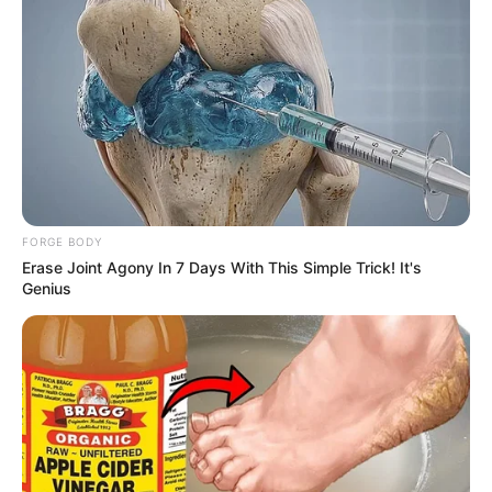
Índice
Fazendo um top de crochê passo a passo
Modo de fazer:
Conectando os bojos
Alças
Franja
Inspirações de Top de crochê
Fazendo um top de crochê passo a
FORGE BODY
passo
Erase Joint Agony In 7 Days With This Simple Trick! It's
Genius