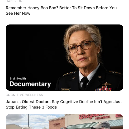
HABERION
a meio ponto alto no segundo ponto;
Remember Honey Boo Boo? Better To Sit Down Before You
See Her Now
Uma vez que você fez meio ponto altos até
onde seu 2 correntinhas da linha anterior, você
vai fazer o mesmo 2meio ponto alto, 2
correntes, 2meio ponto alto, tudo no espaço
da corrente 2;
COGNITIVE WELLNESS
Japan's Oldest Doctors Say Cognitive Decline Isn't Age: Just
Stop Eating These 3 Foods