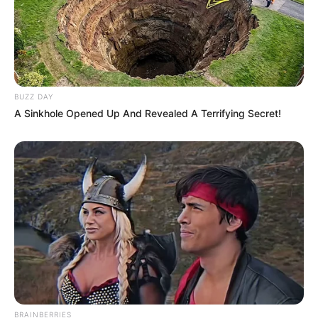
Undergrounder crafter
BUZZ DAY
A Sinkhole Opened Up And Revealed A Terrifying Secret!
BRAINBERRIES