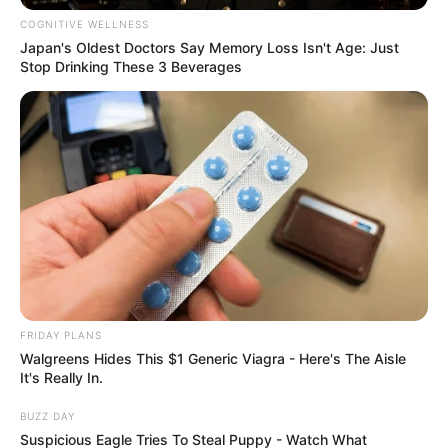
COGNITIVE WELLNESS
Japan's Oldest Doctors Say Memory Loss Isn't Age: Just
Stop Drinking These 3 Beverages
Taylor Lynn
Inspirações de Top de crochê
FRIDAY PLANS
Walgreens Hides This $1 Generic Viagra - Here's The Aisle
It's Really In.
BUZZ DAY
Suspicious Eagle Tries To Steal Puppy - Watch What