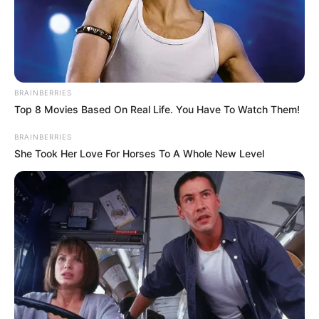
BRAINBERRIES
Top 8 Movies Based On Real Life. You Have To Watch Them!
BRAINBERRIES
She Took Her Love For Horses To A Whole New Level
Brittany Alice Crochet