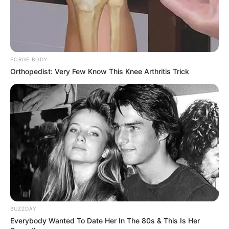
ter o mesmo número de meio ponto alto em
ambos os lados;
No final da carreira faça 2 correntinhas e vire.
Faça 2 meio ponto alto, 2 correntes, 2 meio
FORGE BODY
ponto alto no espaço da corrente final 2 até
Orthopedist: Very Few Know This Knee Arthritis Trick
que seu bojo alcance a largura desejada;
BUZZDAY
Everybody Wanted To Date Her In The 80s & This Is Her