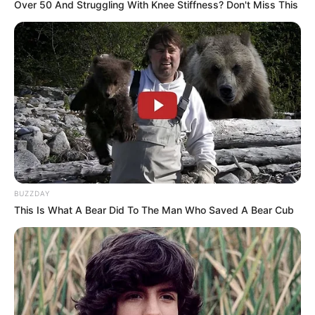
Over 50 And Struggling With Knee Stiffness? Don't Miss This
Share a pattern
BUZZDAY
This Is What A Bear Did To The Man Who Saved A Bear Cub