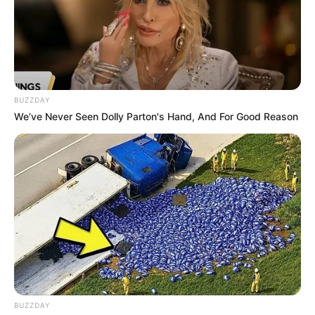
BUZZDAY
We’ve Never Seen Dolly Parton's Hand, And For Good Reason
Taylor Lynn
Agora você vai fazer outro meio ponto alto no
mesmo espaço da corrente em que fez seu
último meio ponto alto. Então 2 correntinhas,
e faça mais 2 meio ponto alto no MESMO
espaço da corrente que seus outros 2 meio
BUZZDAY