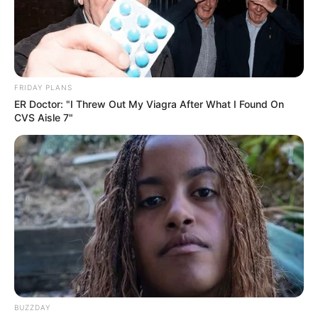
FRIDAY PLANS
ER Doctor: "I Threw Out My Viagra After What I Found On
CVS Aisle 7"
BUZZDAY