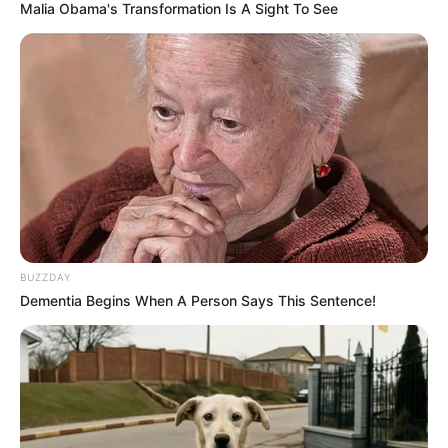
Malia Obama's Transformation Is A Sight To See
Etsy
BUZZDAY
Dementia Begins When A Person Says This Sentence!