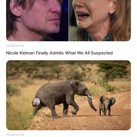
HABERION
Nicole Kidman Finally Admits What We All Suspected
HABERION
Taylor Lynn