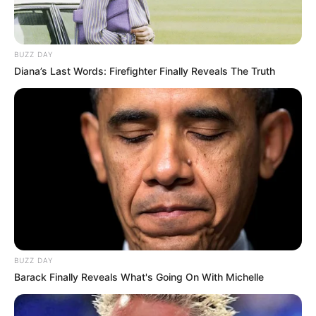
7 Comentários
BUZZ DAY
Diana’s Last Words: Firefighter Finally Reveals The Truth
JULIETA ILLIPRONTI
há 15 anos
PARABÉNS , PELA EDIÇAÕ DA REVISTA SEUS
TRBALHOS SAÕ LINDOS.
kátia amorim
há 15 anos
parabéns seus trabalhos estão lindos eu amei.
bruna gabriela ferreira dos santos
há 15 anos
quero parabenizar por esse lindo trabalho de vcs. são
BUZZ DAY
todos lindos. adoro artezanato e pretendo iniciar
Barack Finally Reveals What's Going On With Michelle
minha vida de artesã proximo ano. e gostaria de
poder contar com o apoio e ajuda de vcs no sentido
de mandar novidades e me ajudar como fazer passo