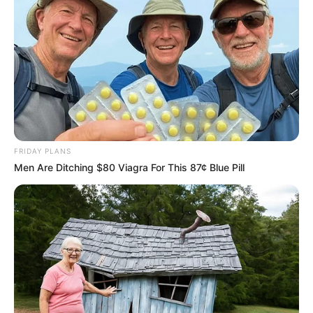
FRIDAY PLANS
Men Are Ditching $80 Viagra For This 87¢ Blue Pill