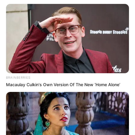
Caras leitoras, essa é mais uma edição da Vitrine
do Artesão. Para quem não conhece, esse é o
espaço dedicado a vocês, leitoras, para mostrar
os seus trabalhos. É uma oportunidade única de
divulgar o seu artesanato para um grande
público interessado no assunto.
Na edição de Agosto, temos duas artesãs
selecionadas: a Rosane e a Francilucy. Vamos
conhecer um pouco do trabalho delas:
BRAINBERRIES
Macaulay Culkin's Own Version Of The New ‘Home Alone’
Rosane