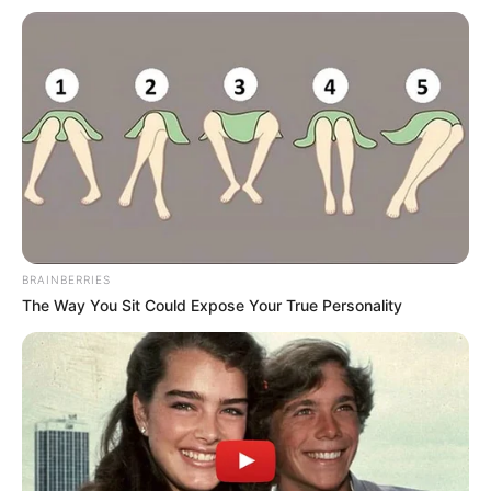
A Rosane Cardoso é uma artesã super talentosa
que adora fazer uma grande variedade de
artesanatos. Ela faz personalização de chinelos,
BRAINBERRIES
decora caixinhas, além de fazer artesanatos com
The Way You Sit Could Expose Your True Personality
tecidos em geral. Ela é artesã há 10 anos e está
sempre aprendendo novas coisas e se dedicando a
esse dom fantástico. Para entrar em contato
com ela envie um email a
rosanecardoso68@gmai
l.com