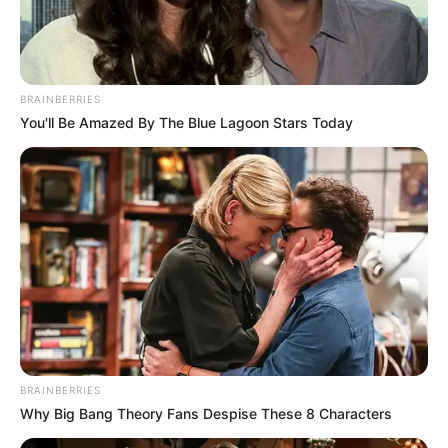
Francilucy
BRAINBERRIES
You'll Be Amazed By The Blue Lagoon Stars Today
Os trabalhos mostrados nas fotos acima são da
BRAINBERRIES
Francilucy. Assim como a Rosane, ela trabalha
Why Big Bang Theory Fans Despise These 8 Characters
com vários materiais e conceitos, tais como