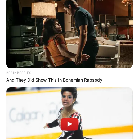
reciclagem, pintura, crochê e outros. Podemos ver
a sua preocupação com a reciclagem, tema
muito abordado por aqui e que achamos super
importante. Para conhecer um pouco mais sobre
o trabalho da Francilucy, entre em
seu
blog
(
http://francilucyartes.blogspot.com
).
Tenha o seu artesanato na vitrine
também
BRAINBERRIES
And They Did Show This In Bohemian Rapsody!
E você, quer ter o seu trabalho divulgado aqui na
Vitrine do Artesão? Para participar é muito fácil,
basta você entrar em contato conosco clicando
aqui
e enviando o endereço do seu blog, flickr,
facebook ou qualquer outro meio que você tem
para divulgar o seu trabalho. Envie também uma
descrição contando o que você gosta de fazer e