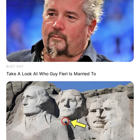
a passo … obg.
sandra oliveirqa
há 15 anos
Parabéns pelo o belo trabalho.estou desempregada
mais já tenho o quer fazer,pois sempre quis ser uma
atesar e nunca tinha tido uma oportunidade..agora
alem de grandes ideias tenho a as dicas que vcs
passam pra nos..Obrigada por compartilharem as
BUZZ DAY
dicas de vocês com a gente..ESPERO EM BREVE
Take A Look At Who Guy Fieri Is Married To
RECEBER NOVIDADES.. Parabéns.
JULIA MARIA KUMM
há 15 anos
eu faço fuxicos sera que vc poderia mandar para mim
algumas ideia …
eu adimiro muito seu trabalho ….
…. xau boa noite….
meu email e :
julia.kumm@hotmail.com