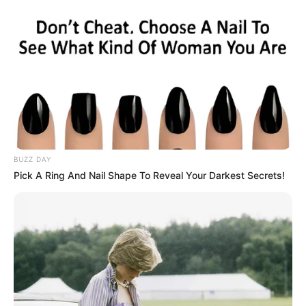
Facebook
Twitter
Pinterest
Share
Revista Artesanato
BUZZ DAY
16/08/2011
Pick A Ring And Nail Shape To Reveal Your Darkest Secrets!
Deixe seu comentário