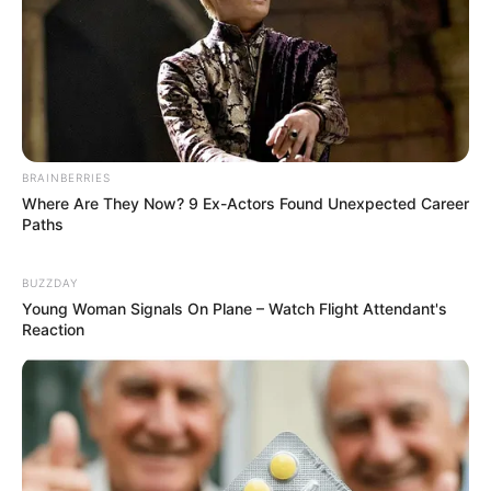
Fonte:
lushome
Enterrar alguns pneus na areia garante aos
ciclistas um estacionamento útil e criativo para
as bicicletas. Essa ideia é perfeita para parques e
BRAINBERRIES
outros espaços ao ar livre.
Where Are They Now? 9 Ex-Actors Found Unexpected Career
Paths
11. Decorações de jardim
BUZZDAY
Young Woman Signals On Plane – Watch Flight Attendant's
Reaction