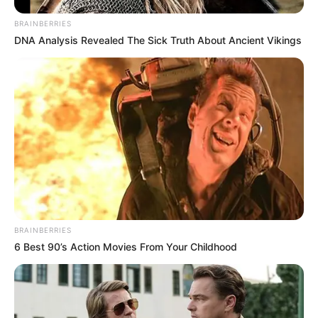
Por último, um passo a passo de
artesanato com
BRAINBERRIES
DNA Analysis Revealed The Sick Truth About Ancient Vikings
pneus
para agradar as crianças. No
canal Lod
Moraes
você vai aprender a fazer um balanço de
pneu super divertido e seguro. Confira!
BRAINBERRIES
6 Best 90’s Action Movies From Your Childhood
7. Sola de sapato