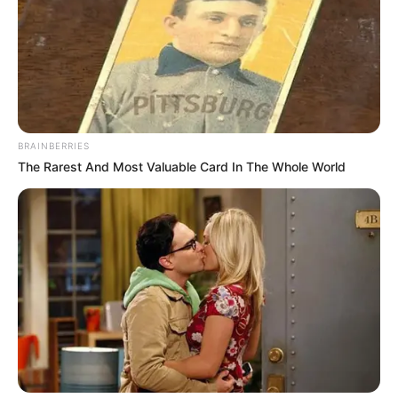
BRAINBERRIES
The Rarest And Most Valuable Card In The Whole World
Fonte:
hative
Quem tem sítio ou mora em casa com quintal,
pode aproveitar todo esse espaço para construir
um pequeno oásis para peixes e tartarugas. A
ideia é tão simples e útil a ponto de nos
perguntamos como não pensamos nisso antes.