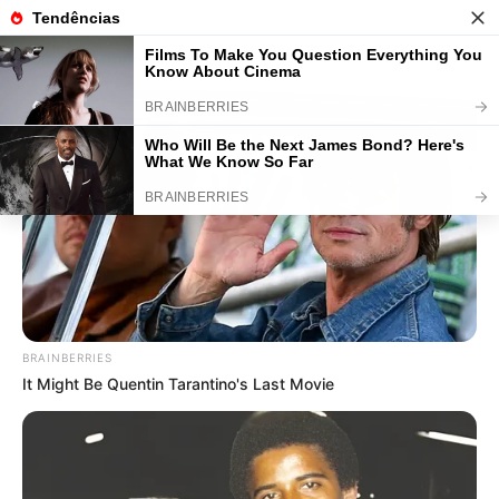
BUZZDAY
Polar Bear Approaches Fishermen - Watch
77 Artesanatos com Pneus: Ideias
Incríveis com Passo a Passos
Save
BRAINBERRIES
It Might Be Quentin Tarantino's Last Movie