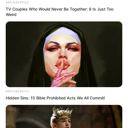
BRAINBERRIES
TV Couples Who Would Never Be Together: 9 Is Just Too
Clique aqui
para ver mais instruções sobre essa
Weird
dica.
10. Bicicletário
BRAINBERRIES
Hidden Sins: 15 Bible Prohibited Acts We All Commit!