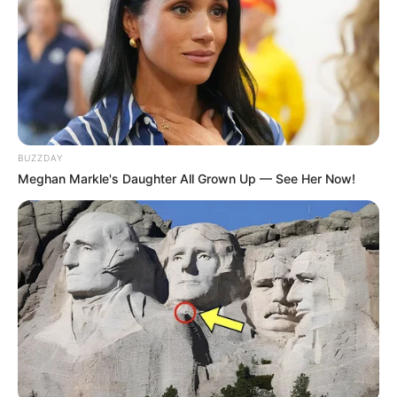
1. Chinelo de pneu
Neste passo a passo, do
canal Arte e Reforma
,
você vai aprender a fazer um chinelo todo
confeccionado com borracha de pneu. Com as
ferramentas certas, essa
ideia com pneus velhos
BUZZDAY
pode tornar-se uma boa fonte de renda.
Meghan Markle's Daughter All Grown Up — See Her Now!