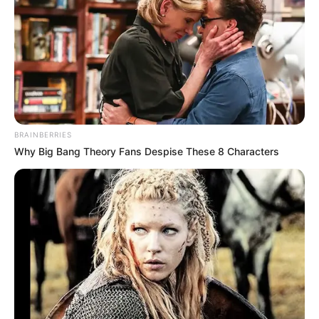
5. Cadeira de pneu
Agora, se você deseja um móvel para sua sala ou
seu jardim, essa
cadeira de pneu
, ensinada pelo
canal Artesanato e Reciclagem de Pneu
s, é
perfeita! Confira o passo a passo completo:
BRAINBERRIES
Why Big Bang Theory Fans Despise These 8 Characters
6. Brinquedo de pneu