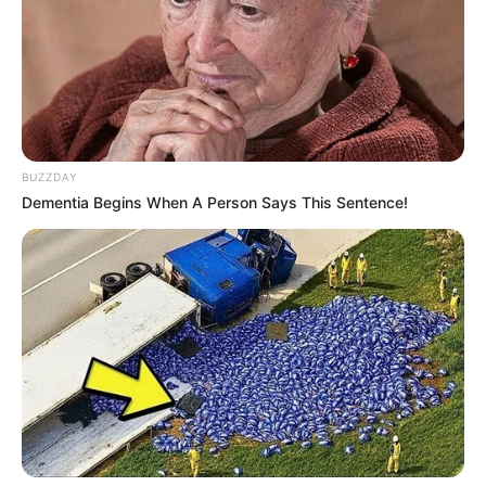
móveis até objetos de decoração.
Além disso, também é possível aproveitar esse
material de outras formas inteligentes e pouco
conhecidas pelas pessoas, como para fazer piso
antiderrapante a até sola de sapato.
BUZZDAY
Dementia Begins When A Person Says This Sentence!