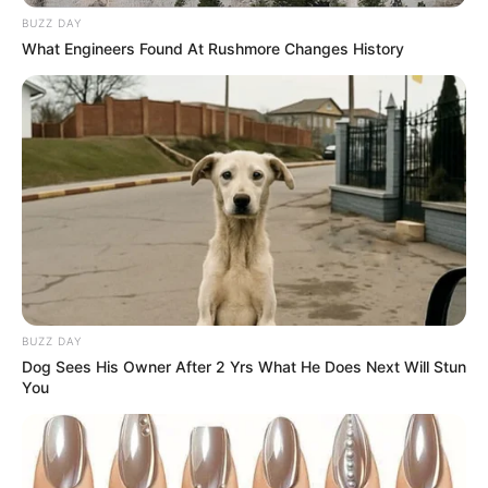
BUZZ DAY
2. Caminha de cachorro de pneu
What Engineers Found At Rushmore Changes History
Até os doguinhos podem aproveitar o
artesanato
com pneus
. Olha só essa caminha de cachorro de
pneu que o
canal AUnimal com Patricia Alcolea
ensina a fazer. Além de linda, também é
confortável. Seu cão vai amar!
BUZZ DAY
Dog Sees His Owner After 2 Yrs What He Does Next Will Stun
You