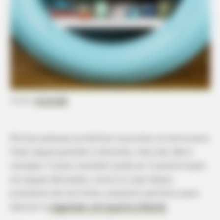
Fonte:
hometalk
Muitas pessoas acreditam que pneu só serve para
fazer peças grande e robustas, mas isso não é
verdade. O pneu também pode ser transformado
em peças delicadas, como é o caso dessa
prateleira de carrinhos, acessório perfeito para
decorar e
organizar um quarto infantil
.