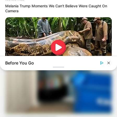
Melania Trump Moments We Can't Believe Were Caught On
Camera
Before You Go
BUZZDAY
What This Snake Does—Experts Say You Can't Unsee It