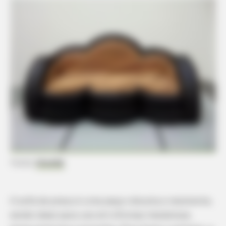
BUZZ DAY
A Man Climbed Into A Tree And Couldn't Believe What He
Found
Fonte:
lifechilli
O sofá de pneus é uma peça robusta e resistente,
sendo ideal para uso em oficinas mecânicas,