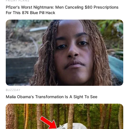
dica.
FRIDAY PLANS
Pfizer's Worst Nightmare: Men Canceling $80 Prescriptions
13. Porta guarda-chuvas
For This 87¢ Blue Pill Hack
BUZZDAY
Malia Obama's Transformation Is A Sight To See