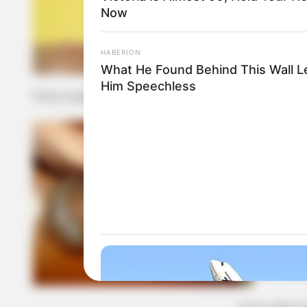
Now
HABERION
What He Found Behind This Wall L
Him Speechless
Foto e passo a passo:
Setor Reciclagem