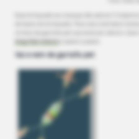
Foto: Kids I
Esse brinquedo as crianças vão adorar! O objetiv
de baixo do brinquedo. Para isso você deve trein
no bico da garrafa pet que está por dentro. Quer
blog Kids Indoors
o passo a passo.
Vai e vem de garrafa pet
HABERION
A Plane Took Off Wrong – See Wh