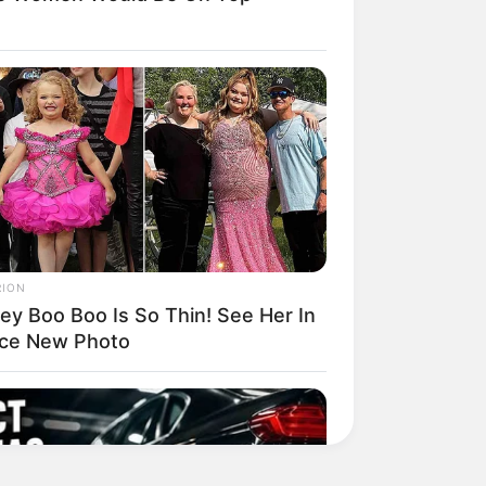
RION
ey Boo Boo Is So Thin! See Her In
rce New Photo