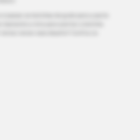
ndoors
o é passar as bolinhas de gude para a parte
ar bastante a mira para acertar a bolinha
 tentar vencer esse desafio? Confira no
BUZZ DAY
at Happened
Hidden Tracker Under His