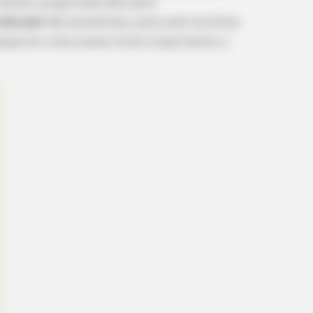
oveitar as garrafas pet para
rafa pet
são excelentes, pois você reutiliza
rianças em uma causa muito importante, o