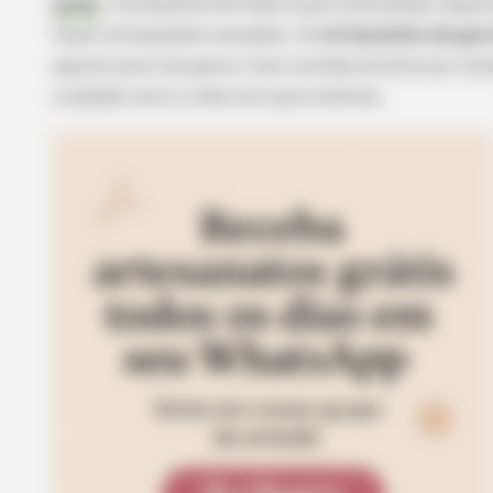
amar
. A proposta de hoje é que você possa reapr
fazer brinquedos variados. Os
brinquedos de gar
aquilo que iria para o lixo e ainda envolve as c
cuidado com o meio em que vivemos.