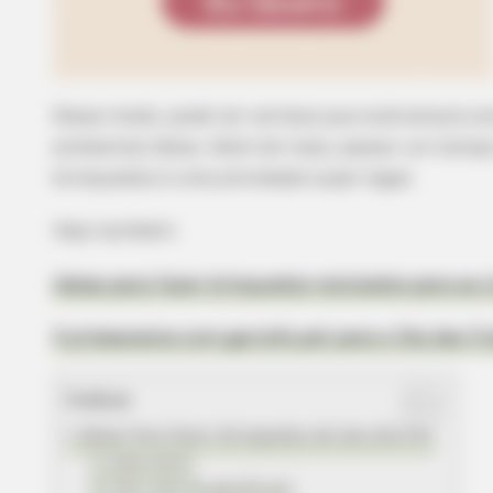
Desse modo, pode ter certeza que você estará c
ambiental delas. Além do mais, passar um tempo
brinquedos é uma atividade super legal.
Veja também:
Ideias para fazer brinquedos reciclados para as 
5 artesanatos com garrafa pet para o Dia das Cr
Índice
Ideias Para Fazer Brinquedos de Garrafa Pet
Cata-vento
Vai e vem de garrafa pet