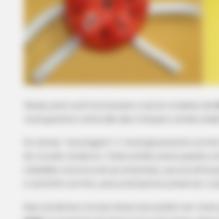
Nesse post você terá acesso a vários modelos de
b
você garante a diversão das crianças e ainda col
Os temas “reciclagem” e “ecologicamente correto
do mundo moderno. Todos estão preocupados com
cidadãos comuns até as empresas, que se esforça
o caminho correto, pois precisamos preservar o p
Aqui já demos muitas dicas que podem ser úteis 