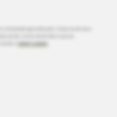
BUZZ DAY
RADA
 You
Kate Middleton's Daring Outfit Took
Gra
Prince William's Breath Away
Bri
o utilizando garrafas pet, trata-se do vai e
po atrás, muito divertido e que as
 vendo o
passo a passo
.
NEXSCOOP