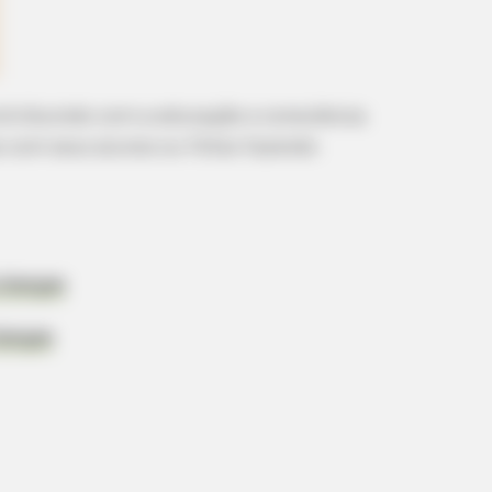
ontribuindo com a educação e consciência
 com seus alunos ou filhos fazendo
crianças
ianças