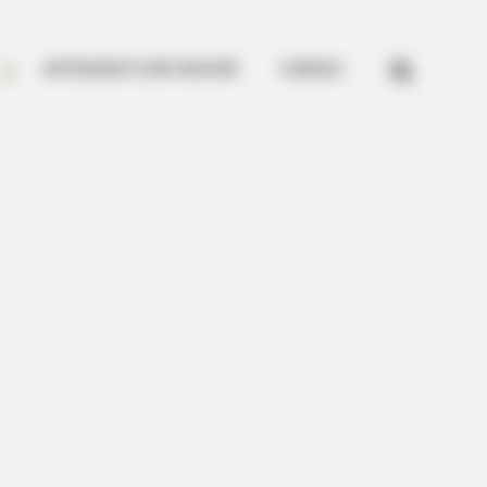


ARTESANATO EM CROCHÊ
CURSOS