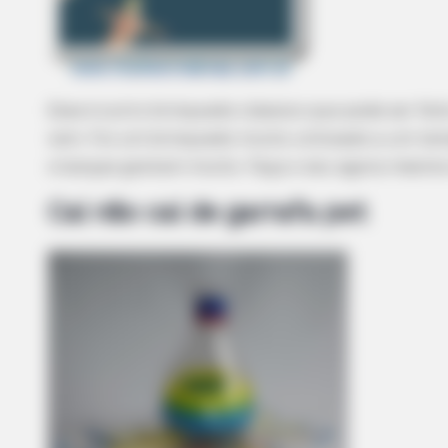
RADAR MEDIA
This Funny Kitten Video Will Make
Laugh Instantly
Esse é outro brinquedo clássico que pode ser feit
vem. Foi um brinquedo muito utilizado a um tem
crianças gostam muito. Faça o seu agora mesmo
Cai não cai de garrafa pet
RADAR MEDIA