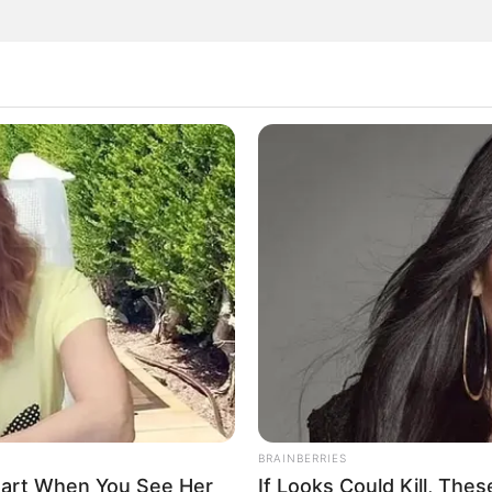
 Garrafa Pet
eparamos para você:
BRAINBERRIES
Heart When You See Her
If Looks Could Kill, Th