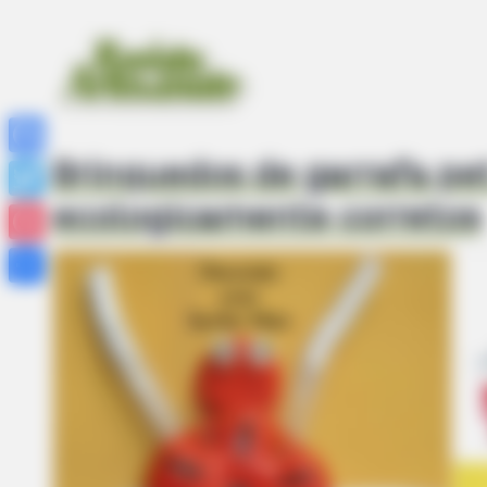
Brinquedos de garrafa pet
Facebook
ecologicamente corretos
Twitter
Pinterest
Share