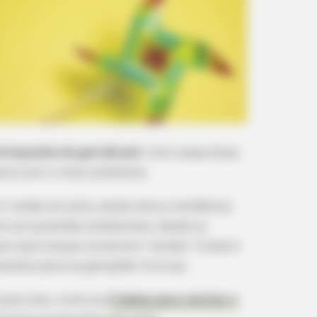
rinquedos de garrafa pet
. Com essas dicas
abora com o meio ambiente.
” estão em alta, sendo esta a tendência
 as questões ambientais, desde os
m para lançar produtos “verdes”. E esse é
laneta para as gerações futuras.
para isso, como as
4 ideias para reciclar e