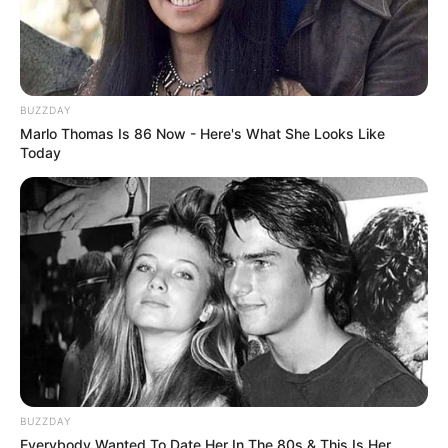
BUZZDAY
Marlo Thomas Is 86 Now - Here's What She Looks Like
Today
BUZZDAY
Everybody Wanted To Date Her In The 80s & This Is Her