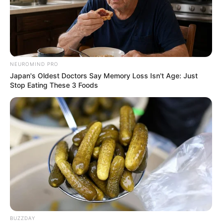
Como Fazer Fronha de
NEUROMIND PRO
Travesseiro de um Jeito
Japan's Oldest Doctors Say Memory Loss Isn't Age: Just
Fácil
Stop Eating These 3 Foods
Deixe seu comentário
BUZZDAY