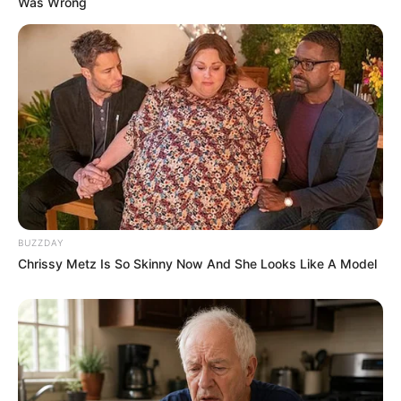
Was Wrong
Recomendados para você
Tapete de Calça Jeans
Redondo – Passo a Passo
Como Fazer Barra de Calça
Jeans Perfeita
BUZZDAY
Chrissy Metz Is So Skinny Now And She Looks Like A Model
Como Fazer Capa Para
Tábua de Passar Roupa