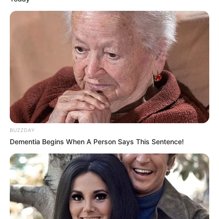
BUZZDAY
Dementia Begins When A Person Says This Sentence!