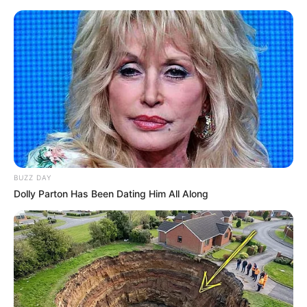
BUZZ DAY
Dolly Parton Has Been Dating Him All Along