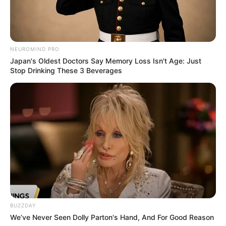
NEUROMIND PRO
Japan's Oldest Doctors Say Memory Loss Isn't Age: Just
Stop Drinking These 3 Beverages
Outra opção ainda mais simples é aplicar uma
renda larga no centro da peça, no sentido do
comprimento.
BUZZDAY
We’ve Never Seen Dolly Parton's Hand, And For Good Reason