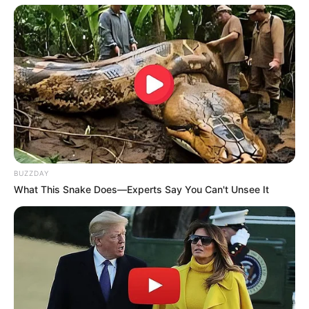
BUZZDAY
What This Snake Does—Experts Say You Can't Unsee It
Viu só como é fácil deixar a casa muito mais linda
com um
caminho de mesa de juta
? Agora,
certamente não restam dúvidas de que esse
material é realmente incrível, não é verdade?