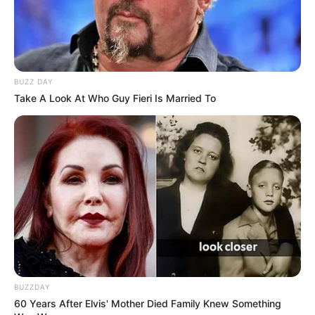
BUZZ DAY
Take A Look At Who Guy Fieri Is Married To
Facebook
Twitter
Pinterest
Share
Ariana Barbosa
BUZZDAY
02/03/2018
60 Years After Elvis' Mother Died Family Knew Something