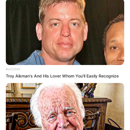
BUZZDAY
Troy Aikman's And His Lover Whom You'll Easily Recognize