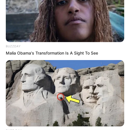
laterais usando o ponto reto de sua máquina de
costura.
Dica: Caso você não tenha uma
máquina de
costura
, e não goste de
costurar à mão
, faça o
mesmo processo com a cola quente.
BUZZDAY
Malia Obama's Transformation Is A Sight To See
Faça o franzido na renda
2. Recorte um pedaço de renda com o dobro da
largura da juta. Para franzir, alinhave a renda no
sentido do comprimento, puxe a linha e
arremate. Caso queira fazer esse passo na
máquina de costura, não dê retrocesso, assim a
linha vai ficar solta para você puxar e fazer o
franzido. Faça 4 babadinhos de renda franzida.